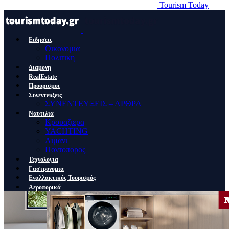
Tourism Today
Ειδησεις
Οικονομια
Πολιτικη
Διαμονη
RealEstate
Προορισμοι
Συνεντευξεις
ΣΥΝΕΝΤΕΥΞΕΙΣ – ΑΡΘΡΑ
Ναυτιλια
Κρουαζιερα
YACHTING
Λιμανι
Ποντοπορος
Τεχνολογια
Γαστρονομια
Εναλλακτικός Τουρισμός
Αεροπορικά