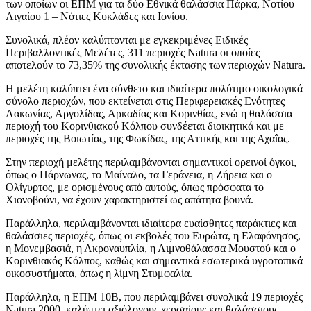
των οποίων οι ΕΠΜ για τα δύο Εθνικά θαλάσσια Πάρκα, Νοτίου
Αιγαίου 1 – Νότιες Κυκλάδες και Ιονίου.
Συνολικά, πλέον καλύπτονται με εγκεκριμένες Ειδικές
Περιβαλλοντικές Μελέτες, 311 περιοχές Natura οι οποίες
αποτελούν το 73,35% της συνολικής έκτασης των περιοχών Natura.
Η μελέτη καλύπτει ένα σύνθετο και ιδιαίτερα πολύτιμο οικολογικά
σύνολο περιοχών, που εκτείνεται στις Περιφερειακές Ενότητες
Λακωνίας, Αργολίδας, Αρκαδίας και Κορινθίας, ενώ η θαλάσσια
περιοχή του Κορινθιακού Κόλπου συνδέεται διοικητικά και με
περιοχές της Βοιωτίας, της Φωκίδας, της Αττικής και της Αχαΐας.
Στην περιοχή μελέτης περιλαμβάνονται σημαντικοί ορεινοί όγκοι,
όπως ο Πάρνωνας, το Μαίναλο, τα Γεράνεια, η Ζήρεια και ο
Ολίγυρτος, με ορισμένους από αυτούς, όπως πρόσφατα το
Χιονοβούνι, να έχουν χαρακτηριστεί ως απάτητα βουνά.
Παράλληλα, περιλαμβάνονται ιδιαίτερα ευαίσθητες παράκτιες και
θαλάσσιες περιοχές, όπως οι εκβολές του Ευρώτα, η Ελαφόνησος,
η Μονεμβασιά, η Ακροναυπλία, η Λιμνοθάλασσα Μουστού και ο
Κορινθιακός Κόλπος, καθώς και σημαντικά εσωτερικά υγροτοπικά
οικοσυστήματα, όπως η λίμνη Στυμφαλία.
Παράλληλα, η ΕΠΜ 10Β, που περιλαμβάνει συνολικά 19 περιοχές
Natura 2000, καλύπτει αξιόλογους χερσαίους και θαλάσσιους