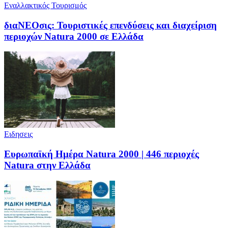
Εναλλακτικός Τουρισμός
διαΝΕΟσις: Τουριστικές επενδύσεις και διαχείριση
περιοχών Natura 2000 σε Ελλάδα
Ειδησεις
Ευρωπαϊκή Ημέρα Natura 2000 | 446 περιοχές
Νatura στην Ελλάδα