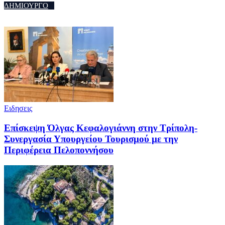
ΔΗΜΙΟΥΡΓΟ
Ειδησεις
Επίσκεψη Όλγας Κεφαλογιάννη στην Τρίπολη-
Συνεργασία Υπουργείου Τουρισμού με την
Περιφέρεια Πελοποννήσου