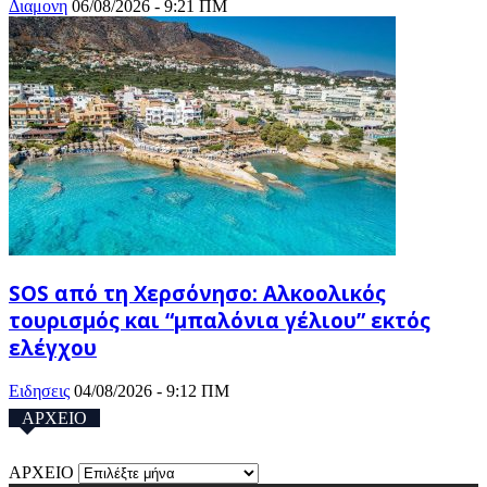
Διαμονη
06/08/2026 - 9:21 ΠΜ
SOS από τη Χερσόνησο: Αλκοολικός
τουρισμός και “μπαλόνια γέλιου” εκτός
ελέγχου
Ειδησεις
04/08/2026 - 9:12 ΠΜ
ΑΡΧΕΙΟ
ΑΡΧΕΙΟ