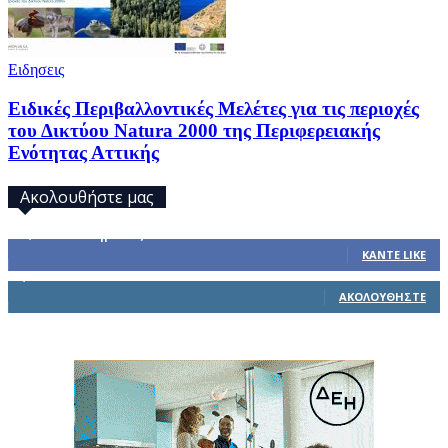
Ειδησεις
Ειδικές Περιβαλλοντικές Μελέτες για τις περιοχές
του Δικτύου Natura 2000 της Περιφερειακής
Ενότητας Αττικής
Ακολουθήστε μας
32,793
Υποστηρικτές
ΚΆΝΤΕ LIKE
1,914
Ακόλουθοι
ΑΚΟΛΟΥΘΉΣΤΕ