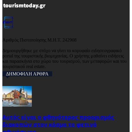
Αριθμός Πιστοποίησης Μ.Η.Τ. 242908
Δημιουργήθηκε με στόχο να γίνει το κορυφαίο ειδησεογραφικό
portal της τουριστικής βιομηχανίας. Ο χρήστης μαθαίνει ειδήσεις
και παρασκήνια στο χώρο του τουρισμού, των μεταφορών και του
τουριστικού real estate.
ΔΗΜΟΦΙΛΗ ΑΡΘΡΑ
Αυτός είναι ο φθηνότερος προορισμός
διακοπών στον κόσμο το φετινό
φθινόπωρο