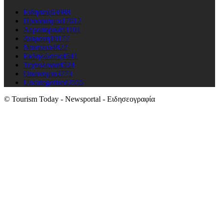
Ειδησεις
63988
Προορισμοι
17612
Αεροπορικά
11101
Διαμονη
10177
Ναυτιλια
4822
Εκδηλώσεις
4541
Τεχνολογια
4524
Οικονομια
3773
Uncategorised
2555
© Tourism Today - Newsportal - Ειδησεογραφία