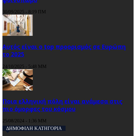
30/09/2025 - 8:19 ΠΜ
Αυτός είναι ο top προορισμός σε Ευρώπη
το 2025
24/10/2025 - 5:48 ΜΜ
Ποια ελληνική πόλη είναι ανάμεσα στις
πιο όμορφες του κόσμου
25/08/2024 - 1:36 ΜΜ
ΔΗΜΟΦΙΛΗ ΚΑΤΗΓΟΡΙΑ