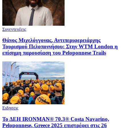
Συνεντευξεις
Θάνος Μιχελόγγονας, Αντιπεριφερειάρχης
Τουρισμού Πελοποννήσου: Στην WTM London η
επίσημη παρουσίαση του Peloponnese Trails
Ειδησεις
Το ΔΕΗ IRONMAN® 70.3® Costa Navarino,
Peloponnese, Greece 2025 επιστρέφει στις 26