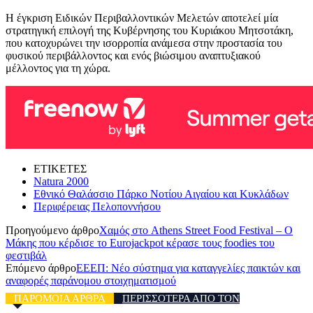
Η έγκριση Ειδικών Περιβαλλοντικών Μελετών αποτελεί μία
στρατηγική επιλογή της Κυβέρνησης του Κυριάκου Μητσοτάκη,
που κατοχυρώνει την ισορροπία ανάμεσα στην προστασία του
φυσικού περιβάλλοντος και ενός βιώσιμου αναπτυξιακού
μέλλοντος για τη χώρα.
ΕΤΙΚΕΤΕΣ
Natura 2000
Εθνικό Θαλάσσιο Πάρκο Νοτίου Αιγαίου και Κυκλάδων
Περιφέρειας Πελοποννήσου
Προηγούμενο άρθρο
Χαμός στο Athens Street Food Festival – Ο
Μάκης που κέρδισε το Eurojackpot κέρασε τους foodies του
φεστιβάλ
Επόμενο άρθρο
ΕΕΕΠ: Νέο σύστημα για καταγγελίες παικτών και
αναφορές παράνομου στοιχηματισμού
ΠΑΡΟΜΟΙΑ ΑΡΘΡΑ
ΠΕΡΙΣΣΟΤΕΡΑ ΑΠΟ ΤΟΝ