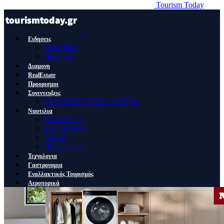
Tourism Today
Ειδησεις
Οικονομια
Πολιτικη
Διαμονη
RealEstate
Προορισμοι
Συνεντευξεις
ΣΥΝΕΝΤΕΥΞΕΙΣ – ΑΡΘΡΑ
Ναυτιλια
Κρουαζιερα
YACHTING
Λιμανι
Ποντοπορος
Τεχνολογια
Γαστρονομια
Εναλλακτικός Τουρισμός
Αεροπορικά