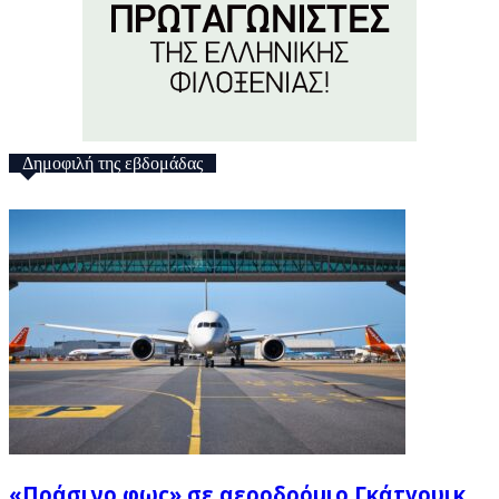
Δημοφιλή της εβδομάδας
«Πράσινο φως» σε αεροδρόμιο Γκάτγουικ