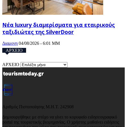
Νέα luxury διαμερίσματα για εταιρικούς
ταξιδιώτες της SilverDoor
Διαμονη
04/08/2026 - 6:01 ΜΜ
ΑΡΧΕΙΟ
ΑΡΧΕΙΟ
Αριθμός Πιστοποίησης Μ.Η.Τ. 242908
Δημιουργήθηκε με στόχο να γίνει το κορυφαίο ειδησεογραφικό
portal της τουριστικής βιομηχανίας. Ο χρήστης μαθαίνει ειδήσεις