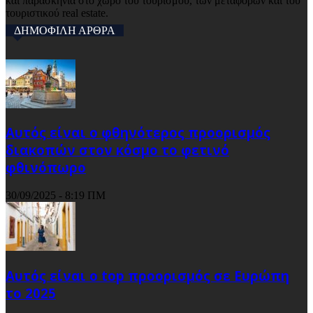
και παρασκήνια στο χώρο του τουρισμού, των μεταφορών και του
τουριστικού real estate.
ΔΗΜΟΦΙΛΗ ΑΡΘΡΑ
Αυτός είναι ο φθηνότερος προορισμός
διακοπών στον κόσμο το φετινό
φθινόπωρο
30/09/2025 - 8:19 ΠΜ
Αυτός είναι ο top προορισμός σε Ευρώπη
το 2025