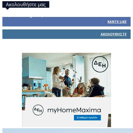
Ακολουθήστε μας
32,793
Υποστηρικτές
ΚΆΝΤΕ LIKE
1,914
Ακόλουθοι
ΑΚΟΛΟΥΘΉΣΤΕ