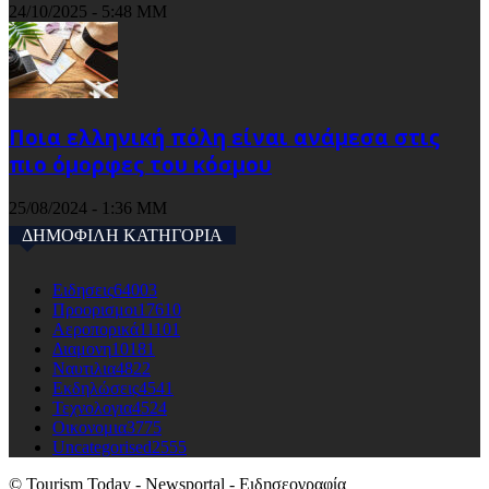
24/10/2025 - 5:48 ΜΜ
Ποια ελληνική πόλη είναι ανάμεσα στις
πιο όμορφες του κόσμου
25/08/2024 - 1:36 ΜΜ
ΔΗΜΟΦΙΛΗ ΚΑΤΗΓΟΡΙΑ
Ειδησεις
64003
Προορισμοι
17610
Αεροπορικά
11101
Διαμονη
10181
Ναυτιλια
4822
Εκδηλώσεις
4541
Τεχνολογια
4524
Οικονομια
3775
Uncategorised
2555
© Tourism Today - Newsportal - Ειδησεογραφία