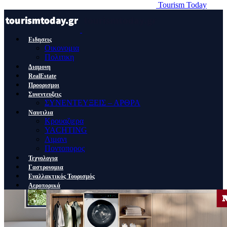
Tourism Today
Ειδησεις
Οικονομια
Πολιτικη
Διαμονη
RealEstate
Προορισμοι
Συνεντευξεις
ΣΥΝΕΝΤΕΥΞΕΙΣ – ΑΡΘΡΑ
Ναυτιλια
Κρουαζιερα
YACHTING
Λιμανι
Ποντοπορος
Τεχνολογια
Γαστρονομια
Εναλλακτικός Τουρισμός
Αεροπορικά