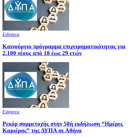
Ειδησεις
Καινούργιο πρόγραμμα επιχειρηματικότητας για
2.100 νέους από 18 έως 29 ετών
Ειδησεις
Ρεκόρ συμμετοχής στην 50ή εκδήλωση “Ημέρες
Καριέρας” της ΔΥΠΑ σε Αθήνα