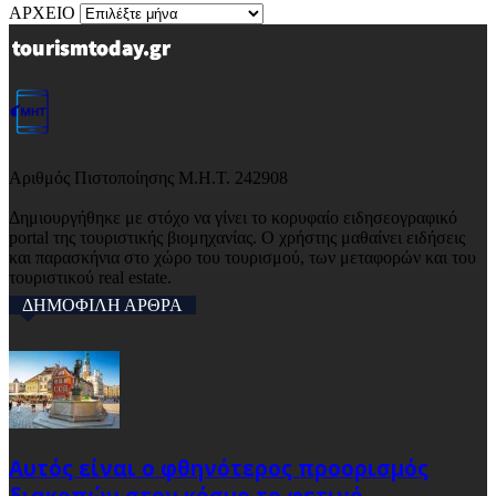
ΑΡΧΕΙΟ
Αριθμός Πιστοποίησης Μ.Η.Τ. 242908
Δημιουργήθηκε με στόχο να γίνει το κορυφαίο ειδησεογραφικό
portal της τουριστικής βιομηχανίας. Ο χρήστης μαθαίνει ειδήσεις
και παρασκήνια στο χώρο του τουρισμού, των μεταφορών και του
τουριστικού real estate.
ΔΗΜΟΦΙΛΗ ΑΡΘΡΑ
Αυτός είναι ο φθηνότερος προορισμός
διακοπών στον κόσμο το φετινό