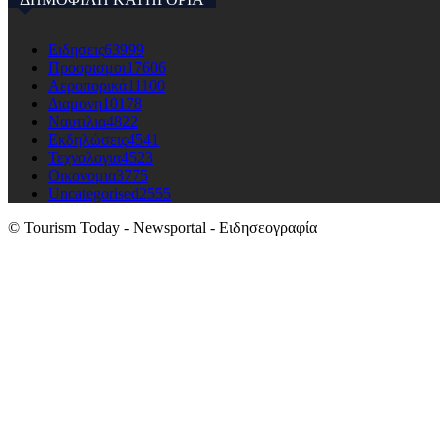
Ειδησεις
63999
Προορισμοι
17606
Αεροπορικά
11100
Διαμονη
10178
Ναυτιλια
4822
Εκδηλώσεις
4541
Τεχνολογια
4523
Οικονομια
3775
Uncategorised
2555
© Tourism Today - Newsportal - Ειδησεογραφία