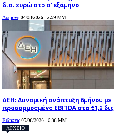
δισ. ευρώ στο α’ εξάμηνο
Διαμονη
04/08/2026 - 2:59 ΜΜ
ΔΕΗ: Δυναμική ανάπτυξη 6μήνου με
προσαρμοσμένο EBITDA στα €1,2 δις
Ειδησεις
05/08/2026 - 6:38 ΜΜ
ΑΡΧΕΙΟ