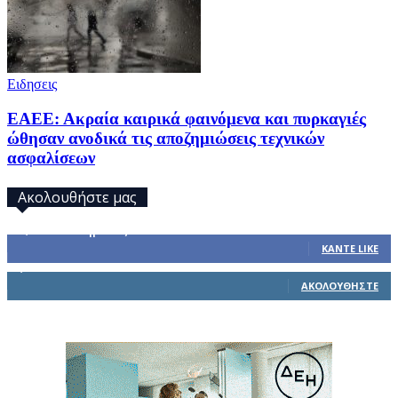
Ειδησεις
ΕΑΕΕ: Ακραία καιρικά φαινόμενα και πυρκαγιές
ώθησαν ανοδικά τις αποζημιώσεις τεχνικών
ασφαλίσεων
Ακολουθήστε μας
32,793
Υποστηρικτές
ΚΆΝΤΕ LIKE
1,914
Ακόλουθοι
ΑΚΟΛΟΥΘΉΣΤΕ