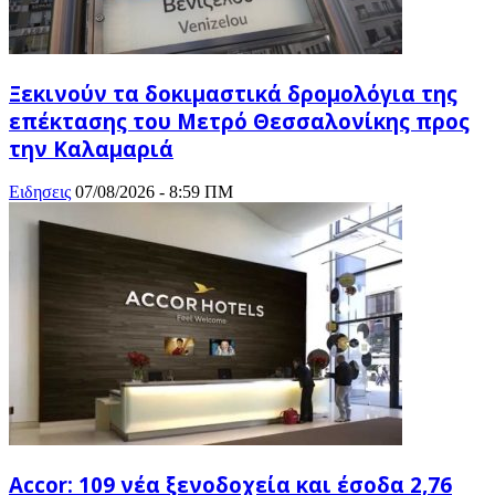
Ξεκινούν τα δοκιμαστικά δρομολόγια της
επέκτασης του Μετρό Θεσσαλονίκης προς
την Καλαμαριά
Ειδησεις
07/08/2026 - 8:59 ΠΜ
Accor: 109 νέα ξενοδοχεία και έσοδα 2,76