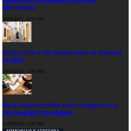
φθινόπωρο
30/09/2025 - 8:19 ΠΜ
Αυτός είναι ο top προορισμός σε Ευρώπη
το 2025
24/10/2025 - 5:48 ΜΜ
Ποια ελληνική πόλη είναι ανάμεσα στις
πιο όμορφες του κόσμου
25/08/2024 - 1:36 ΜΜ
ΔΗΜΟΦΙΛΗ ΚΑΤΗΓΟΡΙΑ