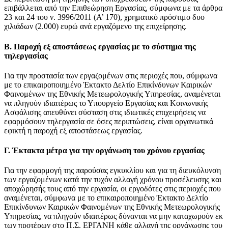
επιβάλλεται από την Επιθεώρηση Εργασίας, σύμφωνα με τα άρθρα
23 και 24 του ν. 3996/2011 (Α’ 170), χρηματικό πρόστιμο δυο
χιλιάδων (2.000) ευρώ ανά εργαζόμενο της επιχείρησης.
Β. Παροχή εξ αποστάσεως εργασίας με το σύστημα της
τηλεργασίας
Για την προστασία των εργαζομένων στις περιοχές που, σύμφωνα
με το επικαιροποιημένο Έκτακτο Δελτίο Επικίνδυνων Καιρικών
Φαινομένων της Εθνικής Μετεωρολογικής Υπηρεσίας, αναμένεται
να πληγούν ιδιαιτέρως το Υπουργείο Εργασίας και Κοινωνικής
Ασφάλισης απευθύνει σύσταση στις ιδιωτικές επιχειρήσεις να
εφαρμόσουν τηλεργασία σε όσες περιπτώσεις, είναι οργανωτικά
εφικτή η παροχή εξ αποστάσεως εργασίας.
Γ. Έκτακτα μέτρα για την οργάνωση του χρόνου εργασίας
Για την εφαρμογή της παρούσας εγκυκλίου και για τη διευκόλυνση
των εργαζομένων κατά την τυχόν αλλαγή χρόνου προσέλευσης και
αποχώρησής τους από την εργασία, οι εργοδότες στις περιοχές που
αναμένεται, σύμφωνα με το επικαιροποιημένο Έκτακτο Δελτίο
Επικίνδυνων Καιρικών Φαινομένων της Εθνικής Μετεωρολογικής
Υπηρεσίας, να πληγούν ιδιαιτέρως δύνανται να μην καταχωρούν εκ
των προτέρων στο Π.Σ. ΕΡΓΑΝΗ κάθε αλλαγή της οργάνωσης του