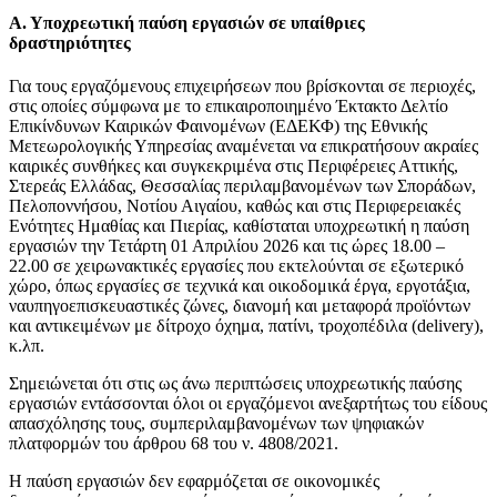
Α. Υποχρεωτική παύση εργασιών σε υπαίθριες
δραστηριότητες
Για τους εργαζόμενους επιχειρήσεων που βρίσκονται σε περιοχές,
στις οποίες σύμφωνα με το επικαιροποιημένο Έκτακτο Δελτίο
Επικίνδυνων Καιρικών Φαινομένων (ΕΔΕΚΦ) της Εθνικής
Μετεωρολογικής Υπηρεσίας αναμένεται να επικρατήσουν ακραίες
καιρικές συνθήκες και συγκεκριμένα στις Περιφέρειες Αττικής,
Στερεάς Ελλάδας, Θεσσαλίας περιλαμβανομένων των Σποράδων,
Πελοποννήσου, Νοτίου Αιγαίου, καθώς και στις Περιφερειακές
Ενότητες Ημαθίας και Πιερίας, καθίσταται υποχρεωτική η παύση
εργασιών την Τετάρτη 01 Απριλίου 2026 και τις ώρες 18.00 –
22.00 σε χειρωνακτικές εργασίες που εκτελούνται σε εξωτερικό
χώρο, όπως εργασίες σε τεχνικά και οικοδομικά έργα, εργοτάξια,
ναυπηγοεπισκευαστικές ζώνες, διανομή και μεταφορά προϊόντων
και αντικειμένων με δίτροχο όχημα, πατίνι, τροχοπέδιλα (delivery),
κ.λπ.
Σημειώνεται ότι στις ως άνω περιπτώσεις υποχρεωτικής παύσης
εργασιών εντάσσονται όλοι οι εργαζόμενοι ανεξαρτήτως του είδους
απασχόλησης τους, συμπεριλαμβανομένων των ψηφιακών
πλατφορμών του άρθρου 68 του ν. 4808/2021.
Η παύση εργασιών δεν εφαρμόζεται σε οικονομικές