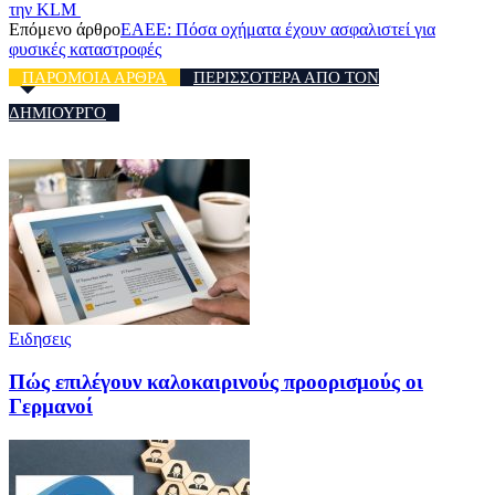
την KLM
Επόμενο άρθρο
ΕΑΕΕ: Πόσα οχήματα έχουν ασφαλιστεί για
φυσικές καταστροφές
ΠΑΡΟΜΟΙΑ ΑΡΘΡΑ
ΠΕΡΙΣΣΟΤΕΡΑ ΑΠΟ ΤΟΝ
ΔΗΜΙΟΥΡΓΟ
Ειδησεις
Πώς επιλέγουν καλοκαιρινούς προορισμούς οι
Γερμανοί