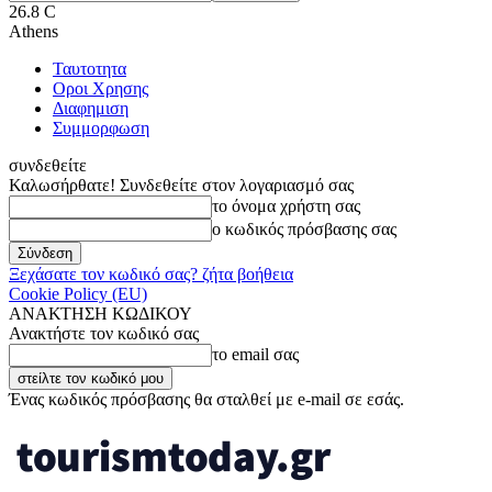
26.8
C
Athens
Ταυτοτητα
Οροι Χρησης
Διαφημιση
Συμμορφωση
συνδεθείτε
Καλωσήρθατε! Συνδεθείτε στον λογαριασμό σας
το όνομα χρήστη σας
ο κωδικός πρόσβασης σας
Ξεχάσατε τον κωδικό σας? ζήτα βοήθεια
Cookie Policy (EU)
ΑΝΑΚΤΗΣΗ ΚΩΔΙΚΟΥ
Ανακτήστε τον κωδικό σας
το email σας
Ένας κωδικός πρόσβασης θα σταλθεί με e-mail σε εσάς.