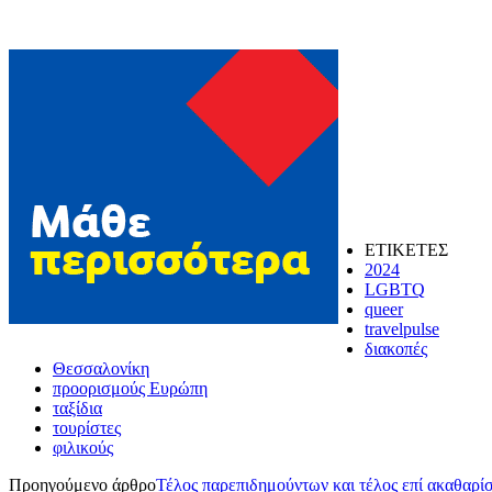
ΕΤΙΚΕΤΕΣ
2024
LGBTQ
queer
travelpulse
διακοπές
Θεσσαλονίκη
προορισμούς Ευρώπη
ταξίδια
τουρίστες
φιλικούς
Προηγούμενο άρθρο
Τέλος παρεπιδημούντων και τέλος επί ακαθαρί