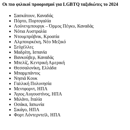
Οι πιο φιλικοί προορισμοί για LGBTQ ταξιδιώτες το 2024
Σασκάτουν, Καναδάς
Πόρτο, Πορτογαλία
Λούνενμπουργκ – Όρμος Πέγκυ, Καναδάς
Νότια Αυστραλία
Ντουμπρόβνικ, Κροατία
Αλμπουρκέκη, Νέο Μεξικό
Σεϋχέλλες
Μαδρίτη, Ισπανία
Βανκούβερ, Καναδάς
Μπελίζ, Κεντρική Αμερική
Θεσσαλονίκη, Ελλάδα
Μπαρμπάντος
Νησιά Κουκ
Γαλλική Πολυνησία
Μεντφορντ, ΗΠΑ
Άγιος Αυγουστίνος, ΗΠΑ
Μιλάνο, Ιταλία
Οσάκα, Ιαπωνία
Σικάγο, ΗΠΑ
Φορτ Λόντερντεϊλ, ΗΠΑ