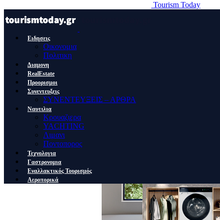
Tourism Today
Ειδησεις
Οικονομια
Πολιτικη
Διαμονη
RealEstate
Προορισμοι
Συνεντευξεις
ΣΥΝΕΝΤΕΥΞΕΙΣ – ΑΡΘΡΑ
Ναυτιλια
Κρουαζιερα
YACHTING
Λιμανι
Ποντοπορος
Τεχνολογια
Γαστρονομια
Εναλλακτικός Τουρισμός
Αεροπορικά