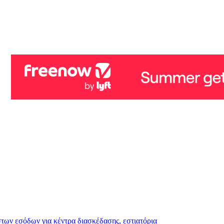
στων εσόδων για κέντρα διασκέδασης, εστιατόρια