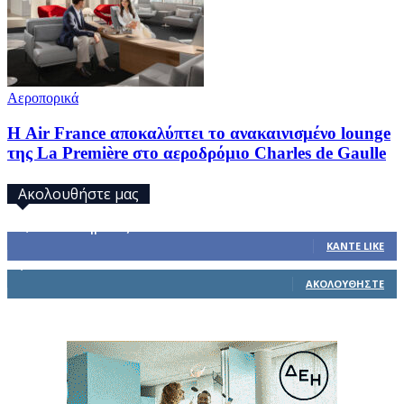
Αεροπορικά
Η Air France αποκαλύπτει το ανακαινισμένο lounge
της La Première στο αεροδρόμιο Charles de Gaulle
Ακολουθήστε μας
32,793
Υποστηρικτές
ΚΆΝΤΕ LIKE
1,914
Ακόλουθοι
ΑΚΟΛΟΥΘΉΣΤΕ