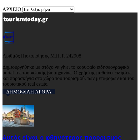
ΑΡΧΕΙΟ
Αριθμός Πιστοποίησης Μ.Η.Τ. 242908
Δημιουργήθηκε με στόχο να γίνει το κορυφαίο ειδησεογραφικό
portal της τουριστικής βιομηχανίας. Ο χρήστης μαθαίνει ειδήσεις
και παρασκήνια στο χώρο του τουρισμού, των μεταφορών και του
τουριστικού real estate.
ΔΗΜΟΦΙΛΗ ΑΡΘΡΑ
Αυτός είναι ο φθηνότερος προορισμός