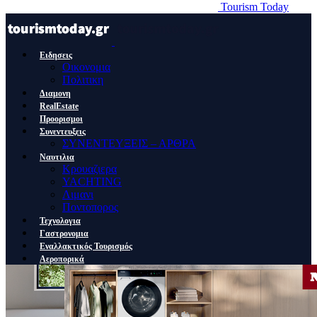
Tourism Today
Ειδησεις
Οικονομια
Πολιτικη
Διαμονη
RealEstate
Προορισμοι
Συνεντευξεις
ΣΥΝΕΝΤΕΥΞΕΙΣ – ΑΡΘΡΑ
Ναυτιλια
Κρουαζιερα
YACHTING
Λιμανι
Ποντοπορος
Τεχνολογια
Γαστρονομια
Εναλλακτικός Τουρισμός
Αεροπορικά