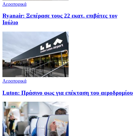
Αεροπορικά
Ryanair: Ξεπέρασε τους 22 εκατ. επιβάτες τον
Ιούλιο
Αεροπορικά
Luton: Πράσινο φως για επέκταση του αεροδρομίου