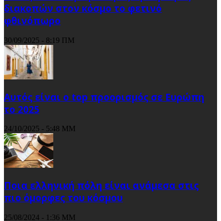
διακοπών στον κόσμο το φετινό
φθινόπωρο
30/09/2025 - 8:19 ΠΜ
Αυτός είναι ο top προορισμός σε Ευρώπη
το 2025
24/10/2025 - 5:48 ΜΜ
Ποια ελληνική πόλη είναι ανάμεσα στις
πιο όμορφες του κόσμου
25/08/2024 - 1:36 ΜΜ