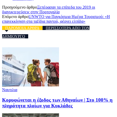
Προηγούμενο άρθρο
Ξεπέρασαν τα επίπεδα του 2019 οι
διανυκτερεύσεις στην Πορτογαλία
Επόμενο άρθρο
UNWTO για Παγκόσμια Ημέρα Τουρισμού: «Η
επανεκκίνηση στα ταξίδια παντού, φέρνει ελπίδα»
ΠΑΡΟΜΟΙΑ ΑΡΘΡΑ
ΠΕΡΙΣΣΟΤΕΡΑ ΑΠΟ ΤΟΝ
ΔΗΜΙΟΥΡΓΟ
Ναυτιλια
Κορυφώνεται η έξοδος των Αθηναίων | Στο 100% η
πληρότητα πλοίων για Κυκλάδες