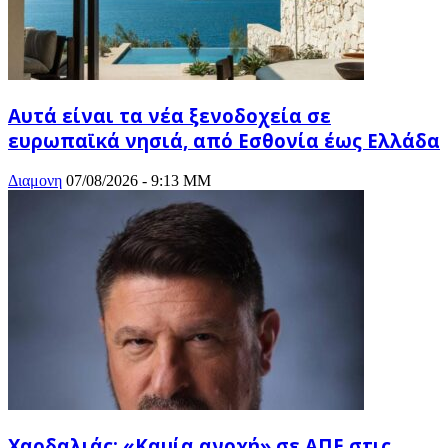
Αυτά είναι τα νέα ξενοδοχεία σε
ευρωπαϊκά νησιά, από Εσθονία έως Ελλάδα
Διαμονη
07/08/2026 - 9:13 ΜΜ
Χαρδαλιάς: «Καμία ανοχή» σε ΑΠΕ στις