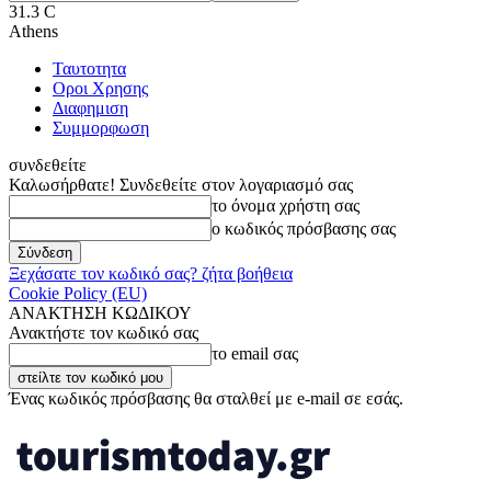
31.3
C
Athens
Ταυτοτητα
Οροι Χρησης
Διαφημιση
Συμμορφωση
συνδεθείτε
Καλωσήρθατε! Συνδεθείτε στον λογαριασμό σας
το όνομα χρήστη σας
ο κωδικός πρόσβασης σας
Ξεχάσατε τον κωδικό σας? ζήτα βοήθεια
Cookie Policy (EU)
ΑΝΑΚΤΗΣΗ ΚΩΔΙΚΟΥ
Ανακτήστε τον κωδικό σας
το email σας
Ένας κωδικός πρόσβασης θα σταλθεί με e-mail σε εσάς.