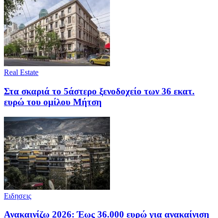
Real Estate
Στα σκαριά το 5άστερο ξενοδοχείο των 36 εκατ.
ευρώ του ομίλου Μήτση
Ειδησεις
Ανακαινίζω 2026: Έως 36.000 ευρώ για ανακαίνιση