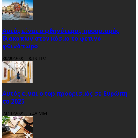
Αυτός είναι ο φθηνότερος προορισμός
διακοπών στον κόσμο το φετινό
φθινόπωρο
30/09/2025 - 8:19 ΠΜ
Αυτός είναι ο top προορισμός σε Ευρώπη
το 2025
24/10/2025 - 5:48 ΜΜ