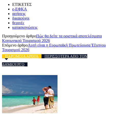
ΕΤΙΚΕΤΕΣ
e-ΕΦΚΑ
αιτήσεις
δικαιούχοι
θερινές
κατασκηνώσεις
Προηγούμενο άρθρο
Πώς θα δείτε τα οριστικά αποτελέσματα
Κοινωνικού Τουρισμού 2026
Επόμενο άρθρο
Αυτή είναι η Ευρωπαϊκή Πρωτεύουσα Έξυπνου
Τουρισμού 2026
ΠΑΡΟΜΟΙΑ ΑΡΘΡΑ
ΠΕΡΙΣΣΟΤΕΡΑ ΑΠΟ ΤΟΝ
ΔΗΜΙΟΥΡΓΟ