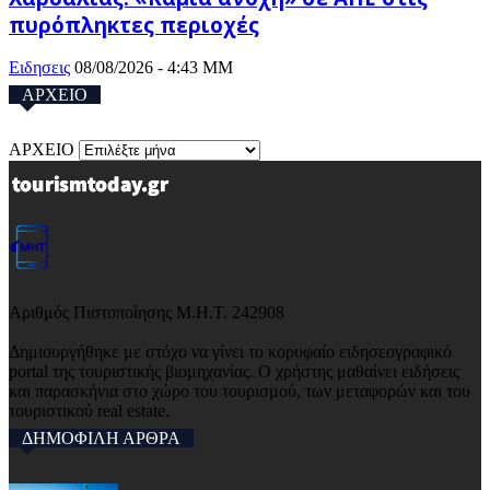
πυρόπληκτες περιοχές
Ειδησεις
08/08/2026 - 4:43 ΜΜ
ΑΡΧΕΙΟ
ΑΡΧΕΙΟ
Αριθμός Πιστοποίησης Μ.Η.Τ. 242908
Δημιουργήθηκε με στόχο να γίνει το κορυφαίο ειδησεογραφικό
portal της τουριστικής βιομηχανίας. Ο χρήστης μαθαίνει ειδήσεις
και παρασκήνια στο χώρο του τουρισμού, των μεταφορών και του
τουριστικού real estate.
ΔΗΜΟΦΙΛΗ ΑΡΘΡΑ