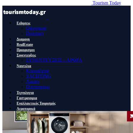
Tourism Today
Ειδησεις
Οικονομια
Πολιτικη
Διαμονη
RealEstate
Προορισμοι
Συνεντευξεις
ΣΥΝΕΝΤΕΥΞΕΙΣ – ΑΡΘΡΑ
Ναυτιλια
Κρουαζιερα
YACHTING
Λιμανι
Ποντοπορος
Τεχνολογια
Γαστρονομια
Εναλλακτικός Τουρισμός
Αεροπορικά