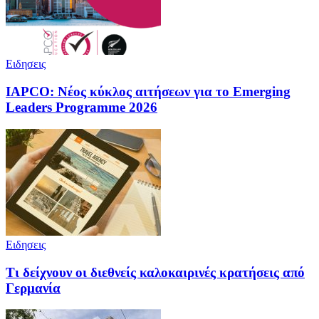
Ειδησεις
IAPCO: Νέος κύκλος αιτήσεων για το Emerging
Leaders Programme 2026
Ειδησεις
Τι δείχνουν οι διεθνείς καλοκαιρινές κρατήσεις από
Γερμανία