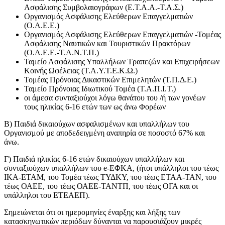
Ασφάλισης Συμβολαιογράφων (Ε.Τ.Α.Α.-Τ.Α.Σ.)
Οργανισμός Ασφάλισης Ελεύθερων Επαγγελματιών
(Ο.Α.Ε.Ε.)
Οργανισμός Ασφάλισης Ελεύθερων Επαγγελματιών -Τομέας
Ασφάλισης Ναυτικών και Τουριστικών Πρακτόρων
(Ο.Α.Ε.Ε.-Τ.Α.Ν.Τ.Π.)
Ταμείο Ασφάλισης Υπαλλήλων Τραπεζών και Επιχειρήσεων
Κοινής Ωφέλειας (Τ.Α.Υ.Τ.Ε.Κ.Ω.)
Τομέας Πρόνοιας Δικαστικών Επιμελητών (Τ.Π.Δ.Ε.)
Ταμείο Πρόνοιας Ιδιωτικού Τομέα (Τ.Α.Π.Ι.Τ.)
οι άμεσα συνταξιούχοι λόγω θανάτου του /ή των γονέων
τους ηλικίας 6-16 ετών των ως άνω Φορέων
Β) Παιδιά δικαιούχων ασφαλισμένων και υπαλλήλων του
Οργανισμού με αποδεδειγμένη αναπηρία σε ποσοστό 67% και
άνω.
Γ) Παιδιά ηλικίας 6-16 ετών δικαιούχων υπαλλήλων και
συνταξιούχων υπαλλήλων του e-ΕΦΚΑ, (ήτοι υπάλληλοι του τέως
ΙΚΑ-ΕΤΑΜ, του Τομέα τέως ΤΥΔΚΥ, του τέως ΕΤΑΑ-ΤΑΝ, του
τέως ΟΑΕΕ, του τέως ΟΑΕΕ-ΤΑΝΤΠ, του τέως ΟΓΑ και οι
υπάλληλοι του ΕΤΕΑΕΠ).
Σημειώνεται ότι οι ημερομηνίες έναρξης και λήξης των
κατασκηνωτικών περιόδων δύνανται να παρουσιάζουν μικρές