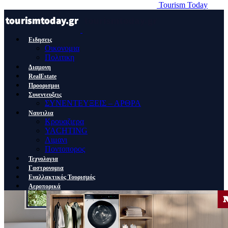
Tourism Today
Ειδησεις
Οικονομια
Πολιτικη
Διαμονη
RealEstate
Προορισμοι
Συνεντευξεις
ΣΥΝΕΝΤΕΥΞΕΙΣ – ΑΡΘΡΑ
Ναυτιλια
Κρουαζιερα
YACHTING
Λιμανι
Ποντοπορος
Τεχνολογια
Γαστρονομια
Εναλλακτικός Τουρισμός
Αεροπορικά