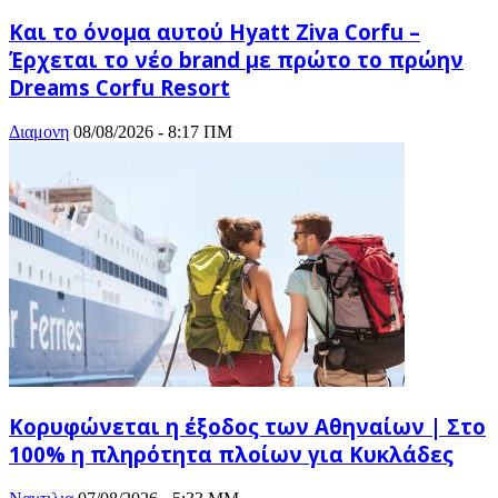
Και το όνομα αυτού Hyatt Ziva Corfu –
Έρχεται το νέο brand με πρώτο το πρώην
Dreams Corfu Resort
Διαμονη
08/08/2026 - 8:17 ΠΜ
Κορυφώνεται η έξοδος των Αθηναίων | Στο
100% η πληρότητα πλοίων για Κυκλάδες