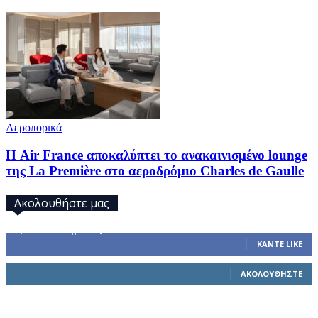
Αεροπορικά
Η Air France αποκαλύπτει το ανακαινισμένο lounge
της La Première στο αεροδρόμιο Charles de Gaulle
Ακολουθήστε μας
32,793
Υποστηρικτές
ΚΆΝΤΕ LIKE
1,914
Ακόλουθοι
ΑΚΟΛΟΥΘΉΣΤΕ