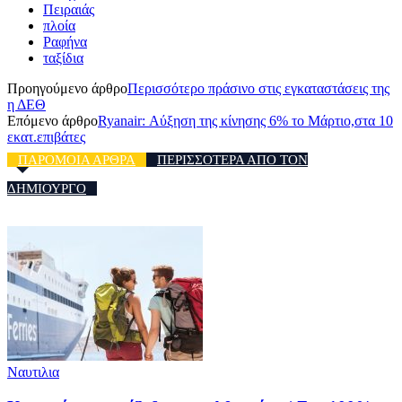
Πειραιάς
πλοία
Ραφήνα
ταξίδια
Προηγούμενο άρθρο
Περισσότερο πράσινο στις εγκαταστάσεις της
η ΔΕΘ
Επόμενο άρθρο
Ryanair: Αύξηση της κίνησης 6% το Μάρτιο,στα 10
εκατ.επιβάτες
ΠΑΡΟΜΟΙΑ ΑΡΘΡΑ
ΠΕΡΙΣΣΟΤΕΡΑ ΑΠΟ ΤΟΝ
ΔΗΜΙΟΥΡΓΟ
Ναυτιλια