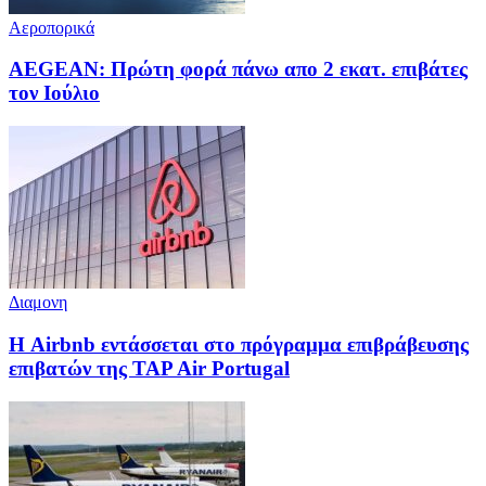
Αεροπορικά
AEGEAN: Πρώτη φορά πάνω απο 2 εκατ. επιβάτες
τον Ιούλιο
Διαμονη
Η Airbnb εντάσσεται στο πρόγραμμα επιβράβευσης
επιβατών της TAP Air Portugal