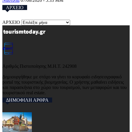
Ναυτιλια
07/08/2026 - 5:33 ΜΜ
ΑΡΧΕΙΟ
ΑΡΧΕΙΟ
Αριθμός Πιστοποίησης Μ.Η.Τ. 242908
Δημιουργήθηκε με στόχο να γίνει το κορυφαίο ειδησεογραφικό
portal της τουριστικής βιομηχανίας. Ο χρήστης μαθαίνει ειδήσεις
και παρασκήνια στο χώρο του τουρισμού, των μεταφορών και του
τουριστικού real estate.
ΔΗΜΟΦΙΛΗ ΑΡΘΡΑ