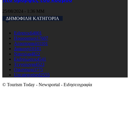
25/08/2024 - 1:36 ΜΜ
ΔΗΜΟΦΙΛΗ ΚΑΤΗΓΟΡΙΑ
Ειδησεις
64001
Προορισμοι
17607
Αεροπορικά
11101
Διαμονη
10181
Ναυτιλια
4822
Εκδηλώσεις
4541
Τεχνολογια
4523
Οικονομια
3775
Uncategorised
2555
© Tourism Today - Newsportal - Ειδησεογραφία