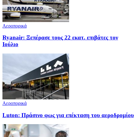
Αεροπορικά
Ryanair: Ξεπέρασε τους 22 εκατ. επιβάτες τον
Ιούλιο
Αεροπορικά
Luton: Πράσινο φως για επέκταση του αεροδρομίου