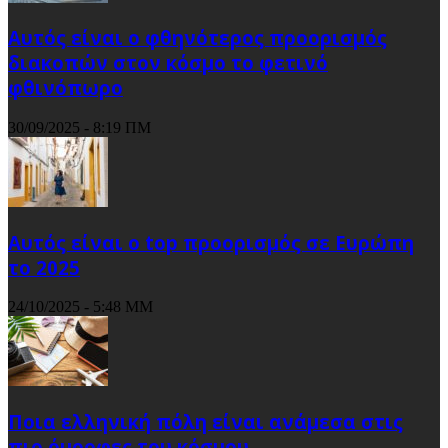
Αυτός είναι ο φθηνότερος προορισμός
διακοπών στον κόσμο το φετινό
φθινόπωρο
30/09/2025 - 8:19 ΠΜ
Αυτός είναι ο top προορισμός σε Ευρώπη
το 2025
24/10/2025 - 5:48 ΜΜ
Ποια ελληνική πόλη είναι ανάμεσα στις
πιο όμορφες του κόσμου