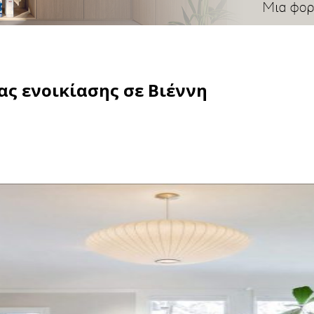
ς ενοικίασης σε Βιέννη