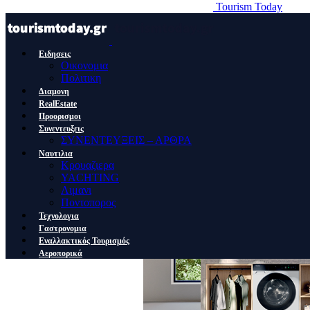
Tourism Today
Ειδησεις
Οικονομια
Πολιτικη
Διαμονη
RealEstate
Προορισμοι
Συνεντευξεις
ΣΥΝΕΝΤΕΥΞΕΙΣ – ΑΡΘΡΑ
Ναυτιλια
Κρουαζιερα
YACHTING
Λιμανι
Ποντοπορος
Τεχνολογια
Γαστρονομια
Εναλλακτικός Τουρισμός
Αεροπορικά