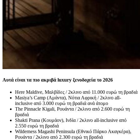
Αυτά είναι τα πιο ακριβά luxury ξενοδοχεία το 2026
Here Maldive, Μαλβίδες / 2κλινο από 11.000 ευρώ τη βραδιά
Masiya’s Camp (Αμάντα), Νότια Αφρική / 2κλινο all-
inclusive από 3.000 ευρώ τη βραδιά ανά άτομο
The Pinnacle Kigali, Ρουάντα / 2κλινο από 2.600 ευρώ τη
βραδιά
Shakti Prana (Κουμάον), Ινδία / 2κλινο all-inclusive από
2.550 ευρώ τη βραδιά
Wilderness Magashi Peninsula (Εθνικό Πάρκο Ακαγκέρα),
Ρουάντα / 2κλινο από 2.300 ευρώ τη βραδιά