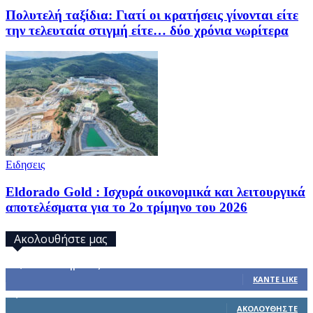
Πολυτελή ταξίδια: Γιατί οι κρατήσεις γίνονται είτε
την τελευταία στιγμή είτε… δύο χρόνια νωρίτερα
Ειδησεις
Eldorado Gold : Ισχυρά οικονομικά και λειτουργικά
αποτελέσματα για το 2ο τρίμηνο του 2026
Ακολουθήστε μας
32,793
Υποστηρικτές
ΚΆΝΤΕ LIKE
1,914
Ακόλουθοι
ΑΚΟΛΟΥΘΉΣΤΕ