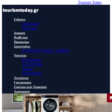
Tourism Today
Ειδησεις
Οικονομια
Πολιτικη
Διαμονη
RealEstate
Προορισμοι
Συνεντευξεις
ΣΥΝΕΝΤΕΥΞΕΙΣ – ΑΡΘΡΑ
Ναυτιλια
Κρουαζιερα
YACHTING
Λιμανι
Ποντοπορος
Τεχνολογια
Γαστρονομια
Εναλλακτικός Τουρισμός
Αεροπορικά