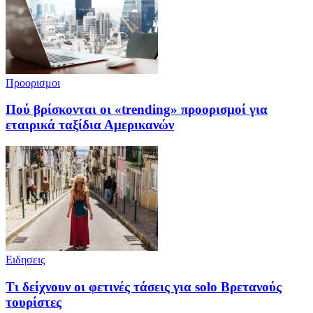
Προορισμοι
Πού βρίσκονται οι «trending» προορισμοί για
εταιρικά ταξίδια Αμερικανών
Ειδησεις
Τι δείχνουν οι φετινές τάσεις για solo Βρετανούς
τουρίστες