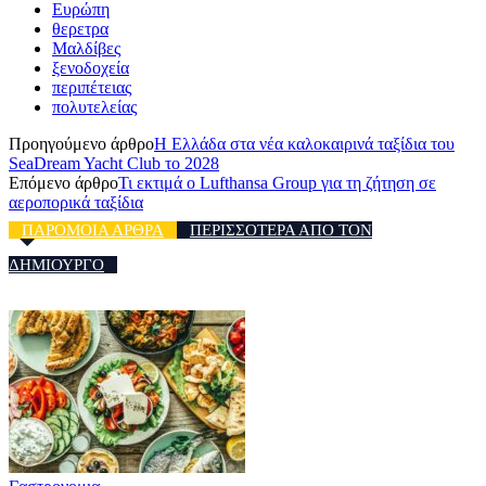
Ευρώπη
θερετρα
Μαλδίβες
ξενοδοχεία
περιπέτειας
πολυτελείας
Προηγούμενο άρθρο
Η Ελλάδα στα νέα καλοκαιρινά ταξίδια του
SeaDream Yacht Club το 2028
Επόμενο άρθρο
Τι εκτιμά ο Lufthansa Group για τη ζήτηση σε
αεροπορικά ταξίδια
ΠΑΡΟΜΟΙΑ ΑΡΘΡΑ
ΠΕΡΙΣΣΟΤΕΡΑ ΑΠΟ ΤΟΝ
ΔΗΜΙΟΥΡΓΟ