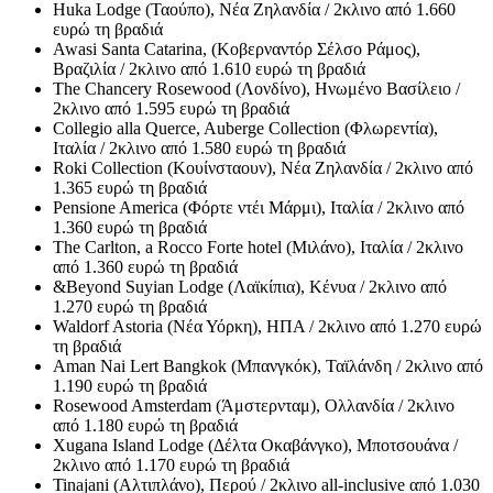
Huka Lodge (Ταούπο), Νέα Ζηλανδία / 2κλινο από 1.660
ευρώ τη βραδιά
Awasi Santa Catarina, (Κοβερναντόρ Σέλσο Ράμος),
Βραζιλία / 2κλινο από 1.610 ευρώ τη βραδιά
The Chancery Rosewood (Λονδίνο), Ηνωμένο Βασίλειο /
2κλινο από 1.595 ευρώ τη βραδιά
Collegio alla Querce, Auberge Collection (Φλωρεντία),
Ιταλία / 2κλινο από 1.580 ευρώ τη βραδιά
Roki Collection (Κουίνσταουν), Νέα Ζηλανδία / 2κλινο από
1.365 ευρώ τη βραδιά
Pensione America (Φόρτε ντέι Μάρμι), Ιταλία / 2κλινο από
1.360 ευρώ τη βραδιά
The Carlton, a Rocco Forte hotel (Μιλάνο), Ιταλία / 2κλινο
από 1.360 ευρώ τη βραδιά
&Beyond Suyian Lodge (Λαϊκίπια), Κένυα / 2κλινο από
1.270 ευρώ τη βραδιά
Waldorf Astoria (Νέα Υόρκη), ΗΠΑ / 2κλινο από 1.270 ευρώ
τη βραδιά
Aman Nai Lert Bangkok (Μπανγκόκ), Ταϊλάνδη / 2κλινο από
1.190 ευρώ τη βραδιά
Rosewood Amsterdam (Άμστερνταμ), Ολλανδία / 2κλινο
από 1.180 ευρώ τη βραδιά
Xugana Island Lodge (Δέλτα Οκαβάνγκο), Μποτσουάνα /
2κλινο από 1.170 ευρώ τη βραδιά
Tinajani (Αλτιπλάνο), Περού / 2κλινο all-inclusive από 1.030