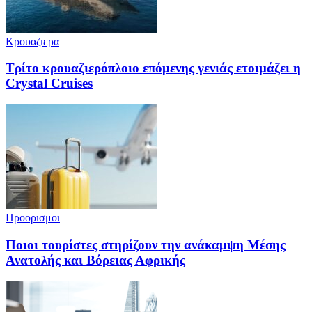
Κρουαζιερα
Τρίτο κρουαζιερόπλοιο επόμενης γενιάς ετοιμάζει η
Crystal Cruises
Προορισμοι
Ποιοι τουρίστες στηρίζουν την ανάκαμψη Μέσης
Ανατολής και Βόρειας Αφρικής