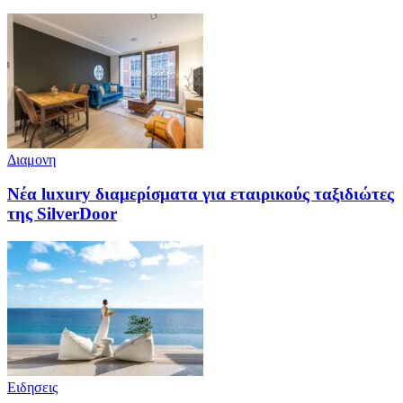
Διαμονη
Νέα luxury διαμερίσματα για εταιρικούς ταξιδιώτες
της SilverDoor
Ειδησεις