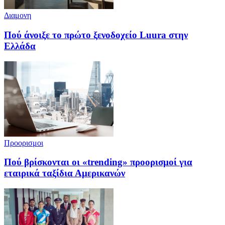
Διαμονη
Πού άνοιξε το πρώτο ξενοδοχείο Luura στην
Ελλάδα
Προορισμοι
Πού βρίσκονται οι «trending» προορισμοί για
εταιρικά ταξίδια Αμερικανών