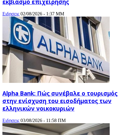
εκβιασμό επιχείρησης
Ειδησεις
02/08/2026 - 1:37 ΜΜ
Alpha Bank: Πώς συνέβαλε ο τουρισμός
στην ενίσχυση του εισοδήματος των
ελληνικών νοικοκυριών
Ειδησεις
03/08/2026 - 11:58 ΠΜ