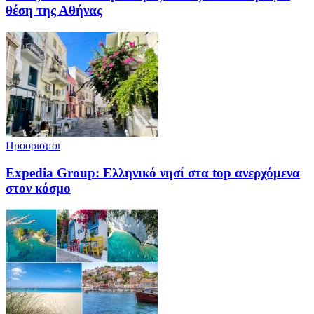
θέση της Αθήνας
Προορισμοι
Expedia Group: Ελληνικό νησί στα top ανερχόμενα
στον κόσμο