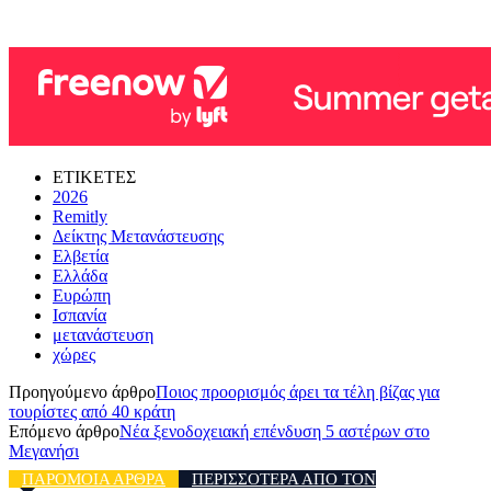
ΕΤΙΚΕΤΕΣ
2026
Remitly
Δείκτης Μετανάστευσης
Ελβετία
Ελλάδα
Ευρώπη
Ισπανία
μετανάστευση
χώρες
Προηγούμενο άρθρο
Ποιος προορισμός άρει τα τέλη βίζας για
τουρίστες από 40 κράτη
Επόμενο άρθρο
Νέα ξενοδοχειακή επένδυση 5 αστέρων στο
Μεγανήσι
ΠΑΡΟΜΟΙΑ ΑΡΘΡΑ
ΠΕΡΙΣΣΟΤΕΡΑ ΑΠΟ ΤΟΝ