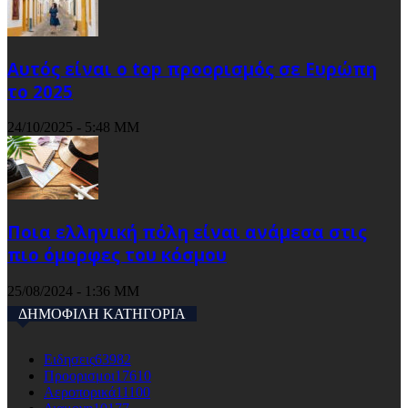
Αυτός είναι ο top προορισμός σε Ευρώπη
το 2025
24/10/2025 - 5:48 ΜΜ
Ποια ελληνική πόλη είναι ανάμεσα στις
πιο όμορφες του κόσμου
25/08/2024 - 1:36 ΜΜ
ΔΗΜΟΦΙΛΗ ΚΑΤΗΓΟΡΙΑ
Ειδησεις
63982
Προορισμοι
17610
Αεροπορικά
11100