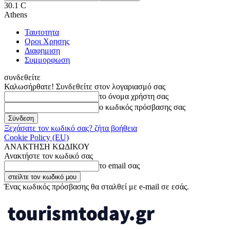
30.1
C
Athens
Ταυτοτητα
Οροι Χρησης
Διαφημιση
Συμμορφωση
συνδεθείτε
Καλωσήρθατε! Συνδεθείτε στον λογαριασμό σας
το όνομα χρήστη σας
ο κωδικός πρόσβασης σας
Ξεχάσατε τον κωδικό σας? ζήτα βοήθεια
Cookie Policy (EU)
ΑΝΑΚΤΗΣΗ ΚΩΔΙΚΟΥ
Ανακτήστε τον κωδικό σας
το email σας
Ένας κωδικός πρόσβασης θα σταλθεί με e-mail σε εσάς.