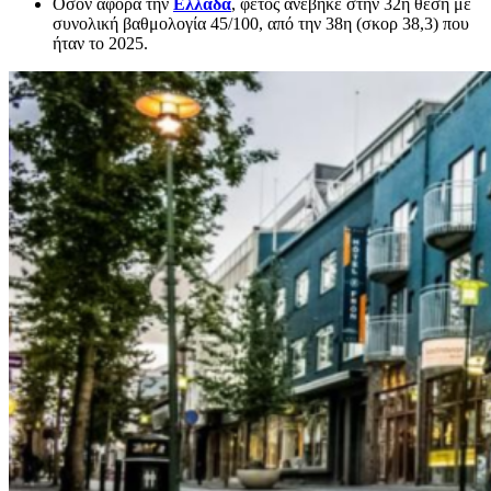
Οσον αφορά την
Ελλάδα
, φέτος ανέβηκε στην 32η θέση με
συνολική βαθμολογία 45/100, από την 38η (σκορ 38,3) που
ήταν το 2025.