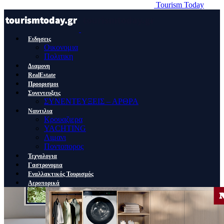
Tourism Today
Ειδησεις
Οικονομια
Πολιτικη
Διαμονη
RealEstate
Προορισμοι
Συνεντευξεις
ΣΥΝΕΝΤΕΥΞΕΙΣ – ΑΡΘΡΑ
Ναυτιλια
Κρουαζιερα
YACHTING
Λιμανι
Ποντοπορος
Τεχνολογια
Γαστρονομια
Εναλλακτικός Τουρισμός
Αεροπορικά