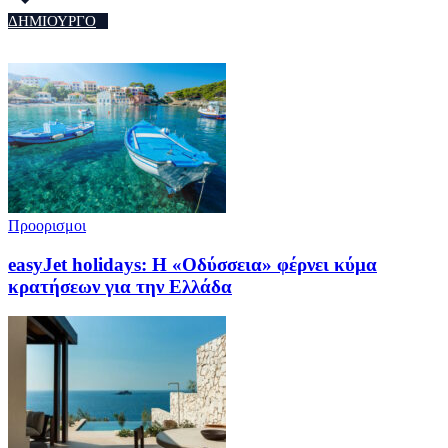
ΔΗΜΙΟΥΡΓΟ
Προορισμοι
easyJet holidays: Η «Οδύσσεια» φέρνει κύμα
κρατήσεων για την Ελλάδα