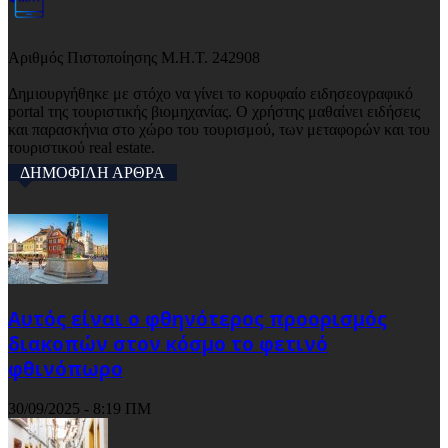
Αριθμός Πιστοποίησης Μ.Η.Τ. 242908
Δημιουργήθηκε με στόχο να γίνει το κορυφαίο ειδησεογραφικό
portal της τουριστικής βιομηχανίας. Ο χρήστης μαθαίνει ειδήσεις
και παρασκήνια στο χώρο του τουρισμού, των μεταφορών και του
τουριστικού real estate.
ΔΗΜΟΦΙΛΗ ΑΡΘΡΑ
Αυτός είναι ο φθηνότερος προορισμός
διακοπών στον κόσμο το φετινό
φθινόπωρο
30/09/2025 - 8:19 ΠΜ