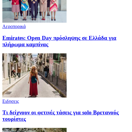
Αεροπορικά
Emirates: Open Day πρόσληψης σε Ελλάδα για
πλήρωμα καμπίνας
Ειδησεις
Τι δείχνουν οι φετινές τάσεις για solo Βρετανούς
τουρίστες