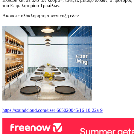
Ελλάδα και σε όλο τον κόσμο», τονίζει, μεταξύ άλλων, ο πρόεδρος
του Επιμελητηρίου Τρικάλων.
Ακούστε ολόκληρη τη συνέντευξη εδώ:
https://soundcloud.com/user-665020045/16-10-22a-9