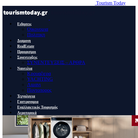
Tourism Today
Ειδησεις
Οικονομια
Πολιτικη
Διαμονη
RealEstate
Προορισμοι
Συνεντευξεις
ΣΥΝΕΝΤΕΥΞΕΙΣ – ΑΡΘΡΑ
Ναυτιλια
Κρουαζιερα
YACHTING
Λιμανι
Ποντοπορος
Τεχνολογια
Γαστρονομια
Εναλλακτικός Τουρισμός
Αεροπορικά