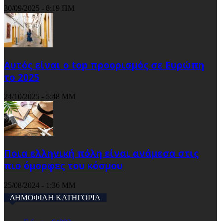
30/09/2025 - 8:19 ΠΜ
Αυτός είναι ο top προορισμός σε Ευρώπη
το 2025
24/10/2025 - 5:48 ΜΜ
Ποια ελληνική πόλη είναι ανάμεσα στις
πιο όμορφες του κόσμου
25/08/2024 - 1:36 ΜΜ
ΔΗΜΟΦΙΛΗ ΚΑΤΗΓΟΡΙΑ