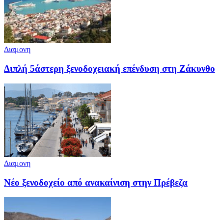
Διαμονη
Διπλή 5άστερη ξενοδοχειακή επένδυση στη Ζάκυνθο
Διαμονη
Νέο ξενοδοχείο από ανακαίνιση στην Πρέβεζα