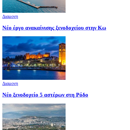
Διαμονη
Νέο έργο ανακαίνισης ξενοδοχείου στην Κω
Διαμονη
Νέο ξενοδοχείο 5 αστέρων στη Ρόδο