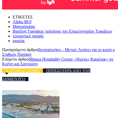
ΕΤΙΚΕΤΕΣ
Alpha 98.9
Meteorissimo
Βασίλης Γιαγιάκος πρόεδρος του Επιμελητηρίου Τρικάλων
τουριστικό προφίλ
φορέας
Προηγούμενο άρθρο
Θεσσαλονίκη – Μετρό: Ανοίγει για το κοινό ο
Σταθμός Παπάφη
Επόμενο άρθρο
Metaxa Hospitality Group: «Ημέρες Καριέρας» σε
Κρήτη και Σαντορίνη
ΠΑΡΟΜΟΙΑ ΑΡΘΡΑ
ΠΕΡΙΣΣΟΤΕΡΑ ΑΠΟ ΤΟΝ
ΔΗΜΙΟΥΡΓΟ