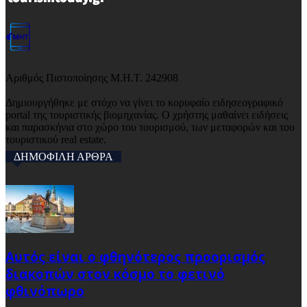
Αριθμός Πιστοποίησης Μ.Η.Τ. 242908
Δημιουργήθηκε με στόχο να γίνει το κορυφαίο ειδησεογραφικό
portal της τουριστικής βιομηχανίας. Ο χρήστης μαθαίνει ειδήσεις
και παρασκήνια στο χώρο του τουρισμού, των μεταφορών και του
τουριστικού real estate.
ΔΗΜΟΦΙΛΗ ΑΡΘΡΑ
Αυτός είναι ο φθηνότερος προορισμός
διακοπών στον κόσμο το φετινό
φθινόπωρο