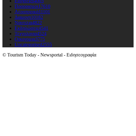
Ειδησεις
64003
Προορισμοι
17610
Αεροπορικά
11101
Διαμονη
10182
Ναυτιλια
4822
Εκδηλώσεις
4541
Τεχνολογια
4524
Οικονομια
3775
Uncategorised
2555
© Tourism Today - Newsportal - Ειδησεογραφία