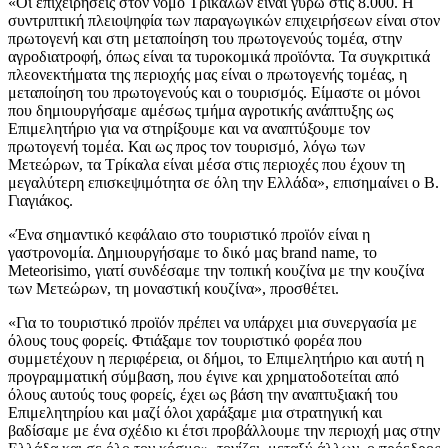
«Οι επιχειρήσεις στον νομό Τρικάλων είναι γύρω στις 8.000. Η
συντριπτική πλειοψηφία των παραγωγικών επιχειρήσεων είναι στον
πρωτογενή και στη μεταποίηση του πρωτογενούς τομέα, στην
αγροδιατροφή, όπως είναι τα τυροκομικά προϊόντα. Τα συγκριτικά
πλεονεκτήματα της περιοχής μας είναι ο πρωτογενής τομέας, η
μεταποίηση του πρωτογενούς και ο τουρισμός. Είμαστε οι μόνοι
που δημιουργήσαμε αμέσως τμήμα αγροτικής ανάπτυξης ως
Επιμελητήριο για να στηρίξουμε και να αναπτύξουμε τον
πρωτογενή τομέα. Και ως προς τον τουρισμό, λόγω των
Μετεώρων, τα Τρίκαλα είναι μέσα στις περιοχές που έχουν τη
μεγαλύτερη επισκεψιμότητα σε όλη την Ελλάδα», επισημαίνει ο Β.
Γιαγιάκος.
«Ένα σημαντικό κεφάλαιο στο τουριστικό προϊόν είναι η
γαστρονομία. Δημιουργήσαμε το δικό μας brand name, το
Meteorisimo, γιατί συνδέσαμε την τοπική κουζίνα με την κουζίνα
των Μετεώρων, τη μοναστική κουζίνα», προσθέτει.
«Για το τουριστικό προϊόν πρέπει να υπάρχει μια συνεργασία με
όλους τους φορείς. Φτιάξαμε τον τουριστικό φορέα που
συμμετέχουν η περιφέρεια, οι δήμοι, το Επιμελητήριο και αυτή η
προγραμματική σύμβαση, που έγινε και χρηματοδοτείται από
όλους αυτούς τους φορείς, έχει ως βάση την αναπτυξιακή του
Επιμελητηρίου και μαζί όλοι χαράξαμε μια στρατηγική και
βαδίσαμε με ένα σχέδιο κι έτσι προβάλλουμε την περιοχή μας στην