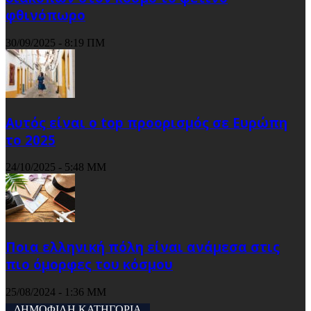
φθινόπωρο
30/09/2025 - 8:19 ΠΜ
Αυτός είναι ο top προορισμός σε Ευρώπη
το 2025
24/10/2025 - 5:48 ΜΜ
Ποια ελληνική πόλη είναι ανάμεσα στις
πιο όμορφες του κόσμου
25/08/2024 - 1:36 ΜΜ
ΔΗΜΟΦΙΛΗ ΚΑΤΗΓΟΡΙΑ