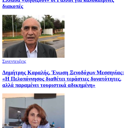
διακοπές
Συνεντευξεις
Δημήτρης Καραλής, Ένωση Ξενοδόχων Μεσσηνίας:
«Η Πελοπόννησος διαθέτει τεράστιες δυνατότητες,
αλλά παραμένει τουριστικά αδικημένη»