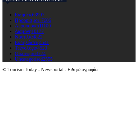
Ειδησεις
63997
Προορισμοι
17606
Αεροπορικά
11100
Διαμονη
10177
Ναυτιλια
4822
Εκδηλώσεις
4541
Τεχνολογια
4523
Οικονομια
3774
Uncategorised
2555
© Tourism Today - Newsportal - Ειδησεογραφία