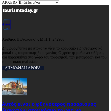
ΑΡΧΕΙΟ
Αριθμός Πιστοποίησης Μ.Η.Τ. 242908
Δημιουργήθηκε με στόχο να γίνει το κορυφαίο ειδησεογραφικό
portal της τουριστικής βιομηχανίας. Ο χρήστης μαθαίνει ειδήσεις
και παρασκήνια στο χώρο του τουρισμού, των μεταφορών και του
τουριστικού real estate.
ΔΗΜΟΦΙΛΗ ΑΡΘΡΑ
Αυτός είναι ο φθηνότερος προορισμός
διακοπών στον κόσμο το φετινό