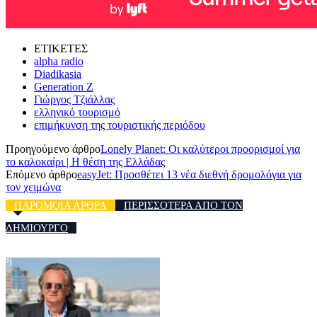
ΕΤΙΚΕΤΕΣ
alpha radio
Diadikasia
Generation Z
Γιώργος Τζιάλλας
ελληνικό τουρισμό
επιμήκυνση της τουριστικής περιόδου
Προηγούμενο άρθρο
Lonely Planet: Οι καλύτεροι προορισμοί για
το καλοκαίρι | Η θέση της Ελλάδας
Επόμενο άρθρο
easyJet: Προσθέτει 13 νέα διεθνή δρομολόγια για
τον χειμώνα
ΠΑΡΟΜΟΙΑ ΑΡΘΡΑ
ΠΕΡΙΣΣΟΤΕΡΑ ΑΠΟ ΤΟΝ
ΔΗΜΙΟΥΡΓΟ