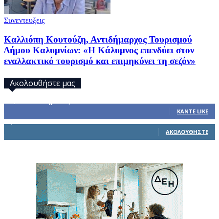
Συνεντευξεις
Καλλιόπη Κουτούζη, Αντιδήμαρχος Τουρισμού
Δήμου Καλυμνίων: «Η Κάλυμνος επενδύει στον
εναλλακτικό τουρισμό και επιμηκύνει τη σεζόν»
Ακολουθήστε μας
32,793
Υποστηρικτές
ΚΆΝΤΕ LIKE
1,914
Ακόλουθοι
ΑΚΟΛΟΥΘΉΣΤΕ