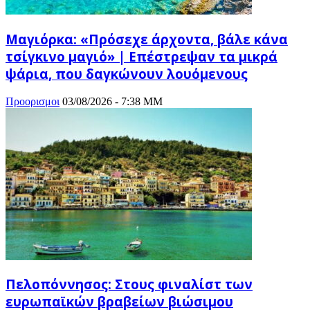
Μαγιόρκα: «Πρόσεχε άρχοντα, βάλε κάνα
τσίγκινο μαγιό» | Επέστρεψαν τα μικρά
ψάρια, που δαγκώνουν λουόμενους
Προορισμοι
03/08/2026 - 7:38 ΜΜ
Πελοπόννησος: Στους φιναλίστ των
ευρωπαϊκών βραβείων βιώσιμου