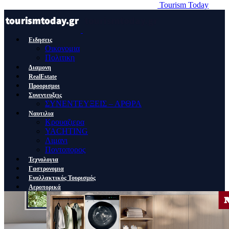
Tourism Today
Ειδησεις
Οικονομια
Πολιτικη
Διαμονη
RealEstate
Προορισμοι
Συνεντευξεις
ΣΥΝΕΝΤΕΥΞΕΙΣ – ΑΡΘΡΑ
Ναυτιλια
Κρουαζιερα
YACHTING
Λιμανι
Ποντοπορος
Τεχνολογια
Γαστρονομια
Εναλλακτικός Τουρισμός
Αεροπορικά