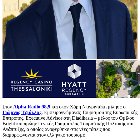
Στον
Alpha Radio 98,9
και στον Χάρη Ντιγριντάκη μίλησε ο
Γιώργος Τζιάλλας
, Εμπειρογνώμονας Τουρισμού της Ευρωπαϊκής
Επιτροπής, Executive Advisor στη Diadikasia – μέλος του Ομίλου
Bright και πρώην Γενικός Γραμματέας Τουριστικής Πολιτικής και
Ανάπτυξης, ο οποίος αναφέρθηκε στις νέες τάσεις που
διαμορφώνονται στον ελληνικό τουρισμό.