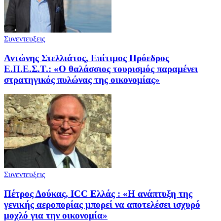
Συνεντευξεις
Αντώνης Στελλιάτος, Επίτιμος Πρόεδρος
Ε.Π.Ε.Σ.Τ.: «Ο θαλάσσιος τουρισμός παραμένει
στρατηγικός πυλώνας της οικονομίας»
Συνεντευξεις
Πέτρος Δούκας, ICC Ελλάς : «Η ανάπτυξη της
γενικής αεροπορίας μπορεί να αποτελέσει ισχυρό
μοχλό για την οικονομία»