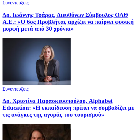
Συνεντευξεις
Δρ. Ιωάννης Τσάρας, Διευθύνων Σύμβουλος ΟΛΘ
Α.Ε.: «Ο 6ος Προβλήτας αρχίζει να παίρνει φυσική
μορφή μετά από 30 χρόνια»
Συνεντευξεις
Δρ. Χριστίνα Παρασκευοπούλου, Alphabet
Education: «Η εκπαίδευση πρέπει να συμβαδίζει με
τις ανάγκες της αγοράς του τουρισμού»