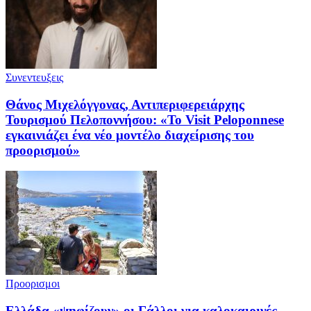
Συνεντευξεις
Θάνος Μιχελόγγονας, Αντιπεριφερειάρχης
Τουρισμού Πελοποννήσου: «Το Visit Peloponnese
εγκαινιάζει ένα νέο μοντέλο διαχείρισης του
προορισμού»
Προορισμοι
Ελλάδα «ψηφίζουν» οι Γάλλοι για καλοκαιρινές