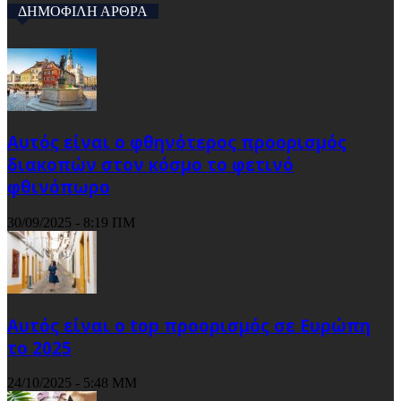
ΔΗΜΟΦΙΛΗ ΑΡΘΡΑ
Αυτός είναι ο φθηνότερος προορισμός
διακοπών στον κόσμο το φετινό
φθινόπωρο
30/09/2025 - 8:19 ΠΜ
Αυτός είναι ο top προορισμός σε Ευρώπη
το 2025
24/10/2025 - 5:48 ΜΜ