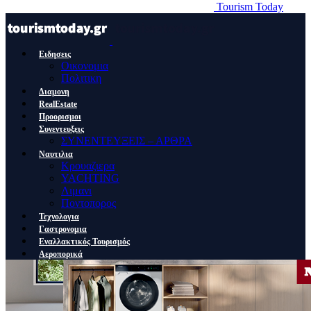
Tourism Today
Ειδησεις
Οικονομια
Πολιτικη
Διαμονη
RealEstate
Προορισμοι
Συνεντευξεις
ΣΥΝΕΝΤΕΥΞΕΙΣ – ΑΡΘΡΑ
Ναυτιλια
Κρουαζιερα
YACHTING
Λιμανι
Ποντοπορος
Τεχνολογια
Γαστρονομια
Εναλλακτικός Τουρισμός
Αεροπορικά