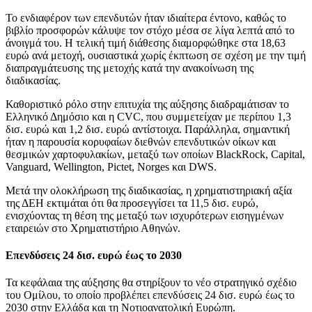
Το ενδιαφέρον των επενδυτών ήταν ιδιαίτερα έντονο, καθώς το
βιβλίο προσφορών κάλυψε τον στόχο μέσα σε λίγα λεπτά από το
άνοιγμά του. Η τελική τιμή διάθεσης διαμορφώθηκε στα 18,63
ευρώ ανά μετοχή, ουσιαστικά χωρίς έκπτωση σε σχέση με την τιμή
διαπραγμάτευσης της μετοχής κατά την ανακοίνωση της
διαδικασίας.
Καθοριστικό ρόλο στην επιτυχία της αύξησης διαδραμάτισαν το
Ελληνικό Δημόσιο και η CVC, που συμμετείχαν με περίπου 1,3
δισ. ευρώ και 1,2 δισ. ευρώ αντίστοιχα. Παράλληλα, σημαντική
ήταν η παρουσία κορυφαίων διεθνών επενδυτικών οίκων και
θεσμικών χαρτοφυλακίων, μεταξύ των οποίων BlackRock, Capital,
Vanguard, Wellington, Pictet, Norges και DWS.
Μετά την ολοκλήρωση της διαδικασίας, η χρηματιστηριακή αξία
της ΔΕΗ εκτιμάται ότι θα προσεγγίσει τα 11,5 δισ. ευρώ,
ενισχύοντας τη θέση της μεταξύ των ισχυρότερων εισηγμένων
εταιρειών στο Χρηματιστήριο Αθηνών.
Επενδύσεις 24 δισ. ευρώ έως το 2030
Τα κεφάλαια της αύξησης θα στηρίξουν το νέο στρατηγικό σχέδιο
του Ομίλου, το οποίο προβλέπει επενδύσεις 24 δισ. ευρώ έως το
2030 στην Ελλάδα και τη Νοτιοανατολική Ευρώπη.