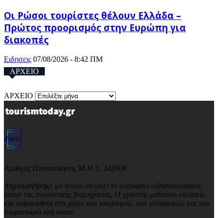
Οι Ρώσοι τουρίστες θέλουν Ελλάδα –
Πρώτος προορισμός στην Ευρώπη για
διακοπές
Ειδησεις
07/08/2026 - 8:42 ΠΜ
ΑΡΧΕΙΟ
ΑΡΧΕΙΟ
Αριθμός Πιστοποίησης Μ.Η.Τ. 242908
Δημιουργήθηκε με στόχο να γίνει το κορυφαίο ειδησεογραφικό
portal της τουριστικής βιομηχανίας. Ο χρήστης μαθαίνει ειδήσεις
και παρασκήνια στο χώρο του τουρισμού, των μεταφορών και του
τουριστικού real estate.