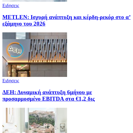
Ειδησεις
METLEN: Ισχυρή ανάπτυξη και κέρδη-ρεκόρ στο α’
εξάμηνο του 2026
Ειδησεις
ΔΕΗ: Δυναμική ανάπτυξη 6μήνου με
προσαρμοσμένο EBITDA στα €1,2 δις