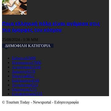
Ποια ελληνική πόλη είναι ανάμεσα στις
πιο όμορφες του κόσμου
25/08/2024 - 1:36 ΜΜ
ΔΗΜΟΦΙΛΗ ΚΑΤΗΓΟΡΙΑ
Ειδησεις
63999
Προορισμοι
17606
Αεροπορικά
11100
Διαμονη
10178
Ναυτιλια
4822
Εκδηλώσεις
4541
Τεχνολογια
4523
Οικονομια
3775
Uncategorised
2555
© Tourism Today - Newsportal - Ειδησεογραφία