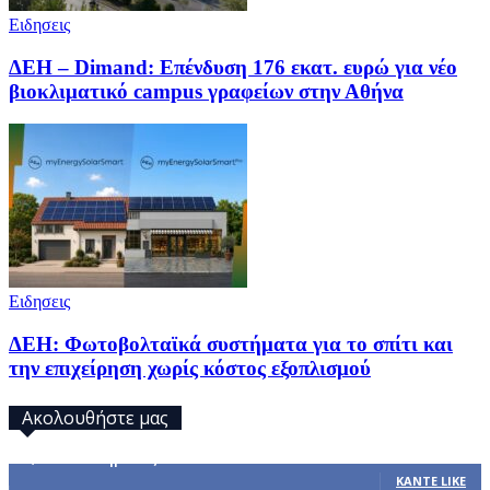
Ειδησεις
ΔΕΗ – Dimand: Επένδυση 176 εκατ. ευρώ για νέο
βιοκλιματικό campus γραφείων στην Αθήνα
Ειδησεις
ΔΕΗ: Φωτοβολταϊκά συστήματα για το σπίτι και
την επιχείρηση χωρίς κόστος εξοπλισμού
Ακολουθήστε μας
32,793
Υποστηρικτές
ΚΆΝΤΕ LIKE