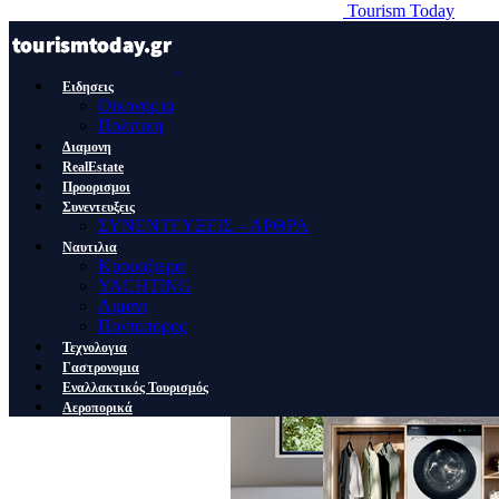
Tourism Today
Ειδησεις
Οικονομια
Πολιτικη
Διαμονη
RealEstate
Προορισμοι
Συνεντευξεις
ΣΥΝΕΝΤΕΥΞΕΙΣ – ΑΡΘΡΑ
Ναυτιλια
Κρουαζιερα
YACHTING
Λιμανι
Ποντοπορος
Τεχνολογια
Γαστρονομια
Εναλλακτικός Τουρισμός
Αεροπορικά