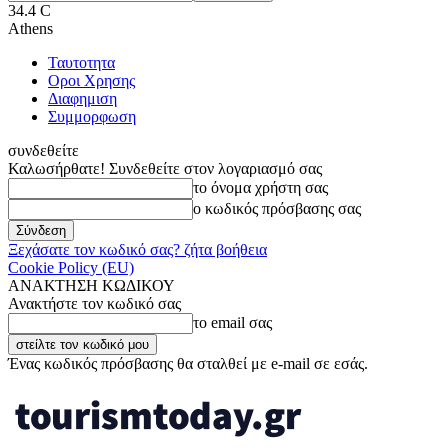
34.4
C
Athens
Ταυτοτητα
Οροι Χρησης
Διαφημιση
Συμμορφωση
συνδεθείτε
Καλωσήρθατε! Συνδεθείτε στον λογαριασμό σας
το όνομα χρήστη σας
ο κωδικός πρόσβασης σας
Ξεχάσατε τον κωδικό σας? ζήτα βοήθεια
Cookie Policy (EU)
ΑΝΑΚΤΗΣΗ ΚΩΔΙΚΟΥ
Ανακτήστε τον κωδικό σας
το email σας
Ένας κωδικός πρόσβασης θα σταλθεί με e-mail σε εσάς.