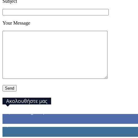
Subject
Your Message
Ακολουθήστε μας
32,793
Υποστηρικτές
1,914
Ακόλουθοι