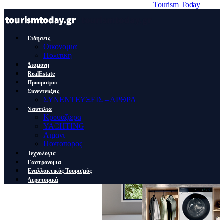
Tourism Today
Ειδησεις
Οικονομια
Πολιτικη
Διαμονη
RealEstate
Προορισμοι
Συνεντευξεις
ΣΥΝΕΝΤΕΥΞΕΙΣ – ΑΡΘΡΑ
Ναυτιλια
Κρουαζιερα
YACHTING
Λιμανι
Ποντοπορος
Τεχνολογια
Γαστρονομια
Εναλλακτικός Τουρισμός
Αεροπορικά