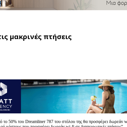
τις μακρινές πτήσεις
 το 50% του Dreamliner 787 του στόλου της θα προσφέρει δωρεάν wi-f
ού κόστους που προσφέρει δωρεάν wi-fi σε διηπειρωτικές πτήσεις”.