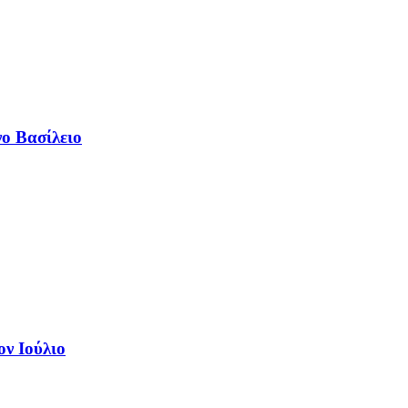
νο Βασίλειο
ν Ιούλιο