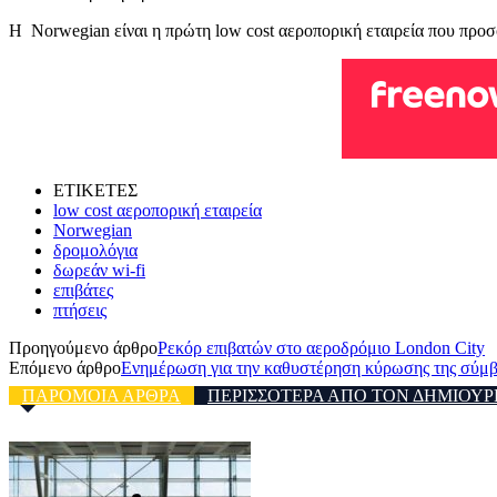
Η Norwegian είναι η πρώτη low cost αεροπορική εταιρεία που προσ
ΕΤΙΚΕΤΕΣ
low cost αεροπορική εταιρεία
Norwegian
δρομολόγια
δωρεάν wi-fi
επιβάτες
πτήσεις
Προηγούμενο άρθρο
Ρεκόρ επιβατών στο αεροδρόμιο London City
Επόμενο άρθρο
Ενημέρωση για την καθυστέρηση κύρωσης της σύμβ
ΠΑΡΟΜΟΙΑ ΑΡΘΡΑ
ΠΕΡΙΣΣΟΤΕΡΑ ΑΠΟ ΤΟΝ ΔΗΜΙΟΥΡ