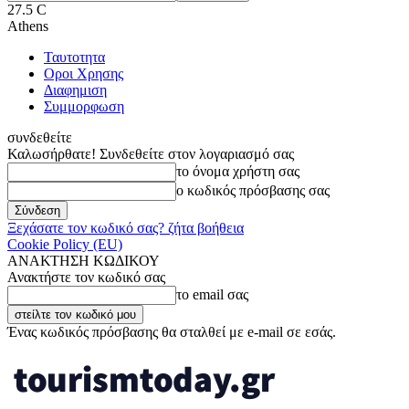
27.5
C
Athens
Ταυτοτητα
Οροι Χρησης
Διαφημιση
Συμμορφωση
συνδεθείτε
Καλωσήρθατε! Συνδεθείτε στον λογαριασμό σας
το όνομα χρήστη σας
ο κωδικός πρόσβασης σας
Ξεχάσατε τον κωδικό σας? ζήτα βοήθεια
Cookie Policy (EU)
ΑΝΑΚΤΗΣΗ ΚΩΔΙΚΟΥ
Ανακτήστε τον κωδικό σας
το email σας
Ένας κωδικός πρόσβασης θα σταλθεί με e-mail σε εσάς.