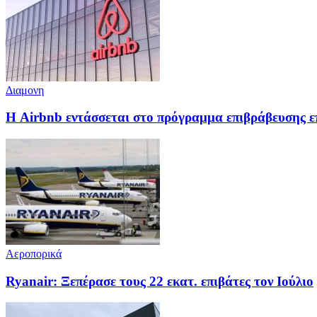
Διαμονη
Η Airbnb εντάσσεται στο πρόγραμμα επιβράβευσης ε
Αεροπορικά
Ryanair: Ξεπέρασε τους 22 εκατ. επιβάτες τον Ιούλιο