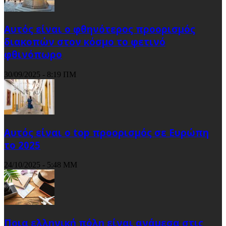
Αυτός είναι ο φθηνότερος προορισμός
διακοπών στον κόσμο το φετινό
φθινόπωρο
30/09/2025 - 8:19 ΠΜ
Αυτός είναι ο top προορισμός σε Ευρώπη
το 2025
24/10/2025 - 5:48 ΜΜ
Ποια ελληνική πόλη είναι ανάμεσα στις