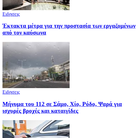
Ειδησεις
Έκτακτα μέτρα για την προστασία των εργαζομένων
από τον καύσωνα
Ειδησεις
Μήνυμα του 112 σε Σάμο, Χίο, Ρόδο, Ψαρά για
ισχυρές βροχές και καταιγίδες