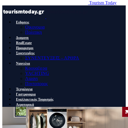
Tourism Today
Ειδησεις
Οικονομια
Πολιτικη
Διαμονη
RealEstate
Προορισμοι
Συνεντευξεις
ΣΥΝΕΝΤΕΥΞΕΙΣ – ΑΡΘΡΑ
Ναυτιλια
Κρουαζιερα
YACHTING
Λιμανι
Ποντοπορος
Τεχνολογια
Γαστρονομια
Εναλλακτικός Τουρισμός
Αεροπορικά