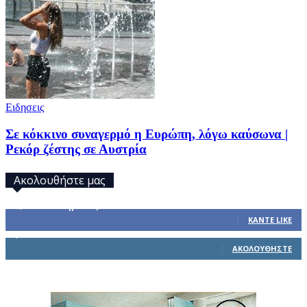
Ειδησεις
Σε κόκκινο συναγερμό η Ευρώπη, λόγω καύσωνα |
Ρεκόρ ζέστης σε Αυστρία
Ακολουθήστε μας
32,793
Υποστηρικτές
ΚΆΝΤΕ LIKE
1,914
Ακόλουθοι
ΑΚΟΛΟΥΘΉΣΤΕ