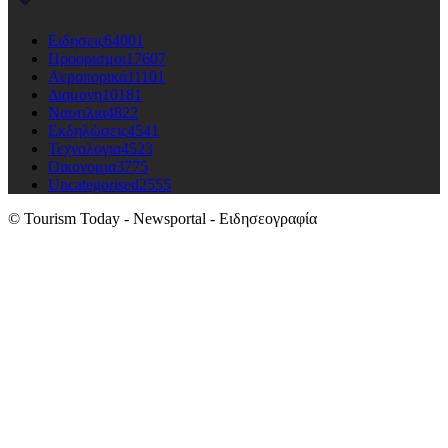
Ειδησεις
64001
Προορισμοι
17607
Αεροπορικά
11101
Διαμονη
10181
Ναυτιλια
4822
Εκδηλώσεις
4541
Τεχνολογια
4523
Οικονομια
3775
Uncategorised
2555
© Tourism Today - Newsportal - Ειδησεογραφία