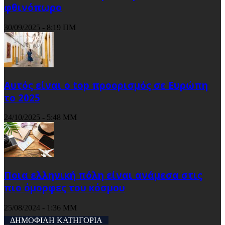
φθινόπωρο
30/09/2025 - 8:19 ΠΜ
Αυτός είναι ο top προορισμός σε Ευρώπη
το 2025
24/10/2025 - 5:48 ΜΜ
Ποια ελληνική πόλη είναι ανάμεσα στις
πιο όμορφες του κόσμου
25/08/2024 - 1:36 ΜΜ
ΔΗΜΟΦΙΛΗ ΚΑΤΗΓΟΡΙΑ