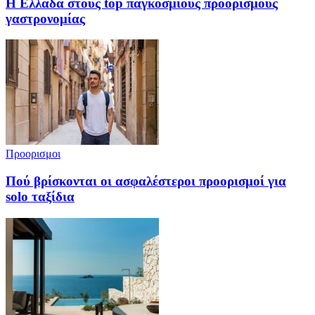
Η Ελλάδα στους top παγκόσμιους προορισμούς
γαστρονομίας
Προορισμοι
Πού βρίσκονται οι ασφαλέστεροι προορισμοί για
solo ταξίδια