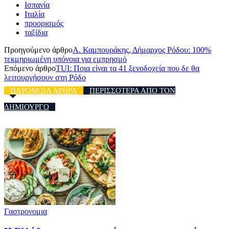
Ισπανία
Ιταλία
προορισμός
ταξίδια
Προηγούμενο άρθρο
Α. Καμπουράκης, Δήμαρχος Ρόδου: 100%
τεκμηριωμένη υπόνοια για εμπρησμό
Επόμενο άρθρο
TUI: Ποια είναι τα 41 ξενοδοχεία που δε θα
λειτουργήσουν στη Ρόδο
ΠΑΡΟΜΟΙΑ ΑΡΘΡΑ
ΠΕΡΙΣΣΟΤΕΡΑ ΑΠΟ ΤΟΝ
ΔΗΜΙΟΥΡΓΟ
Γαστρονομια