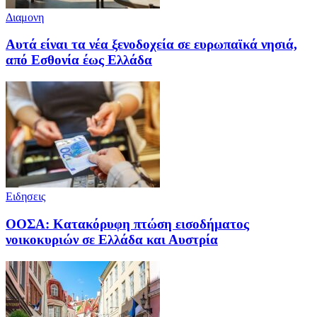
Διαμονη
Αυτά είναι τα νέα ξενοδοχεία σε ευρωπαϊκά νησιά,
από Εσθονία έως Ελλάδα
Ειδησεις
ΟΟΣΑ: Κατακόρυφη πτώση εισοδήματος
νοικοκυριών σε Ελλάδα και Αυστρία