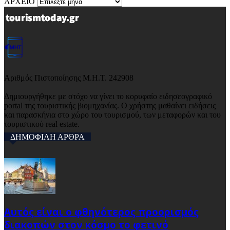
ΑΡΧΕΙΟ
Αριθμός Πιστοποίησης Μ.Η.Τ. 242908
Δημιουργήθηκε με στόχο να γίνει το κορυφαίο ειδησεογραφικό
portal της τουριστικής βιομηχανίας. Ο χρήστης μαθαίνει ειδήσεις
και παρασκήνια στο χώρο του τουρισμού, των μεταφορών και του
τουριστικού real estate.
ΔΗΜΟΦΙΛΗ ΑΡΘΡΑ
Αυτός είναι ο φθηνότερος προορισμός
διακοπών στον κόσμο το φετινό