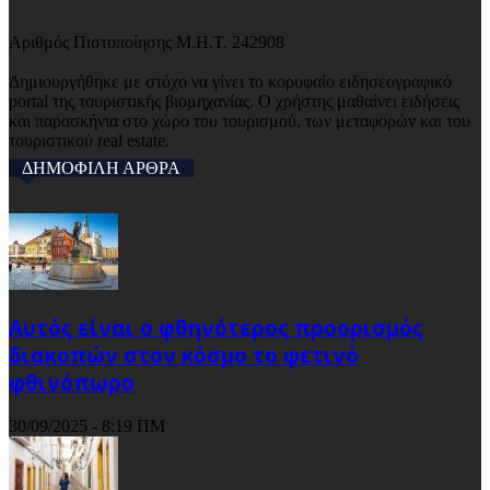
Αριθμός Πιστοποίησης Μ.Η.Τ. 242908
Δημιουργήθηκε με στόχο να γίνει το κορυφαίο ειδησεογραφικό
portal της τουριστικής βιομηχανίας. Ο χρήστης μαθαίνει ειδήσεις
και παρασκήνια στο χώρο του τουρισμού, των μεταφορών και του
τουριστικού real estate.
ΔΗΜΟΦΙΛΗ ΑΡΘΡΑ
Αυτός είναι ο φθηνότερος προορισμός
διακοπών στον κόσμο το φετινό
φθινόπωρο
30/09/2025 - 8:19 ΠΜ