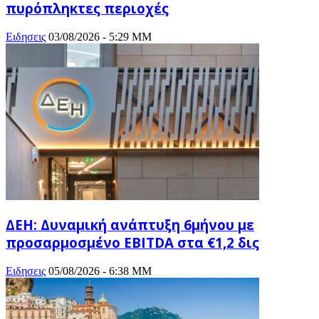
πυρόπληκτες περιοχές
Ειδησεις
03/08/2026 - 5:29 ΜΜ
ΔΕΗ: Δυναμική ανάπτυξη 6μήνου με
προσαρμοσμένο EBITDA στα €1,2 δις
Ειδησεις
05/08/2026 - 6:38 ΜΜ