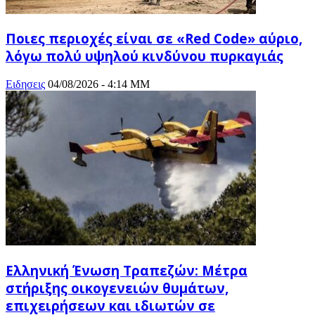
Ποιες περιοχές είναι σε «Red Code» αύριο,
λόγω πολύ υψηλού κινδύνου πυρκαγιάς
Ειδησεις
04/08/2026 - 4:14 ΜΜ
Ελληνική Ένωση Τραπεζών: Μέτρα
στήριξης οικογενειών θυμάτων,
επιχειρήσεων και ιδιωτών σε