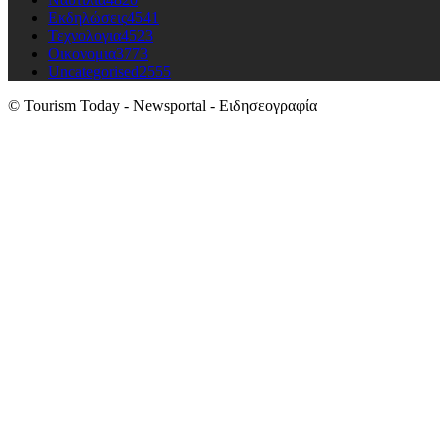
Εκδηλώσεις
4541
Τεχνολογια
4523
Οικονομια
3773
Uncategorised
2555
© Tourism Today - Newsportal - Ειδησεογραφία