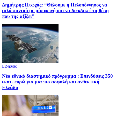
Δημήτρης Πτωχός: “Θέλουμε η Πελοπόννησος να
μιλά παντού με μία φωνή και να διεκδικεί τη θέση
που της αξίζει”
Ειδησεις
Νέο εθνικό διαστημικό πρόγραμμα : Επενδύσεις 350
εκατ. ευρώ για μια πιο ασφαλή και ανθεκτική
Ελλάδα