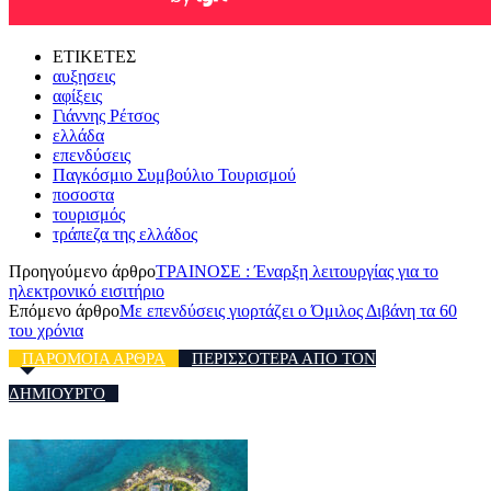
ΕΤΙΚΕΤΕΣ
αυξησεις
αφίξεις
Γιάννης Ρέτσος
ελλάδα
επενδύσεις
Παγκόσμιο Συμβούλιο Τουρισμού
ποσοστα
τουρισμός
τράπεζα της ελλάδος
Προηγούμενο άρθρο
ΤΡΑΙΝΟΣΕ : Έναρξη λειτουργίας για το
ηλεκτρονικό εισιτήριο
Επόμενο άρθρο
Με επενδύσεις γιορτάζει ο Όμιλος Διβάνη τα 60
του χρόνια
ΠΑΡΟΜΟΙΑ ΑΡΘΡΑ
ΠΕΡΙΣΣΟΤΕΡΑ ΑΠΟ ΤΟΝ
ΔΗΜΙΟΥΡΓΟ