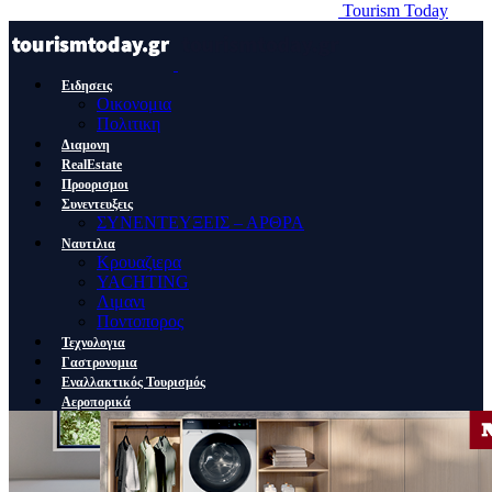
Tourism Today
Ειδησεις
Οικονομια
Πολιτικη
Διαμονη
RealEstate
Προορισμοι
Συνεντευξεις
ΣΥΝΕΝΤΕΥΞΕΙΣ – ΑΡΘΡΑ
Ναυτιλια
Κρουαζιερα
YACHTING
Λιμανι
Ποντοπορος
Τεχνολογια
Γαστρονομια
Εναλλακτικός Τουρισμός
Αεροπορικά