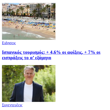
Ειδησεις
Ισπανικός τουρισμός: + 4,6% οι αφίξεις, + 7% οι
εισπράξεις το α’ εξάμηνο
Συνεντευξεις