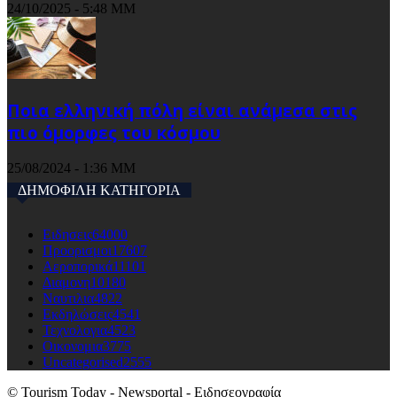
24/10/2025 - 5:48 ΜΜ
Ποια ελληνική πόλη είναι ανάμεσα στις
πιο όμορφες του κόσμου
25/08/2024 - 1:36 ΜΜ
ΔΗΜΟΦΙΛΗ ΚΑΤΗΓΟΡΙΑ
Ειδησεις
64000
Προορισμοι
17607
Αεροπορικά
11101
Διαμονη
10180
Ναυτιλια
4822
Εκδηλώσεις
4541
Τεχνολογια
4523
Οικονομια
3775
Uncategorised
2555
© Tourism Today - Newsportal - Ειδησεογραφία