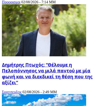
Προορισμοι
02/08/2026 - 7:14 ΜΜ
Δημήτρης Πτωχός: “Θέλουμε η
Πελοπόννησος να μιλά παντού με μία
φωνή και να διεκδικεί τη θέση που της
αξίζει”
Συνεντευξεις
02/08/2026 - 2:49 ΜΜ