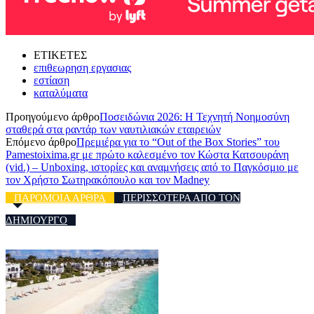
ΕΤΙΚΕΤΕΣ
επιθεωρηση εργασιας
εστίαση
καταλύματα
Προηγούμενο άρθρο
Ποσειδώνια 2026: Η Τεχνητή Νοημοσύνη
σταθερά στα ραντάρ των ναυτιλιακών εταιρειών
Επόμενο άρθρο
Πρεμιέρα για το “Out of the Box Stories” του
Pamestoixima.gr με πρώτο καλεσμένο τον Κώστα Κατσουράνη
(vid.) – Unboxing, ιστορίες και αναμνήσεις από το Παγκόσμιο με
τον Χρήστο Σωτηρακόπουλο και τον Madney
ΠΑΡΟΜΟΙΑ ΑΡΘΡΑ
ΠΕΡΙΣΣΟΤΕΡΑ ΑΠΟ ΤΟΝ
ΔΗΜΙΟΥΡΓΟ