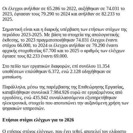
Οι έλεγχοι ανήλθαν σε 65.286 το 2022, αυξήθηκαν σε 74.031 το
2023, έφτασαν τους 79.290 το 2024 και ανήλθαν σε 82.233 το
2025.
Σημαντική είναι και η διαρκής υπέρβαση των ετήσιων στόχων της
περιόδου 2023-2025. Με βάση τα στοιχεία της απολογιστικής
έκθεσης, το 2023 πραγματοποιήθηκαν 74.031 έλεγχοι έναντι
στόχου 66.000, το 2024 οι έλεγχοι ανήλθαν σε 79.290 έναντι
αρχικής στοχοθεσίας 67.700 και το 2025 ο αριθμός των ελέγχων
έφτασε τους 82.233 έναντι 69.000.
Στο πεδίο των εργατικών διαφορών, επί συνόλου 11.354
υποθέσεων επιλύθηκαν 6.372, ενώ 2.128 οδηγήθηκαν σε
ματαίωση.
Παράλληλα, μέσω της παρέμβασης της Επιθεώρησης Εργασίας,
καταβλήθηκαν συνολικά 7.984.926 ευρώ σε εργαζομένους από
εργοδότες, ενώ 435.942 συναλλασσόμενοι εξυπηρετήθηκαν
ηλεκτρονικά, στοιχείο που αποτυπώνει την αυξανόμενη χρήση των
ψηφιακών υπηρεσιών.
Ετήσιοι στόχοι ελέγχων για το 2026
Ο ετήσιος στόχος ελέγχων, που έχει τεθεί, αποτελεί τον ελάχιστο