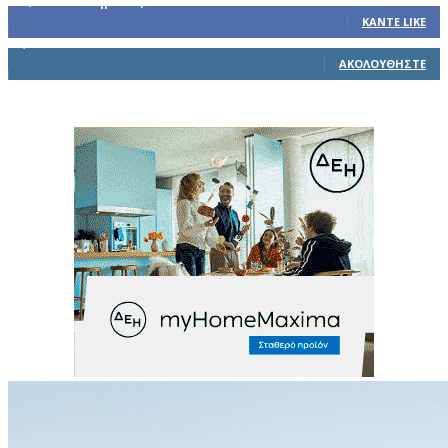
32,793
Υποστηρικτές
ΚΆΝΤΕ LIKE
1,914
Ακόλουθοι
ΑΚΟΛΟΥΘΉΣΤΕ