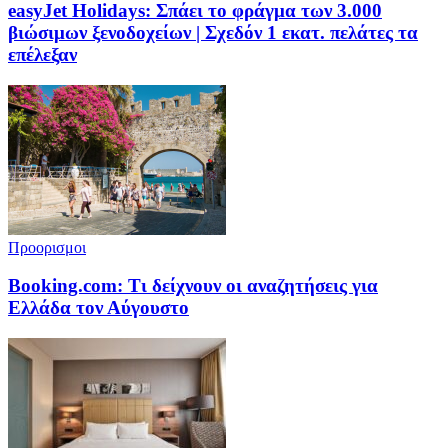
easyJet Holidays: Σπάει το φράγμα των 3.000
βιώσιμων ξενοδοχείων | Σχεδόν 1 εκατ. πελάτες τα
επέλεξαν
Προορισμοι
Booking.com: Τι δείχνουν οι αναζητήσεις για
Ελλάδα τον Αύγουστο