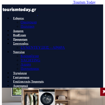
Tourism Today
Ειδησεις
Οικονομια
Πολιτικη
Διαμονη
RealEstate
Προορισμοι
Συνεντευξεις
ΣΥΝΕΝΤΕΥΞΕΙΣ – ΑΡΘΡΑ
Ναυτιλια
Κρουαζιερα
YACHTING
Λιμανι
Ποντοπορος
Τεχνολογια
Γαστρονομια
Εναλλακτικός Τουρισμός
Αεροπορικά