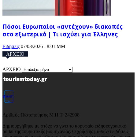
Πόσοι Ευρωπαίοι «αντέχουν» διακοπές
στο εξωτερικό | Τι ισχύει για Έλληνες
Ειδησεις
07/08/2026 - 8:01 ΜΜ
ΑΡΧΕΙΟ
ΑΡΧΕΙΟ
Αριθμός Πιστοποίησης Μ.Η.Τ. 242908
Δημιουργήθηκε με στόχο να γίνει το κορυφαίο ειδησεογραφικό
portal της τουριστικής βιομηχανίας. Ο χρήστης μαθαίνει ειδήσεις
και παρασκήνια στο χώρο του τουρισμού, των μεταφορών και του