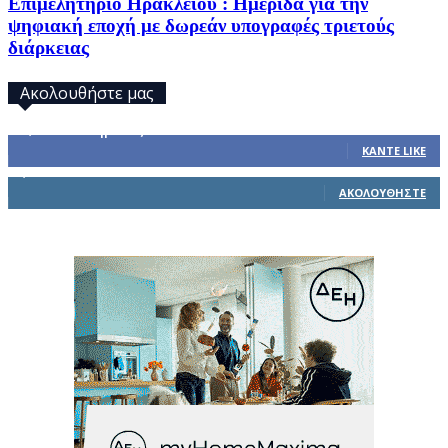
Επιμελητήριο Ηρακλείου : Ημερίδα για την
ψηφιακή εποχή με δωρεάν υπογραφές τριετούς
διάρκειας
Ακολουθήστε μας
32,793
Υποστηρικτές
ΚΆΝΤΕ LIKE
1,914
Ακόλουθοι
ΑΚΟΛΟΥΘΉΣΤΕ