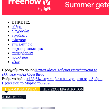
ΕΤΙΚΕΤΕΣ
αύξηση
διαγραφών
εγγράφων
ενίσχυση
επιμελητήριο
επιχειρηματικότητας
επιχειρήσεων
ηρακλείου
νέων
Προηγούμενο άρθρο
Πενταπλάσιοι Τούρκοι επισκέπτονται τα
ελληνικά νησιά λόγω βίζας
Επόμενο άρθρο
+133,6% στην επιβατική κίνηση στο αεροδρόμιο
Ηρακλείου το Μάρτιο του 2026
ΠΑΡΟΜΟΙΑ ΑΡΘΡΑ
ΠΕΡΙΣΣΟΤΕΡΑ ΑΠΟ ΤΟΝ
ΔΗΜΙΟΥΡΓΟ