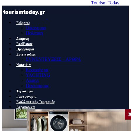
Tourism Today
Ειδησεις
Οικονομια
Πολιτικη
Διαμονη
RealEstate
Προορισμοι
Συνεντευξεις
ΣΥΝΕΝΤΕΥΞΕΙΣ – ΑΡΘΡΑ
Ναυτιλια
Κρουαζιερα
YACHTING
Λιμανι
Ποντοπορος
Τεχνολογια
Γαστρονομια
Εναλλακτικός Τουρισμός
Αεροπορικά