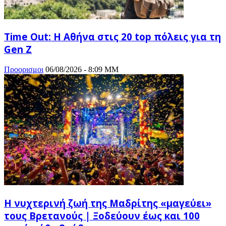
Time Out: Η Αθήνα στις 20 top πόλεις για τη
Gen Z
Προορισμοι
06/08/2026 - 8:09 ΜΜ
Η νυχτερινή ζωή της Μαδρίτης «μαγεύει»
τους Βρετανούς | Ξοδεύουν έως και 100