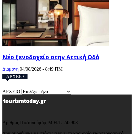
Νέο ξενοδοχείο στην Αττική Οδό
Διαμονη
04/08/2026 - 8:49 ΠΜ
ΑΡΧΕΙΟ
ΑΡΧΕΙΟ
Αριθμός Πιστοποίησης Μ.Η.Τ. 242908
Δημιουργήθηκε με στόχο να γίνει το κορυφαίο ειδησεογραφικό