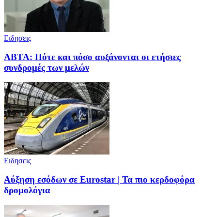
Ειδησεις
ABTA: Πότε και πόσο αυξάνονται οι ετήσιες
συνδρομές των μελών
Ειδησεις
Αύξηση εσόδων σε Eurostar | Τα πιο κερδοφόρα
δρομολόγια