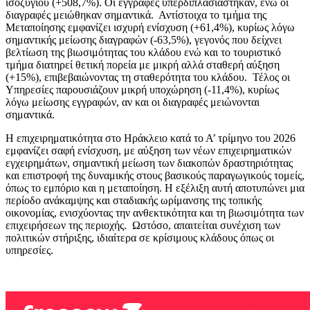
ισοζυγίου (+508,7%). Οι εγγραφές υπερδιπλασιάστηκαν, ενώ οι
διαγραφές μειώθηκαν σημαντικά. Αντίστοιχα το τμήμα της
Μεταποίησης εμφανίζει ισχυρή ενίσχυση (+61,4%), κυρίως λόγω
σημαντικής μείωσης διαγραφών (-63,5%), γεγονός που δείχνει
βελτίωση της βιωσιμότητας του κλάδου ενώ και το τουριστικό
τμήμα διατηρεί θετική πορεία με μικρή αλλά σταθερή αύξηση
(+15%), επιβεβαιώνοντας τη σταθερότητα του κλάδου. Τέλος οι
Υπηρεσίες παρουσιάζουν μικρή υποχώρηση (-11,4%), κυρίως
λόγω μείωσης εγγραφών, αν και οι διαγραφές μειώνονται
σημαντικά.
Η επιχειρηματικότητα στο Ηράκλειο κατά το Α’ τρίμηνο του 2026
εμφανίζει σαφή ενίσχυση, με αύξηση των νέων επιχειρηματικών
εγχειρημάτων, σημαντική μείωση των διακοπών δραστηριότητας
και επιστροφή της δυναμικής στους βασικούς παραγωγικούς τομείς,
όπως το εμπόριο και η μεταποίηση. Η εξέλιξη αυτή αποτυπώνει μια
περίοδο ανάκαμψης και σταδιακής ωρίμανσης της τοπικής
οικονομίας, ενισχύοντας την ανθεκτικότητα και τη βιωσιμότητα των
επιχειρήσεων της περιοχής. Ωστόσο, απαιτείται συνέχιση των
πολιτικών στήριξης, ιδιαίτερα σε κρίσιμους κλάδους όπως οι
υπηρεσίες.