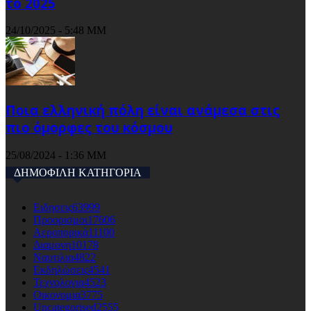
το 2025
24/10/2025 - 5:48 ΜΜ
Ποια ελληνική πόλη είναι ανάμεσα στις
πιο όμορφες του κόσμου
25/08/2024 - 1:36 ΜΜ
ΔΗΜΟΦΙΛΗ ΚΑΤΗΓΟΡΙΑ
Ειδησεις
63999
Προορισμοι
17606
Αεροπορικά
11100
Διαμονη
10178
Ναυτιλια
4822
Εκδηλώσεις
4541
Τεχνολογια
4523
Οικονομια
3775
Uncategorised
2555