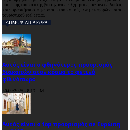
portal της τουριστικής βιομηχανίας. Ο χρήστης μαθαίνει ειδήσεις
και παρασκήνια στο χώρο του τουρισμού, των μεταφορών και του
τουριστικού real estate.
ΔΗΜΟΦΙΛΗ ΑΡΘΡΑ
Αυτός είναι ο φθηνότερος προορισμός
διακοπών στον κόσμο το φετινό
φθινόπωρο
30/09/2025 - 8:19 ΠΜ
Αυτός είναι ο top προορισμός σε Ευρώπη