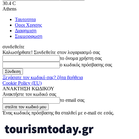
30.4
C
Athens
Ταυτοτητα
Οροι Χρησης
Διαφημιση
Συμμορφωση
συνδεθείτε
Καλωσήρθατε! Συνδεθείτε στον λογαριασμό σας
το όνομα χρήστη σας
ο κωδικός πρόσβασης σας
Ξεχάσατε τον κωδικό σας? ζήτα βοήθεια
Cookie Policy (EU)
ΑΝΑΚΤΗΣΗ ΚΩΔΙΚΟΥ
Ανακτήστε τον κωδικό σας
το email σας
Ένας κωδικός πρόσβασης θα σταλθεί με e-mail σε εσάς.