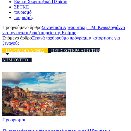
Ειδικό Χωροταξικό Πλαίσιο
ΣΕΤΚΕ
τουρισμό
τουρισμός
Προηγούμενο άρθρο
Συνάντηση Αρναουτάκη – Μ. Κεφαλογιάννη
για την αναπτυξιακή πορεία της Κρήτης
Επόμενο άρθρο
Ξεκινά ταχύρρυθμο πρόγραμμα κατάρτισης για
ξεναγούς
ΠΑΡΟΜΟΙΑ ΑΡΘΡΑ
ΠΕΡΙΣΣΟΤΕΡΑ ΑΠΟ ΤΟΝ
ΔΗΜΙΟΥΡΓΟ
Προορισμοι