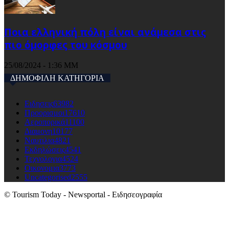
Ποια ελληνική πόλη είναι ανάμεσα στις
πιο όμορφες του κόσμου
25/08/2024 - 1:36 ΜΜ
ΔΗΜΟΦΙΛΗ ΚΑΤΗΓΟΡΙΑ
Ειδησεις
63982
Προορισμοι
17610
Αεροπορικά
11100
Διαμονη
10177
Ναυτιλια
4821
Εκδηλώσεις
4541
Τεχνολογια
4524
Οικονομια
3773
Uncategorised
2555
© Tourism Today - Newsportal - Ειδησεογραφία