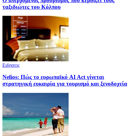
Ο ανερχόμενος προορισμός που κερδίζει τους
ταξιδιώτες του Κόλπου
Ειδησεις
Nelios: Πώς το ευρωπαϊκό AI Act γίνεται
στρατηγική ευκαιρία για τουρισμό και ξενοδοχεία