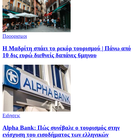
Προορισμοι
Η Μαδρίτη σπάει το ρεκόρ τουρισμού | Πάνω από
10 δις ευρώ διεθνείς δαπάνες 6μηνου
Ειδησεις
Alpha Bank: Πώς συνέβαλε ο τουρισμός στην
ενίσχυση του εισοδήματος των ελληνικών