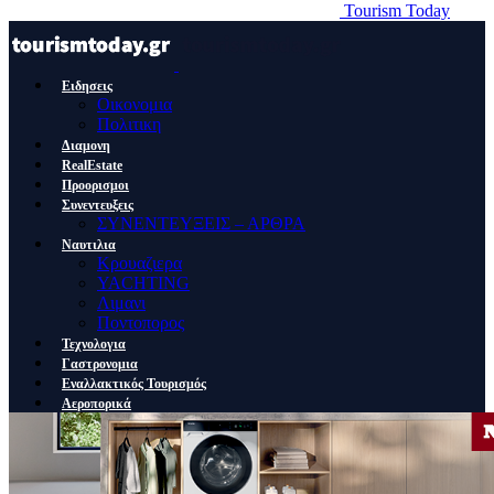
Tourism Today
Ειδησεις
Οικονομια
Πολιτικη
Διαμονη
RealEstate
Προορισμοι
Συνεντευξεις
ΣΥΝΕΝΤΕΥΞΕΙΣ – ΑΡΘΡΑ
Ναυτιλια
Κρουαζιερα
YACHTING
Λιμανι
Ποντοπορος
Τεχνολογια
Γαστρονομια
Εναλλακτικός Τουρισμός
Αεροπορικά