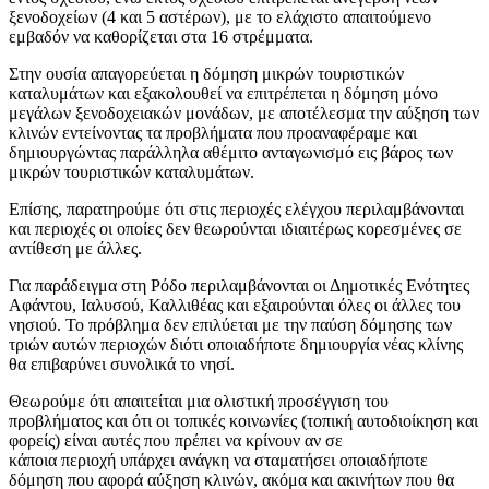
ξενοδοχείων (4 και 5 αστέρων), με το ελάχιστο απαιτούμενο
εμβαδόν να καθορίζεται στα 16 στρέμματα.
Στην ουσία απαγορεύεται η δόμηση μικρών τουριστικών
καταλυμάτων και εξακολουθεί να επιτρέπεται η δόμηση μόνο
μεγάλων ξενοδοχειακών μονάδων, με αποτέλεσμα την αύξηση των
κλινών εντείνοντας τα προβλήματα που προαναφέραμε και
δημιουργώντας παράλληλα αθέμιτο ανταγωνισμό εις βάρος των
μικρών τουριστικών καταλυμάτων.
Επίσης, παρατηρούμε ότι στις περιοχές ελέγχου περιλαμβάνονται
και περιοχές οι οποίες δεν θεωρούνται ιδιαιτέρως κορεσμένες σε
αντίθεση με άλλες.
Για παράδειγμα στη Ρόδο περιλαμβάνονται οι Δημοτικές Ενότητες
Αφάντου, Ιαλυσού, Καλλιθέας και εξαιρούνται όλες οι άλλες του
νησιού. Το πρόβλημα δεν επιλύεται με την παύση δόμησης των
τριών αυτών περιοχών διότι οποιαδήποτε δημιουργία νέας κλίνης
θα επιβαρύνει συνολικά το νησί.
Θεωρούμε ότι απαιτείται μια ολιστική προσέγγιση του
προβλήματος και ότι οι τοπικές κοινωνίες (τοπική αυτοδιοίκηση και
φορείς) είναι αυτές που πρέπει να κρίνουν αν σε
κάποια περιοχή υπάρχει ανάγκη να σταματήσει οποιαδήποτε
δόμηση που αφορά αύξηση κλινών, ακόμα και ακινήτων που θα