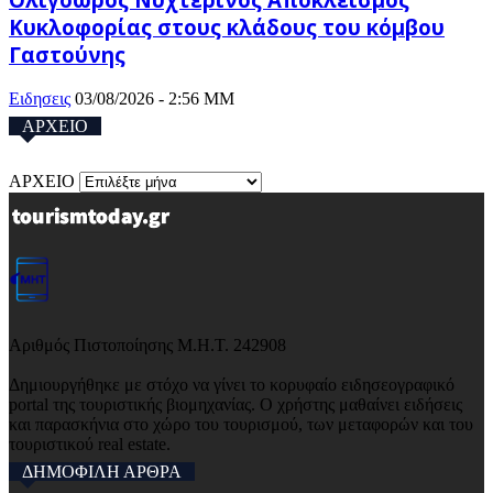
Κυκλοφορίας στους κλάδους του κόμβου
Γαστούνης
Ειδησεις
03/08/2026 - 2:56 ΜΜ
ΑΡΧΕΙΟ
ΑΡΧΕΙΟ
Αριθμός Πιστοποίησης Μ.Η.Τ. 242908
Δημιουργήθηκε με στόχο να γίνει το κορυφαίο ειδησεογραφικό
portal της τουριστικής βιομηχανίας. Ο χρήστης μαθαίνει ειδήσεις
και παρασκήνια στο χώρο του τουρισμού, των μεταφορών και του
τουριστικού real estate.
ΔΗΜΟΦΙΛΗ ΑΡΘΡΑ