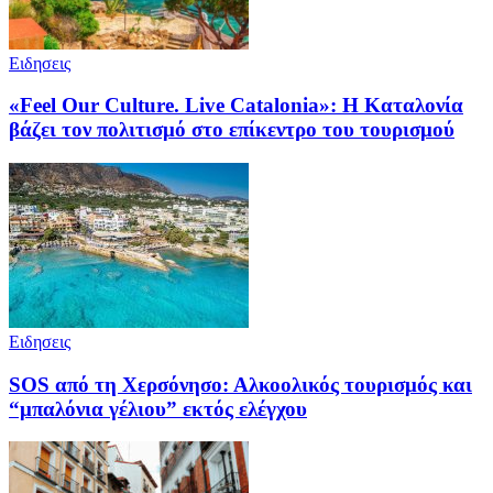
Ειδησεις
«Feel Our Culture. Live Catalonia»: Η Καταλονία
βάζει τον πολιτισμό στο επίκεντρο του τουρισμού
Ειδησεις
SOS από τη Χερσόνησο: Αλκοολικός τουρισμός και
“μπαλόνια γέλιου” εκτός ελέγχου