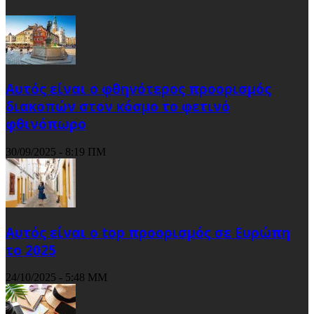
Αυτός είναι ο φθηνότερος προορισμός
διακοπών στον κόσμο το φετινό
φθινόπωρο
30/09/2025 - 8:19 ΠΜ
Αυτός είναι ο top προορισμός σε Ευρώπη
το 2025
24/10/2025 - 5:48 ΜΜ