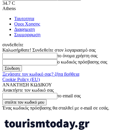
34.7
C
Athens
Ταυτοτητα
Οροι Χρησης
Διαφημιση
Συμμορφωση
συνδεθείτε
Καλωσήρθατε! Συνδεθείτε στον λογαριασμό σας
το όνομα χρήστη σας
ο κωδικός πρόσβασης σας
Ξεχάσατε τον κωδικό σας? ζήτα βοήθεια
Cookie Policy (EU)
ΑΝΑΚΤΗΣΗ ΚΩΔΙΚΟΥ
Ανακτήστε τον κωδικό σας
το email σας
Ένας κωδικός πρόσβασης θα σταλθεί με e-mail σε εσάς.