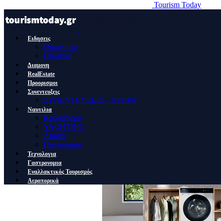
Tourism Today
Ειδησεις
Οικονομια
Πολιτικη
Διαμονη
RealEstate
Προορισμοι
Συνεντευξεις
ΣΥΝΕΝΤΕΥΞΕΙΣ – ΑΡΘΡΑ
Ναυτιλια
Κρουαζιερα
YACHTING
Λιμανι
Ποντοπορος
Τεχνολογια
Γαστρονομια
Εναλλακτικός Τουρισμός
Αεροπορικά