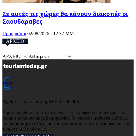
Σε αυτές τις χώρες θα κάνουν διακοπές οι
Σαουδάραβες
Προορισμοι
02/08/2026 - 12:37 ΜΜ
ΑΡΧΕΙΟ
ΑΡΧΕΙΟ
Αριθμός Πιστοποίησης Μ.Η.Τ. 242908
Δημιουργήθηκε με στόχο να γίνει το κορυφαίο ειδησεογραφικό
portal της τουριστικής βιομηχανίας. Ο χρήστης μαθαίνει ειδήσεις
και παρασκήνια στο χώρο του τουρισμού, των μεταφορών και του
τουριστικού real estate.