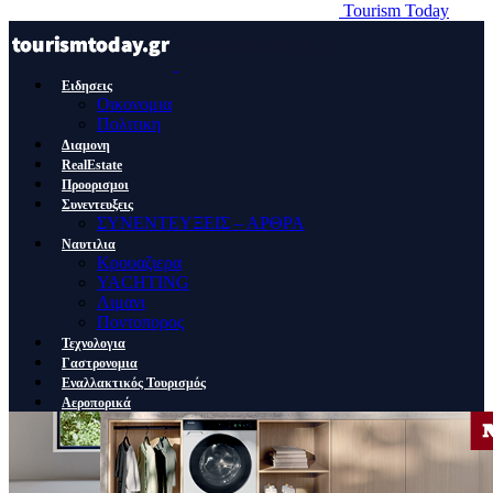
Tourism Today
Ειδησεις
Οικονομια
Πολιτικη
Διαμονη
RealEstate
Προορισμοι
Συνεντευξεις
ΣΥΝΕΝΤΕΥΞΕΙΣ – ΑΡΘΡΑ
Ναυτιλια
Κρουαζιερα
YACHTING
Λιμανι
Ποντοπορος
Τεχνολογια
Γαστρονομια
Εναλλακτικός Τουρισμός
Αεροπορικά