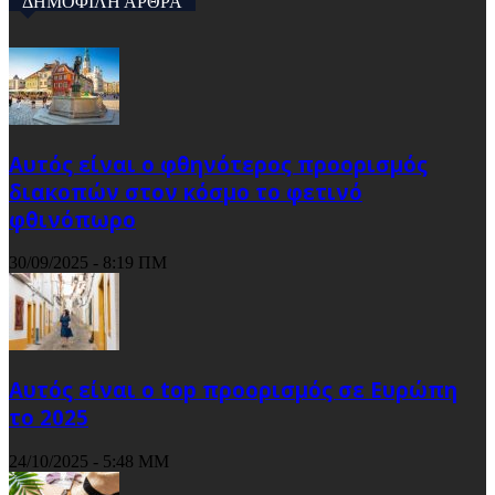
ΔΗΜΟΦΙΛΗ ΑΡΘΡΑ
Αυτός είναι ο φθηνότερος προορισμός
διακοπών στον κόσμο το φετινό
φθινόπωρο
30/09/2025 - 8:19 ΠΜ
Αυτός είναι ο top προορισμός σε Ευρώπη
το 2025
24/10/2025 - 5:48 ΜΜ