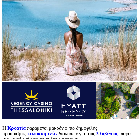
Η
Κροατία
παραμένει μακράν ο πιο δημοφιλής
προορισμός
καλοκαιρινών
διακοπών για τους
Σλοβένους
, παρά