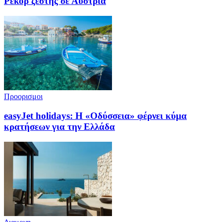
Ρεκόρ ζέστης σε Αυστρία
Προορισμοι
easyJet holidays: Η «Οδύσσεια» φέρνει κύμα
κρατήσεων για την Ελλάδα