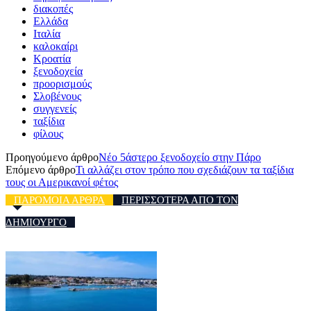
διακοπές
Ελλάδα
Ιταλία
καλοκαίρι
Κροατία
ξενοδοχεία
προορισμούς
Σλοβένους
συγγενείς
ταξίδια
φίλους
Προηγούμενο άρθρο
Νέο 5άστερο ξενοδοχείο στην Πάρο
Επόμενο άρθρο
Τι αλλάζει στον τρόπο που σχεδιάζουν τα ταξίδια
τους οι Αμερικανοί φέτος
ΠΑΡΟΜΟΙΑ ΑΡΘΡΑ
ΠΕΡΙΣΣΟΤΕΡΑ ΑΠΟ ΤΟΝ
ΔΗΜΙΟΥΡΓΟ