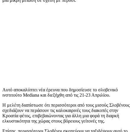
μια μικρή μείωση σε σχέση με πέρυσι.
Αυτό αποκαλύπτει νέα έρευνα που δημοσίευσε το σλοβενικό
ινστιτούτο Mediana και διεξήχθη από τις 21-23 Απριλίου.
Η μελέτη διαπίστωσε ότι περισσότεροι από τους μισούς Σλοβένους
σχεδιάζουν να περάσουν τις καλοκαιρινές τους διακοπές στην
Κροατία φέτος, επιβεβαιώνοντας για άλλη μια φορά τη διαρκή
ελκυστικότητα της χώρας στους βόρειους γείτονές της.
Επίσης, περισσότεροι Σλοβένοι σκοπεύουν να ταξιδέψουν αυτό το