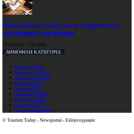
Ποια ελληνική πόλη είναι ανάμεσα στις
πιο όμορφες του κόσμου
25/08/2024 - 1:36 ΜΜ
ΔΗΜΟΦΙΛΗ ΚΑΤΗΓΟΡΙΑ
Ειδησεις
63984
Προορισμοι
17610
Αεροπορικά
11102
Διαμονη
10177
Ναυτιλια
4822
Εκδηλώσεις
4541
Τεχνολογια
4524
Οικονομια
3773
Uncategorised
2555
© Tourism Today - Newsportal - Ειδησεογραφία