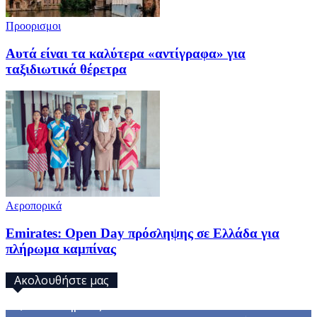
Προορισμοι
Αυτά είναι τα καλύτερα «αντίγραφα» για
ταξιδιωτικά θέρετρα
Αεροπορικά
Emirates: Open Day πρόσληψης σε Ελλάδα για
πλήρωμα καμπίνας
Ακολουθήστε μας
32,793
Υποστηρικτές