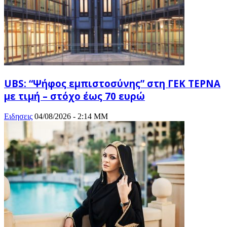
UBS: “Ψήφος εμπιστοσύνης” στη ΓΕΚ ΤΕΡΝΑ
με τιμή – στόχο έως 70 ευρώ
Ειδησεις
04/08/2026 - 2:14 ΜΜ