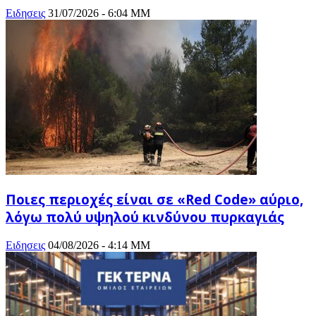
Ειδησεις
31/07/2026 - 6:04 ΜΜ
Ποιες περιοχές είναι σε «Red Code» αύριο,
λόγω πολύ υψηλού κινδύνου πυρκαγιάς
Ειδησεις
04/08/2026 - 4:14 ΜΜ