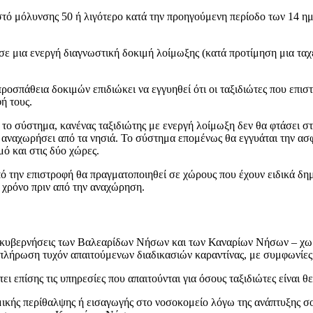
 μόλυνσης 50 ή λιγότερο κατά την προηγούμενη περίοδο των 14 ημε
σε μια ενεργή διαγνωστική δοκιμή λοίμωξης (κατά προτίμηση μια ταχ
ροσπάθεια δοκιμών επιδιώκει να εγγυηθεί ότι οι ταξιδιώτες που επισ
ή τους.
το σύστημα, κανένας ταξιδιώτης με ενεργή λοίμωξη δεν θα φτάσει σ
 αναχωρήσει από τα νησιά. Το σύστημα επομένως θα εγγυάται την ασφά
ό και στις δύο χώρες.
ό την επιστροφή θα πραγματοποιηθεί σε χώρους που έχουν ειδικά δημ
 χρόνο πριν από την αναχώρηση.
 κυβερνήσεις των Βαλεαρίδων Νήσων και των Καναρίων Νήσων – χωρίς
κπλήρωση τυχόν απαιτούμενων διαδικασιών καραντίνας, με συμφωνίες 
ι επίσης τις υπηρεσίες που απαιτούνται για όσους ταξιδιώτες είναι θε
μικής περίθαλψης ή εισαγωγής στο νοσοκομείο λόγω της ανάπτυξης 