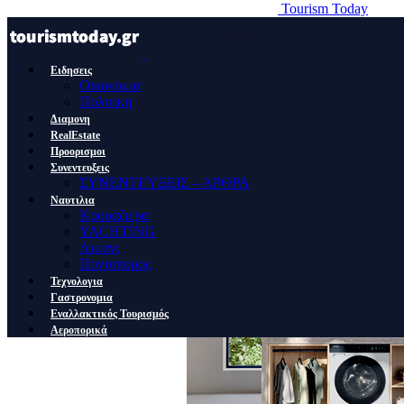
Tourism Today
Ειδησεις
Οικονομια
Πολιτικη
Διαμονη
RealEstate
Προορισμοι
Συνεντευξεις
ΣΥΝΕΝΤΕΥΞΕΙΣ – ΑΡΘΡΑ
Ναυτιλια
Κρουαζιερα
YACHTING
Λιμανι
Ποντοπορος
Τεχνολογια
Γαστρονομια
Εναλλακτικός Τουρισμός
Αεροπορικά