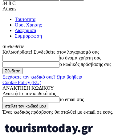
34.8
C
Athens
Ταυτοτητα
Οροι Χρησης
Διαφημιση
Συμμορφωση
συνδεθείτε
Καλωσήρθατε! Συνδεθείτε στον λογαριασμό σας
το όνομα χρήστη σας
ο κωδικός πρόσβασης σας
Ξεχάσατε τον κωδικό σας? ζήτα βοήθεια
Cookie Policy (EU)
ΑΝΑΚΤΗΣΗ ΚΩΔΙΚΟΥ
Ανακτήστε τον κωδικό σας
το email σας
Ένας κωδικός πρόσβασης θα σταλθεί με e-mail σε εσάς.