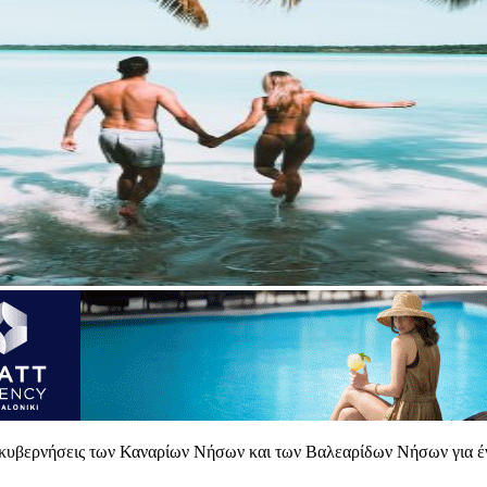
 κυβερνήσεις των Καναρίων Νήσων και των Βαλεαρίδων Νήσων για έν