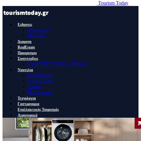
Tourism Today
Ειδησεις
Οικονομια
Πολιτικη
Διαμονη
RealEstate
Προορισμοι
Συνεντευξεις
ΣΥΝΕΝΤΕΥΞΕΙΣ – ΑΡΘΡΑ
Ναυτιλια
Κρουαζιερα
YACHTING
Λιμανι
Ποντοπορος
Τεχνολογια
Γαστρονομια
Εναλλακτικός Τουρισμός
Αεροπορικά