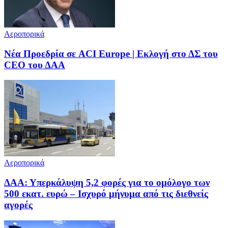
Αεροπορικά
Νέα Προεδρία σε ACI Europe | Εκλογή στο ΔΣ του
CEO του ΔΑΑ
Αεροπορικά
ΔΑΑ: Υπερκάλυψη 5,2 φορές για το ομόλογο των
500 εκατ. ευρώ – Ισχυρό μήνυμα από τις διεθνείς
αγορές