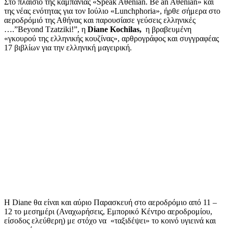
Στο πλαίσιο της καμπάνιας «Speak Aθenian. Be an Aθenian» και
της νέας ενότητας για τον Ιούλιο «Lunchphoria», ήρθε σήμερα στο
αεροδρόμιό της Αθήνας και παρουσίασε γεύσεις ελληνικές
….”Beyond Tzatziki!”, η
Diane
Kochilas
,
η βραβευμένη
«γκουρού της ελληνικής κουζίνας», αρθρογράφος και συγγραφέας
17 βιβλίων για την ελληνική μαγειρική.
Η Diane θα είναι και αύριο Παρασκευή στο αεροδρόμιο από 11 –
12 το μεσημέρι (Αναχωρήσεις, Εμπορικό Κέντρο αεροδρομίου,
είσοδος ελεύθερη) με στόχο να «ταξιδέψει» το κοινό υγιεινά και