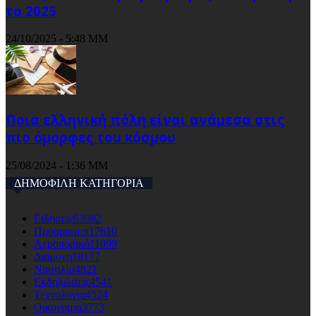
το 2025
24/10/2025 - 5:48 ΜΜ
Ποια ελληνική πόλη είναι ανάμεσα στις
πιο όμορφες του κόσμου
25/08/2024 - 1:36 ΜΜ
ΔΗΜΟΦΙΛΗ ΚΑΤΗΓΟΡΙΑ
Ειδησεις
63982
Προορισμοι
17610
Αεροπορικά
11099
Διαμονη
10177
Ναυτιλια
4821
Εκδηλώσεις
4541
Τεχνολογια
4524
Οικονομια
3773