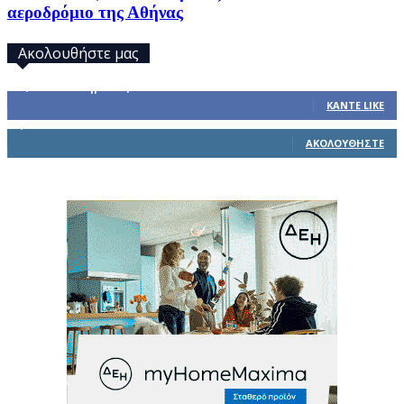
αεροδρόμιο της Αθήνας
Ακολουθήστε μας
32,793
Υποστηρικτές
ΚΆΝΤΕ LIKE
1,914
Ακόλουθοι
ΑΚΟΛΟΥΘΉΣΤΕ