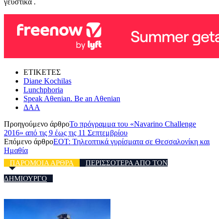
γευστικά .
ΕΤΙΚΕΤΕΣ
Diane Kochilas
Lunchphoria
Speak Aθenian. Be an Aθenian
ΔΑΑ
Προηγούμενο άρθρο
Το πρόγραμμα του «Navarino Challenge
2016» από τις 9 έως τις 11 Σεπτεμβρίου
Επόμενο άρθρο
EOT: Τηλεοπτικά γυρίσματα σε Θεσσαλονίκη και
Ημαθία
ΠΑΡΟΜΟΙΑ ΑΡΘΡΑ
ΠΕΡΙΣΣΟΤΕΡΑ ΑΠΟ ΤΟΝ
ΔΗΜΙΟΥΡΓΟ