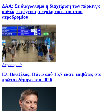
ΔΑΑ: Σε διαγωνισμό η διαχείριση των πάρκινγκ
καθώς «τρέχει» η μεγάλη επέκταση του
αεροδρομίου
Αεροπορικά
Ελ. Βενιζέλος: Πάνω από 15,7 εκατ. επιβάτες στο
πρώτο εξάμηνο του 2026