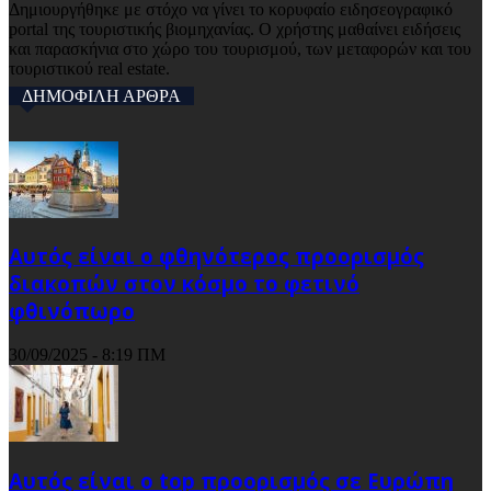
Δημιουργήθηκε με στόχο να γίνει το κορυφαίο ειδησεογραφικό
portal της τουριστικής βιομηχανίας. Ο χρήστης μαθαίνει ειδήσεις
και παρασκήνια στο χώρο του τουρισμού, των μεταφορών και του
τουριστικού real estate.
ΔΗΜΟΦΙΛΗ ΑΡΘΡΑ
Αυτός είναι ο φθηνότερος προορισμός
διακοπών στον κόσμο το φετινό
φθινόπωρο
30/09/2025 - 8:19 ΠΜ
Αυτός είναι ο top προορισμός σε Ευρώπη