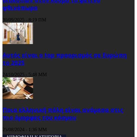
φθινόπωρο
30/09/2025 - 8:19 ΠΜ
Αυτός είναι ο top προορισμός σε Ευρώπη
το 2025
24/10/2025 - 5:48 ΜΜ
Ποια ελληνική πόλη είναι ανάμεσα στις
πιο όμορφες του κόσμου
25/08/2024 - 1:36 ΜΜ