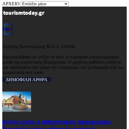
ΑΡΧΕΙΟ
Αριθμός Πιστοποίησης Μ.Η.Τ. 242908
Δημιουργήθηκε με στόχο να γίνει το κορυφαίο ειδησεογραφικό
portal της τουριστικής βιομηχανίας. Ο χρήστης μαθαίνει ειδήσεις
και παρασκήνια στο χώρο του τουρισμού, των μεταφορών και του
τουριστικού real estate.
ΔΗΜΟΦΙΛΗ ΑΡΘΡΑ
Αυτός είναι ο φθηνότερος προορισμός
διακοπών στον κόσμο το φετινό