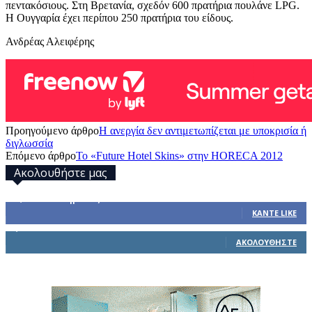
πεντακόσιους. Στη Βρετανία, σχεδόν 600 πρατήρια πουλάνε LPG.
Η Ουγγαρία έχει περίπου 250 πρατήρια του είδους.
Ανδρέας Αλειφέρης
Προηγούμενο άρθρο
Η ανεργία δεν αντιμετωπίζεται με υποκρισία ή
διγλωσσία
Επόμενο άρθρο
Το «Future Hotel Skins» στην HORECA 2012
Ακολουθήστε μας
32,793
Υποστηρικτές
ΚΆΝΤΕ LIKE
1,914
Ακόλουθοι
ΑΚΟΛΟΥΘΉΣΤΕ