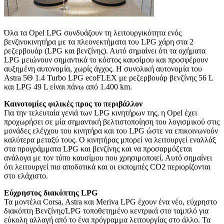
Όλα τα Opel LPG συνδυάζουν τη λειτουργικότητα ενός
βενζινοκινητήρα με τα πλεονεκτήματα του LPG χάρη στα 2
ρεζερβουάρ (LPG και βενζίνης). Αυτό σημαίνει ότι τα οχήματα
LPG μειώνουν σημαντικά το κόστος καυσίμου και προσφέρουν
αυξημένη αυτονομία, χωρίς άγχος. Η συνολική αυτονομία του
Astra 5Θ 1.4 Turbo LPG ecoFLEX με ρεζερβουάρ βενζίνης 56 L
και LPG 49 L είναι πάνω από 1.400 km.
Καινοτομίες φιλικές προς το περιβάλλον
Για την τελευταία γενιά των LPG κινητήρων της, η Opel έχει
προχωρήσει σε μία σημαντική βελτιστοποίηση του λογισμικού στις
μονάδες ελέγχου του κινητήρα και του LPG ώστε να επικοινωνούν
καλύτερα μεταξύ τους. Ο κινητήρας μπορεί να λειτουργεί εναλλάξ
στα προγράμματα LPG και βενζίνης και να προσαρμόζεται
ανάλογα με τον τύπο καυσίμου που χρησιμοποιεί. Αυτό σημαίνει
ότι λειτουργεί πιο αποδοτικά και οι εκπομπές CO2 περιορίζονται
στο ελάχιστο.
Εύχρηστος διακόπτης LPG
Τα μοντέλα Corsa, Astra και Meriva LPG έχουν ένα νέο, εύχρηστο
διακόπτη Βενζίνης/LPG τοποθετημένο κεντρικά στο ταμπλό για
εύκολη αλλαγή από το ένα πρόγραμμα λειτουργίας στο άλλο. Τα