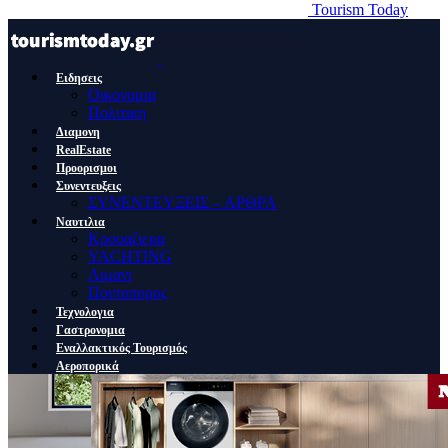
Tourism Today
Ειδησεις
Οικονομια
Πολιτικη
Διαμονη
RealEstate
Προορισμοι
Συνεντευξεις
ΣΥΝΕΝΤΕΥΞΕΙΣ – ΑΡΘΡΑ
Ναυτιλια
Κρουαζιερα
YACHTING
Λιμανι
Ποντοπορος
Τεχνολογια
Γαστρονομια
Εναλλακτικός Τουρισμός
Αεροπορικά