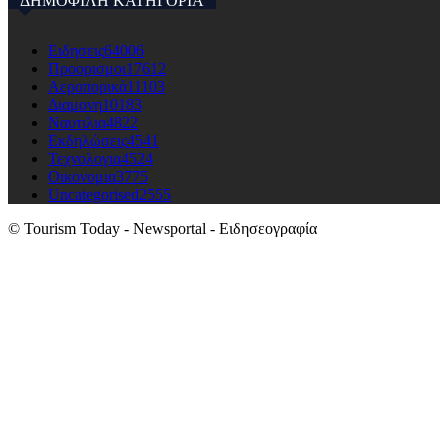
ΔΗΜΟΦΙΛΗ ΚΑΤΗΓΟΡΙΑ
Ειδησεις
64006
Προορισμοι
17612
Αεροπορικά
11103
Διαμονη
10183
Ναυτιλια
4822
Εκδηλώσεις
4541
Τεχνολογια
4524
Οικονομια
3775
Uncategorised
2555
© Tourism Today - Newsportal - Ειδησεογραφία