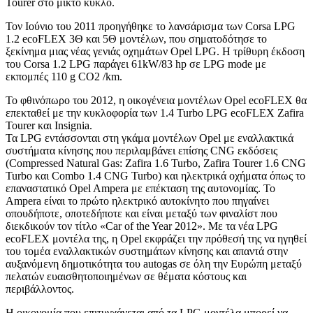
Tourer στο μικτό κύκλο.
Τον Ιούνιο του 2011 προηγήθηκε το λανσάρισμα των Corsa LPG
1.2 ecoFLEX 3Θ και 5Θ μοντέλων, που σηματοδότησε το
ξεκίνημα μιας νέας γενιάς οχημάτων Opel LPG. Η τρίθυρη έκδοση
του Corsa 1.2 LPG παράγει 61kW/83 hp σε LPG mode με
εκπομπές 110 g CO2 /km.
Το φθινόπωρο του 2012, η οικογένεια μοντέλων Opel ecoFLEX θα
επεκταθεί με την κυκλοφορία των 1.4 Turbo LPG ecoFLEX Zafira
Tourer και Insignia.
Τα LPG εντάσσονται στη γκάμα μοντέλων Opel με εναλλακτικά
συστήματα κίνησης που περιλαμβάνει επίσης CNG εκδόσεις
(Compressed Natural Gas: Zafira 1.6 Turbo, Zafira Tourer 1.6 CNG
Turbo και Combo 1.4 CNG Turbo) και ηλεκτρικά οχήματα όπως το
επαναστατικό Opel Ampera με επέκταση της αυτονομίας. Το
Ampera είναι το πρώτο ηλεκτρικό αυτοκίνητο που πηγαίνει
οπουδήποτε, οποτεδήποτε και είναι μεταξύ των φιναλίστ που
διεκδικούν τον τίτλο «Car of the Year 2012». Με τα νέα LPG
ecoFLEX μοντέλα της, η Opel εκφράζει την πρόθεσή της να ηγηθεί
του τομέα εναλλακτικών συστημάτων κίνησης και απαντά στην
αυξανόμενη δημοτικότητα του autogas σε όλη την Ευρώπη μεταξύ
πελατών ευαισθητοποιημένων σε θέματα κόστους και
περιβάλλοντος.
Η οικονομία που επιτυγχάνεται από τα LPG μοντέλα μπορεί να