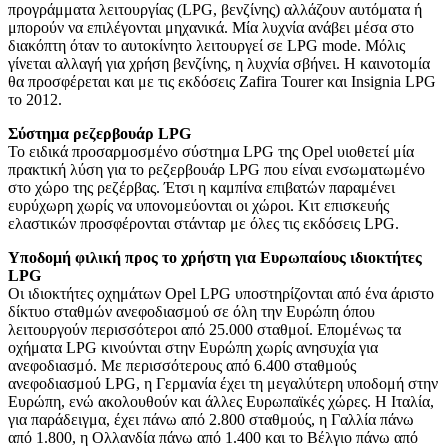
προγράμματα λειτουργίας (LPG, βενζίνης) αλλάζουν αυτόματα ή
μπορούν να επιλέγονται μηχανικά. Μία λυχνία ανάβει μέσα στο
διακόπτη όταν το αυτοκίνητο λειτουργεί σε LPG mode. Μόλις
γίνεται αλλαγή για χρήση βενζίνης, η λυχνία σβήνει. Η καινοτομία
θα προσφέρεται και με τις εκδόσεις Zafira Tourer και Insignia LPG
το 2012.
Σύστημα ρεζερβουάρ LPG
Το ειδικά προσαρμοσμένο σύστημα LPG της Opel υιοθετεί μία
πρακτική λύση για το ρεζερβουάρ LPG που είναι ενσωματωμένο
στο χώρο της ρεζέρβας. Έτσι η καμπίνα επιβατών παραμένει
ευρύχωρη χωρίς να υπονομεύονται οι χώροι. Κιτ επισκευής
ελαστικών προσφέρονται στάνταρ με όλες τις εκδόσεις LPG.
Υποδομή φιλική προς το χρήστη για Ευρωπαίους ιδιοκτήτες
LPG
Οι ιδιοκτήτες οχημάτων Opel LPG υποστηρίζονται από ένα άριστο
δίκτυο σταθμών ανεφοδιασμού σε όλη την Ευρώπη όπου
λειτουργούν περισσότεροι από 25.000 σταθμοί. Επομένως τα
οχήματα LPG κινούνται στην Ευρώπη χωρίς ανησυχία για
ανεφοδιασμό. Με περισσότερους από 6.400 σταθμούς
ανεφοδιασμού LPG, η Γερμανία έχει τη μεγαλύτερη υποδομή στην
Ευρώπη, ενώ ακολουθούν και άλλες Ευρωπαϊκές χώρες. Η Ιταλία,
για παράδειγμα, έχει πάνω από 2.800 σταθμούς, η Γαλλία πάνω
από 1.800, η Ολλανδία πάνω από 1.400 και το Βέλγιο πάνω από