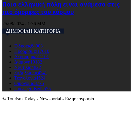
Ποια ελληνική πόλη είναι ανάμεσα στις
πιο όμορφες του κόσμου
25/08/2024 - 1:36 ΜΜ
ΔΗΜΟΦΙΛΗ ΚΑΤΗΓΟΡΙΑ
Ειδησεις
64003
Προορισμοι
17610
Αεροπορικά
11101
Διαμονη
10182
Ναυτιλια
4822
Εκδηλώσεις
4541
Τεχνολογια
4524
Οικονομια
3775
Uncategorised
2555
© Tourism Today - Newsportal - Ειδησεογραφία