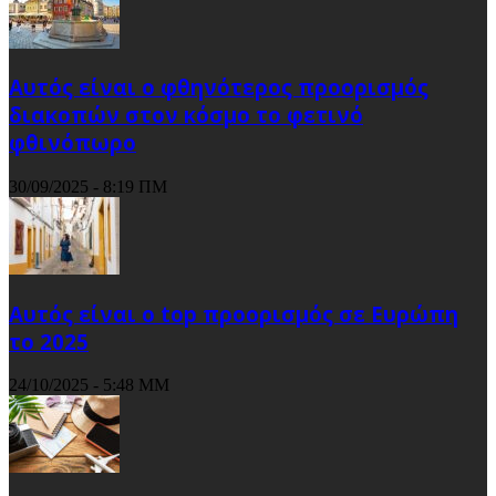
Αυτός είναι ο φθηνότερος προορισμός
διακοπών στον κόσμο το φετινό
φθινόπωρο
30/09/2025 - 8:19 ΠΜ
Αυτός είναι ο top προορισμός σε Ευρώπη
το 2025
24/10/2025 - 5:48 ΜΜ