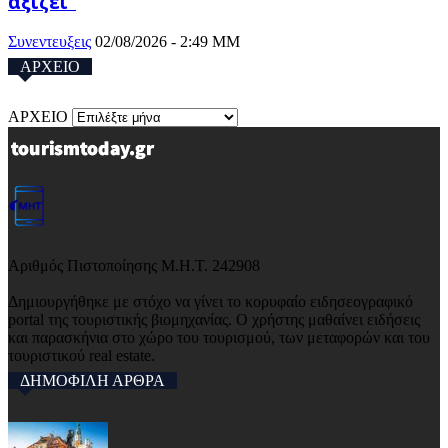
αξίζει”
Συνεντευξεις
02/08/2026 - 2:49 ΜΜ
ΑΡΧΕΙΟ
ΑΡΧΕΙΟ
Αριθμός Πιστοποίησης Μ.Η.Τ. 242908
Δημιουργήθηκε με στόχο να γίνει το κορυφαίο ειδησεογραφικό
portal της τουριστικής βιομηχανίας. Ο χρήστης μαθαίνει ειδήσεις
και παρασκήνια στο χώρο του τουρισμού, των μεταφορών και του
τουριστικού real estate.
ΔΗΜΟΦΙΛΗ ΑΡΘΡΑ