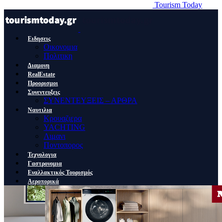
Tourism Today
Ειδησεις
Οικονομια
Πολιτικη
Διαμονη
RealEstate
Προορισμοι
Συνεντευξεις
ΣΥΝΕΝΤΕΥΞΕΙΣ – ΑΡΘΡΑ
Ναυτιλια
Κρουαζιερα
YACHTING
Λιμανι
Ποντοπορος
Τεχνολογια
Γαστρονομια
Εναλλακτικός Τουρισμός
Αεροπορικά