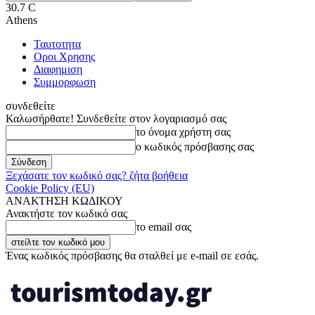
30.7
C
Athens
Ταυτοτητα
Οροι Χρησης
Διαφημιση
Συμμορφωση
συνδεθείτε
Καλωσήρθατε! Συνδεθείτε στον λογαριασμό σας
το όνομα χρήστη σας
ο κωδικός πρόσβασης σας
Ξεχάσατε τον κωδικό σας? ζήτα βοήθεια
Cookie Policy (EU)
ΑΝΑΚΤΗΣΗ ΚΩΔΙΚΟΥ
Ανακτήστε τον κωδικό σας
το email σας
Ένας κωδικός πρόσβασης θα σταλθεί με e-mail σε εσάς.