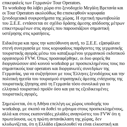
επικεφαλείς των Γερμανών Tour Operators.
Το workshop θα λάβει χώρα στο ξενοδοχείο Μεγάλη Βρετανία και
οι Tour Operators ακολούθως θα επισκεφθούν κορυφαία
ξενοδοχειακά συγκροτήματα της χώρας. Η σχετική πρωτοβουλία
του Ξ.Ε.Ε. εντάσσεται σε σχέδιο δράσης άμεσης απόδοσης μέτρων
επικεντρωμένων στις αγορές που παρουσιάζουν σημαντική
υστέρησης στις κρατήσεις.
Ειδικότερα και προς την κατεύθυνση αυτή, το Ξ.Ε.Ε. εξασφάλισε
στενή συνεργασία με τους κορυφαίους παράγοντες της γερμανικής
τουριστικής αγοράς μέσω του καταξιωμένου γερμανικού εκδοτικού
οργανισμού FVW. Όπως προαναφέρθηκε, οι δυο φορείς θα
διοργανώσουν από κοινού workshop με προσκεκλημένους τους πιο
σημαντικούς tour operators και διοργανωτές συνεδρίων της
Γερμανίας, για να συζητήσουν με τους Έλληνες ξενοδόχους και την
πολιτική ηγεσία του τουρισμού στρατηγικές άμεσης ενίσχυσης της
τουριστικής ζήτησης από τη Γερμανία τόσο συνολικά για το
ελληνικό τουριστικό προϊόν όσο και για τις εξειδικευμένες
τουριστικές αγορές.
Σημειώνεται, ότι η Αθήνα επελέγη ως χώρος υποδοχής του
workshop, με σκοπό να δοθεί το μήνυμα στους προσκεκλημένους,
αλλά και στους εκατοντάδες χιλιάδες αναγνώστες του FVW ότι η
πρωτεύουσα, ως η πρώτη αντανάκλαση της χώρας, δεν
κλυδωνίζεται, ότι η Ελλάδα εξακολουθεί να είναι ελκυστική και