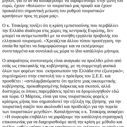
μηνών, για το αν θα καταφέρουμε να παραμείνουμε στην ζώνη του
ευρώ, έχουν «θολώσει» το τουριστικό μας προφίλ και έχουν
προκαλέσει σημαντική μείωση του ρυθμού τουριστικών
κρατήσεων προς τη χώρα μας».
Ο κ. Τσακίρης τονίζει ότι η κρίση εμπιστοσύνης που περιβάλλει
την Ελλάδα ιδιαίτερα στις χώρες της κεντρικής Ευρώπης, δεν
μπορεί να αντιμετωπισθεί με τα συνήθη εργαλεία προβολής του
ελληνικού τουρισμού. «Χρειάζεται άλλου τύπου προσέγγιση, την
οποία θα πρέπει να διαμορφώσουμε και να εκπέμψουμε
συντεταγμένα και συνολικά ως χώρα το ίδιο κατάλληλο μήνυμα.
Ο απαραίτητος συντονισμός είναι αναγκαίο να προέλθει μόνο από
εσάς ως επικεφαλής της κυβέρνησης, με τη συμμετοχή φυσικά
όλων των φορέων που εκπροσωπούν την Ελλάδα στο εξωτερικό»,
συμπληρώνει στην επιστολή του ο πρόεδρος του Ξ.Ε.Ε. και
προσθέτει : «αντιλαμβανόμαστε ότι ηγείστε μιας οικουμενικής
κυβέρνησης, προκαθορισμένης διάρκειας και σκοπού, αλλά
δυστυχώς οι όποιες παρεμβάσεις πρέπει να δρομολογηθούν εδώ
και τώρα. Ο Μάρτιος, είναι για τους τουριστικούς φορείς ο
κρίσιμος μήνας που σηματοδοτεί την εξέλιξη της ζήτησης για την
τουριστική σαιζόν που ακολουθεί και προϊδεάζει για την πορεία
των τουριστικών μεγεθών». Καταλήγοντας ο κ. Τσακίρης αναφέρει
: «H συγκυρία επιβάλλει να χαράξουμε την κατάλληλη στρατηγική
επικοινωνίας για να διαχειρισθούμε αυτή την κρίση με μέθοδο και
σχέδιο, καθώς επίσης και να εστιάσουμε σε ενέργειες, οι οποίες να