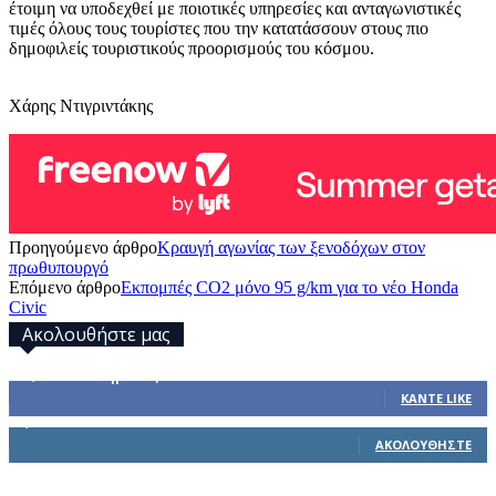
έτοιμη να υποδεχθεί με ποιοτικές υπηρεσίες και ανταγωνιστικές
τιμές όλους τους τουρίστες που την κατατάσσουν στους πιο
δημοφιλείς τουριστικούς προορισμούς του κόσμου.
Χάρης Ντιγριντάκης
Προηγούμενο άρθρο
Κραυγή αγωνίας των ξενοδόχων στον
πρωθυπουργό
Επόμενο άρθρο
Εκπομπές CO2 μόνο 95 g/km για το νέο Honda
Civic
Ακολουθήστε μας
32,793
Υποστηρικτές
ΚΆΝΤΕ LIKE
1,914
Ακόλουθοι
ΑΚΟΛΟΥΘΉΣΤΕ