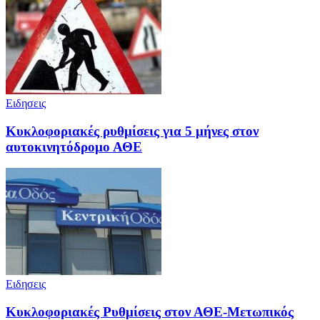
Ειδησεις
Κυκλοφοριακές ρυθμίσεις για 5 μήνες στον
αυτοκινητόδρομο ΑΘΕ
Ειδησεις
Κυκλοφοριακές Ρυθμίσεις στον ΑΘΕ-Μετωπικός