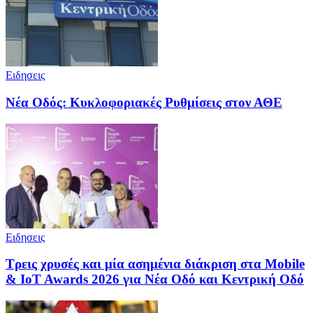
Ειδησεις
Νέα Οδός: Κυκλοφοριακές Ρυθμίσεις στον ΑΘΕ
Ειδησεις
Τρεις χρυσές και μία ασημένια διάκριση στα Mobile
& IoT Awards 2026 για Νέα Οδό και Κεντρική Οδό