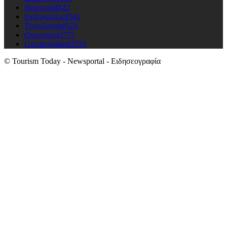
Ναυτιλια
4822
Εκδηλώσεις
4541
Τεχνολογια
4524
Οικονομια
3775
Uncategorised
2555
© Tourism Today - Newsportal - Ειδησεογραφία