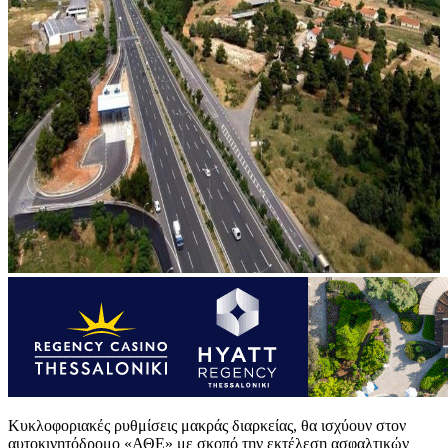
Κυκλοφοριακές ρυθμίσεις μακράς διαρκείας, θα ισχύουν στον
αυτοκινητόδρομο «ΑΘΕ» με σκοπό την εκτέλεση ασφαλτικών