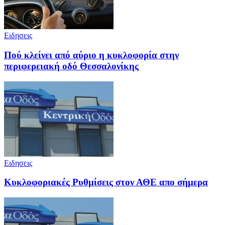
Ειδησεις
Πού κλείνει από αύριο η κυκλοφορία στην
περιφερειακή οδό Θεσσαλονίκης
Ειδησεις
Κυκλοφοριακές Ρυθμίσεις στον ΑΘΕ απο σήμερα