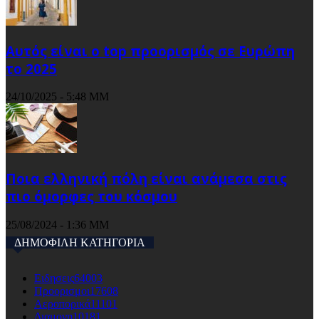
Αυτός είναι ο top προορισμός σε Ευρώπη
το 2025
24/10/2025 - 5:48 ΜΜ
Ποια ελληνική πόλη είναι ανάμεσα στις
πιο όμορφες του κόσμου
25/08/2024 - 1:36 ΜΜ
ΔΗΜΟΦΙΛΗ ΚΑΤΗΓΟΡΙΑ
Ειδησεις
64003
Προορισμοι
17608
Αεροπορικά
11101
Διαμονη
10181