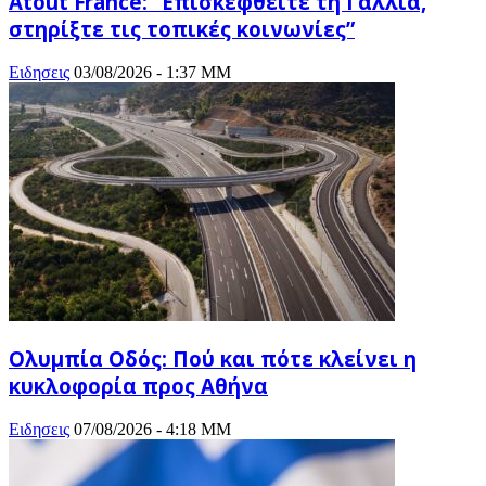
Atout France: “Επισκεφθείτε τη Γαλλία,
στηρίξτε τις τοπικές κοινωνίες”
Ειδησεις
03/08/2026 - 1:37 ΜΜ
Ολυμπία Οδός: Πού και πότε κλείνει η
κυκλοφορία προς Αθήνα
Ειδησεις
07/08/2026 - 4:18 ΜΜ