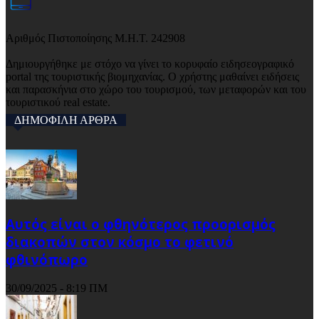
Αριθμός Πιστοποίησης Μ.Η.Τ. 242908
Δημιουργήθηκε με στόχο να γίνει το κορυφαίο ειδησεογραφικό
portal της τουριστικής βιομηχανίας. Ο χρήστης μαθαίνει ειδήσεις
και παρασκήνια στο χώρο του τουρισμού, των μεταφορών και του
τουριστικού real estate.
ΔΗΜΟΦΙΛΗ ΑΡΘΡΑ
Αυτός είναι ο φθηνότερος προορισμός
διακοπών στον κόσμο το φετινό
φθινόπωρο
30/09/2025 - 8:19 ΠΜ