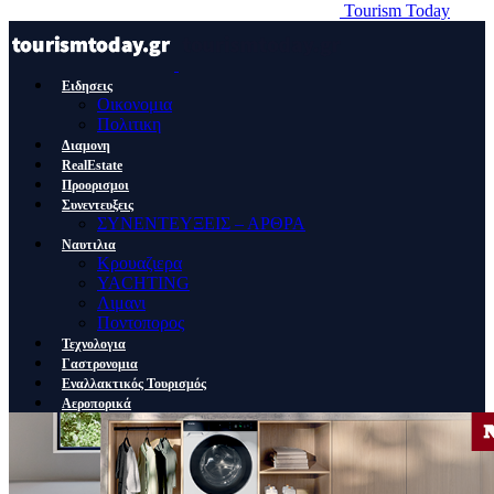
Tourism Today
Ειδησεις
Οικονομια
Πολιτικη
Διαμονη
RealEstate
Προορισμοι
Συνεντευξεις
ΣΥΝΕΝΤΕΥΞΕΙΣ – ΑΡΘΡΑ
Ναυτιλια
Κρουαζιερα
YACHTING
Λιμανι
Ποντοπορος
Τεχνολογια
Γαστρονομια
Εναλλακτικός Τουρισμός
Αεροπορικά