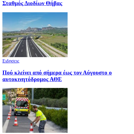
Σταθμός Διοδίων Θήβας
Ειδησεις
Πού κλείνει από σήμερα έως τον Αύγουστο ο
αυτοκινητόδρομος ΑΘΕ