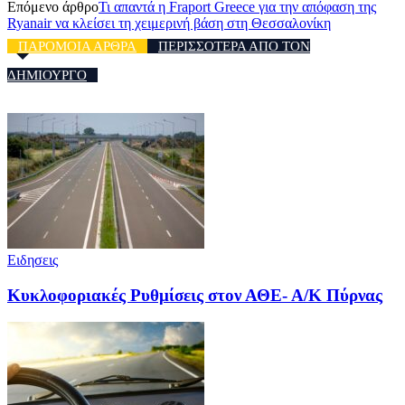
Επόμενο άρθρο
Τι απαντά η Fraport Greece για την απόφαση της
Ryanair να κλείσει τη χειμερινή βάση στη Θεσσαλονίκη
ΠΑΡΟΜΟΙΑ ΑΡΘΡΑ
ΠΕΡΙΣΣΟΤΕΡΑ ΑΠΟ ΤΟΝ
ΔΗΜΙΟΥΡΓΟ
Ειδησεις
Κυκλοφοριακές Ρυθμίσεις στον ΑΘΕ- Α/Κ Πύρνας