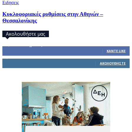
Ειδησεις
Κυκλοφοριακές ρυθμίσεις στην Αθηνών –
Θεσσαλονίκης
Ακολουθήστε μας
32,793
Υποστηρικτές
ΚΆΝΤΕ LIKE
1,914
Ακόλουθοι
ΑΚΟΛΟΥΘΉΣΤΕ