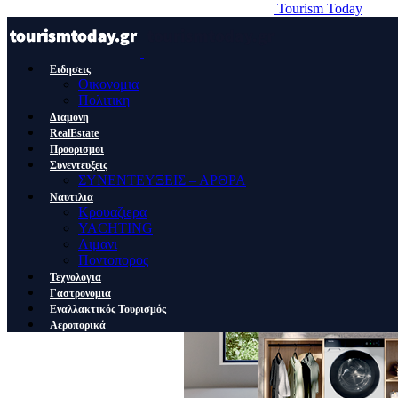
Tourism Today
Ειδησεις
Οικονομια
Πολιτικη
Διαμονη
RealEstate
Προορισμοι
Συνεντευξεις
ΣΥΝΕΝΤΕΥΞΕΙΣ – ΑΡΘΡΑ
Ναυτιλια
Κρουαζιερα
YACHTING
Λιμανι
Ποντοπορος
Τεχνολογια
Γαστρονομια
Εναλλακτικός Τουρισμός
Αεροπορικά