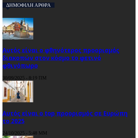
ΔΗΜΟΦΙΛΗ ΑΡΘΡΑ
Αυτός είναι ο φθηνότερος προορισμός
διακοπών στον κόσμο το φετινό
φθινόπωρο
30/09/2025 - 8:19 ΠΜ
Αυτός είναι ο top προορισμός σε Ευρώπη
το 2025
24/10/2025 - 5:48 ΜΜ