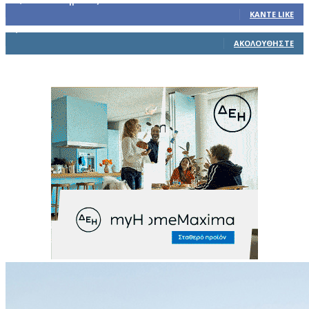
32,793
Υποστηρικτές
ΚΆΝΤΕ LIKE
1,914
Ακόλουθοι
ΑΚΟΛΟΥΘΉΣΤΕ