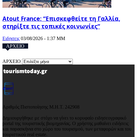
Atout France: “Επισκεφθείτε τη Γαλλία,
στηρίξτε τις τοπικές κοινωνίες”
Ειδησεις
03/08/2026 - 1:37 ΜΜ
ΑΡΧΕΙΟ
ΑΡΧΕΙΟ
Αριθμός Πιστοποίησης Μ.Η.Τ. 242908
Δημιουργήθηκε με στόχο να γίνει το κορυφαίο ειδησεογραφικό
portal της τουριστικής βιομηχανίας. Ο χρήστης μαθαίνει ειδήσεις
και παρασκήνια στο χώρο του τουρισμού, των μεταφορών και του
τουριστικού real estate.