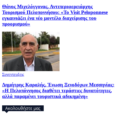
Θάνος Μιχελόγγονας, Αντιπεριφερειάρχης
Τουρισμού Πελοποννήσου: «Το Visit Peloponnese
εγκαινιάζει ένα νέο μοντέλο διαχείρισης του
προορισμού»
Συνεντευξεις
Δημήτρης Καραλής, Ένωση Ξενοδόχων Μεσσηνίας:
«Η Πελοπόννησος διαθέτει τεράστιες δυνατότητες,
αλλά παραμένει τουριστικά αδικημένη»
Ακολουθήστε μας