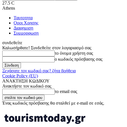
27.5
C
Athens
Ταυτοτητα
Οροι Χρησης
Διαφημιση
Συμμορφωση
συνδεθείτε
Καλωσήρθατε! Συνδεθείτε στον λογαριασμό σας
το όνομα χρήστη σας
ο κωδικός πρόσβασης σας
Ξεχάσατε τον κωδικό σας? ζήτα βοήθεια
Cookie Policy (EU)
ΑΝΑΚΤΗΣΗ ΚΩΔΙΚΟΥ
Ανακτήστε τον κωδικό σας
το email σας
Ένας κωδικός πρόσβασης θα σταλθεί με e-mail σε εσάς.