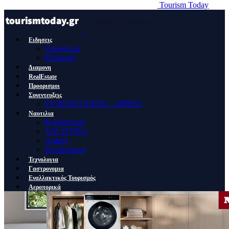
Tourism Today
Ειδησεις
Οικονομια
Πολιτικη
Διαμονη
RealEstate
Προορισμοι
Συνεντευξεις
ΣΥΝΕΝΤΕΥΞΕΙΣ – ΑΡΘΡΑ
Ναυτιλια
Κρουαζιερα
YACHTING
Λιμανι
Ποντοπορος
Τεχνολογια
Γαστρονομια
Εναλλακτικός Τουρισμός
Αεροπορικά