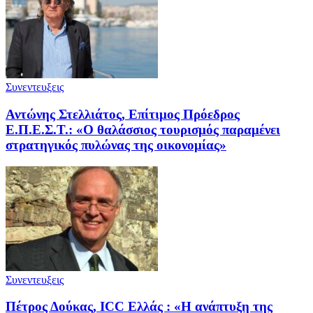
Συνεντευξεις
Αντώνης Στελλιάτος, Επίτιμος Πρόεδρος
Ε.Π.Ε.Σ.Τ.: «Ο θαλάσσιος τουρισμός παραμένει
στρατηγικός πυλώνας της οικονομίας»
Συνεντευξεις
Πέτρος Δούκας, ICC Ελλάς : «Η ανάπτυξη της