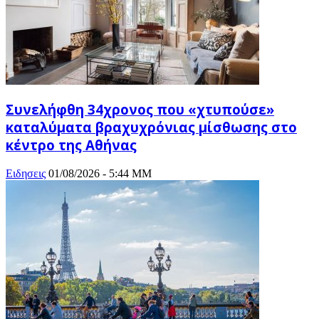
Συνελήφθη 34χρονος που «χτυπούσε»
καταλύματα βραχυχρόνιας μίσθωσης στο
κέντρο της Αθήνας
Ειδησεις
01/08/2026 - 5:44 ΜΜ