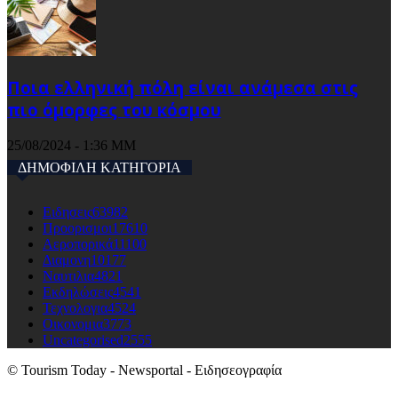
Ποια ελληνική πόλη είναι ανάμεσα στις
πιο όμορφες του κόσμου
25/08/2024 - 1:36 ΜΜ
ΔΗΜΟΦΙΛΗ ΚΑΤΗΓΟΡΙΑ
Ειδησεις
63982
Προορισμοι
17610
Αεροπορικά
11100
Διαμονη
10177
Ναυτιλια
4821
Εκδηλώσεις
4541
Τεχνολογια
4524
Οικονομια
3773
Uncategorised
2555
© Tourism Today - Newsportal - Ειδησεογραφία