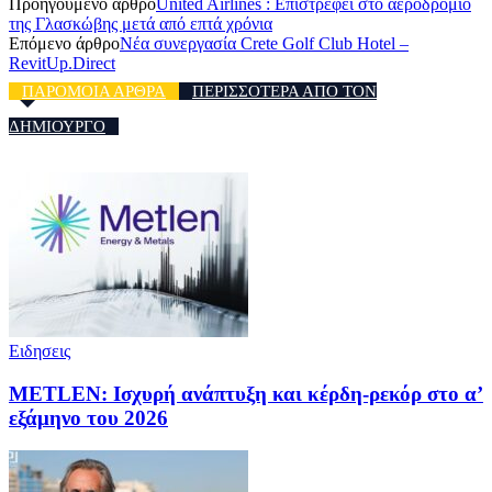
Προηγούμενο άρθρο
United Airlines : Επιστρέφει στο αεροδρόμιο
της Γλασκώβης μετά από επτά χρόνια
Επόμενο άρθρο
Νέα συνεργασία Crete Golf Club Hotel –
RevitUp.Direct
ΠΑΡΟΜΟΙΑ ΑΡΘΡΑ
ΠΕΡΙΣΣΟΤΕΡΑ ΑΠΟ ΤΟΝ
ΔΗΜΙΟΥΡΓΟ
Ειδησεις
METLEN: Ισχυρή ανάπτυξη και κέρδη-ρεκόρ στο α’
εξάμηνο του 2026