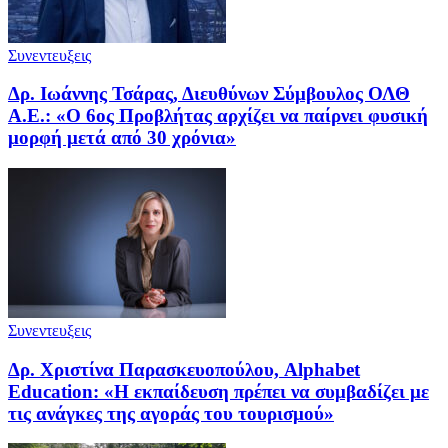
Συνεντευξεις
Δρ. Ιωάννης Τσάρας, Διευθύνων Σύμβουλος ΟΛΘ
Α.Ε.: «Ο 6ος Προβλήτας αρχίζει να παίρνει φυσική
μορφή μετά από 30 χρόνια»
Συνεντευξεις
Δρ. Χριστίνα Παρασκευοπούλου, Alphabet
Education: «Η εκπαίδευση πρέπει να συμβαδίζει με
τις ανάγκες της αγοράς του τουρισμού»