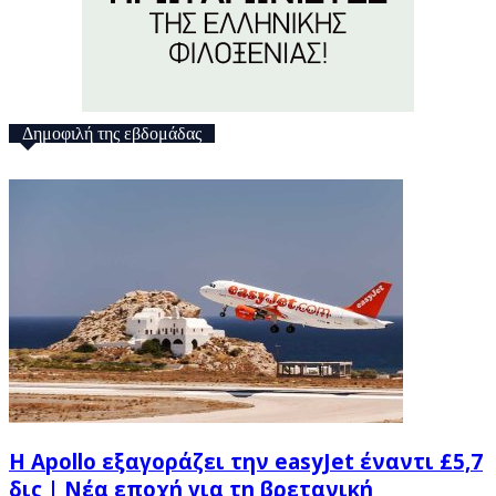
Δημοφιλή της εβδομάδας
Η Apollo εξαγοράζει την easyJet έναντι £5,7
δις | Νέα εποχή για τη βρετανική