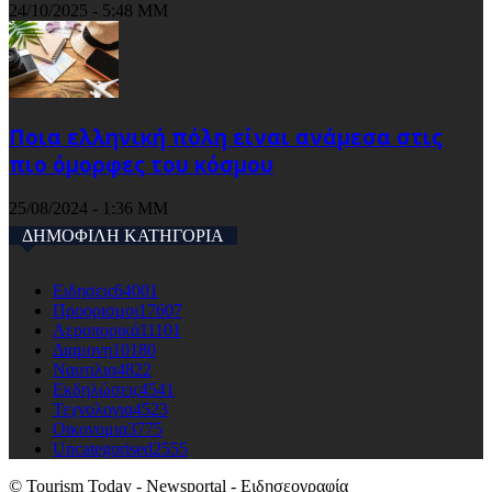
24/10/2025 - 5:48 ΜΜ
Ποια ελληνική πόλη είναι ανάμεσα στις
πιο όμορφες του κόσμου
25/08/2024 - 1:36 ΜΜ
ΔΗΜΟΦΙΛΗ ΚΑΤΗΓΟΡΙΑ
Ειδησεις
64001
Προορισμοι
17607
Αεροπορικά
11101
Διαμονη
10180
Ναυτιλια
4822
Εκδηλώσεις
4541
Τεχνολογια
4523
Οικονομια
3775
Uncategorised
2555
© Tourism Today - Newsportal - Ειδησεογραφία