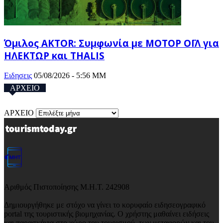
Όμιλος AKTOR: Συμφωνία με ΜΟΤΟΡ ΟΪΛ για
ΗΛΕΚΤΩΡ και THALIS
Ειδησεις
05/08/2026 - 5:56 ΜΜ
ΑΡΧΕΙΟ
ΑΡΧΕΙΟ
Αριθμός Πιστοποίησης Μ.Η.Τ. 242908
Δημιουργήθηκε με στόχο να γίνει το κορυφαίο ειδησεογραφικό
portal της τουριστικής βιομηχανίας. Ο χρήστης μαθαίνει ειδήσεις
και παρασκήνια στο χώρο του τουρισμού, των μεταφορών και του