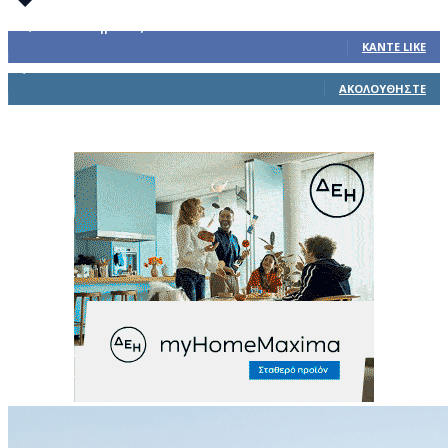
32,793
Υποστηρικτές
ΚΆΝΤΕ LIKE
1,914
Ακόλουθοι
ΑΚΟΛΟΥΘΉΣΤΕ