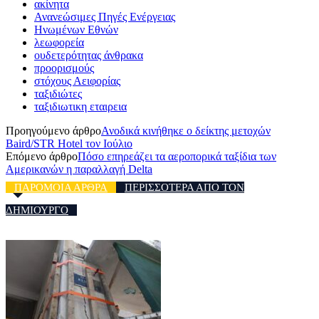
ακίνητα
Ανανεώσιμες Πηγές Ενέργειας
Ηνωμένων Εθνών
λεωφορεία
ουδετερότητας άνθρακα
προορισμούς
στόχους Αειφορίας
ταξιδιώτες
ταξιδιωτικη εταιρεια
Προηγούμενο άρθρο
Ανοδικά κινήθηκε ο δείκτης μετοχών
Baird/STR Hotel τον Ιούλιο
Επόμενο άρθρο
Πόσο επηρεάζει τα αεροπορικά ταξίδια των
Αμερικανών η παραλλαγή Delta
ΠΑΡΟΜΟΙΑ ΑΡΘΡΑ
ΠΕΡΙΣΣΟΤΕΡΑ ΑΠΟ ΤΟΝ
ΔΗΜΙΟΥΡΓΟ