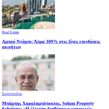
Real Estate
Αμπού Ντάμπι: Άλμα 309% στις ξένες επενδύσεις
ακινήτων
Συνεντευξεις
Μπάμπης Χαραλαμπόπουλος, Solum Property
Solutions: «Η έλλειψη διαθέσιμων κατοικιών