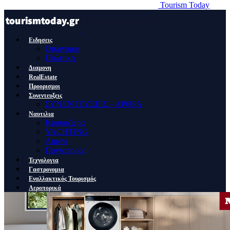
Tourism Today
Ειδησεις
Οικονομια
Πολιτικη
Διαμονη
RealEstate
Προορισμοι
Συνεντευξεις
ΣΥΝΕΝΤΕΥΞΕΙΣ – ΑΡΘΡΑ
Ναυτιλια
Κρουαζιερα
YACHTING
Λιμανι
Ποντοπορος
Τεχνολογια
Γαστρονομια
Εναλλακτικός Τουρισμός
Αεροπορικά