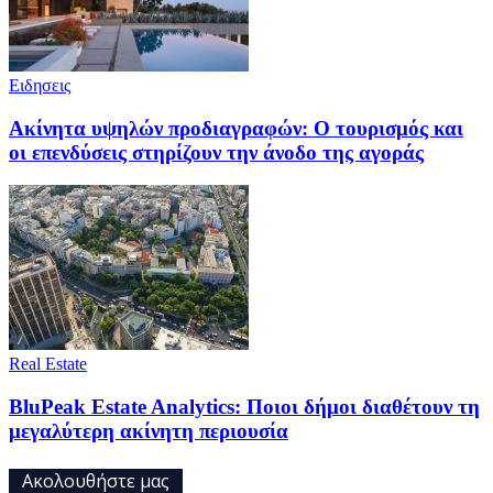
Ειδησεις
Ακίνητα υψηλών προδιαγραφών: Ο τουρισμός και
οι επενδύσεις στηρίζουν την άνοδο της αγοράς
Real Estate
BluPeak Estate Analytics: Ποιοι δήμοι διαθέτουν τη
μεγαλύτερη ακίνητη περιουσία
Ακολουθήστε μας