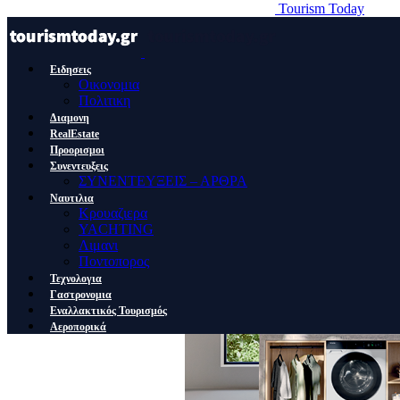
Tourism Today
Ειδησεις
Οικονομια
Πολιτικη
Διαμονη
RealEstate
Προορισμοι
Συνεντευξεις
ΣΥΝΕΝΤΕΥΞΕΙΣ – ΑΡΘΡΑ
Ναυτιλια
Κρουαζιερα
YACHTING
Λιμανι
Ποντοπορος
Τεχνολογια
Γαστρονομια
Εναλλακτικός Τουρισμός
Αεροπορικά