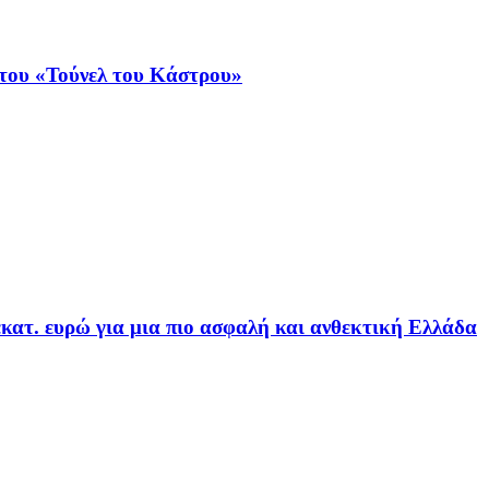
υ του «Τούνελ του Κάστρου»
εκατ. ευρώ για μια πιο ασφαλή και ανθεκτική Ελλάδα