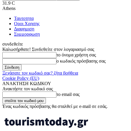
31.9
C
Athens
Ταυτοτητα
Οροι Χρησης
Διαφημιση
Συμμορφωση
συνδεθείτε
Καλωσήρθατε! Συνδεθείτε στον λογαριασμό σας
το όνομα χρήστη σας
ο κωδικός πρόσβασης σας
Ξεχάσατε τον κωδικό σας? ζήτα βοήθεια
Cookie Policy (EU)
ΑΝΑΚΤΗΣΗ ΚΩΔΙΚΟΥ
Ανακτήστε τον κωδικό σας
το email σας
Ένας κωδικός πρόσβασης θα σταλθεί με e-mail σε εσάς.