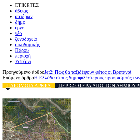
ΕΤΙΚΕΤΕΣ
άδειας
αστέρων
δήμο
έργο
νέο
ξενοδοχείο
οικοδομικής
Πάρου
περιοχή
Υστέρνι
Προηγούμενο άρθρο
Jet2: Πώς θα ταξιδέψουν φέτος οι Βρετανοί
Επόμενο άρθρο
Η Ελλάδα στους δημοφιλέστερους προορισμούς των
ΠΑΡΟΜΟΙΑ ΑΡΘΡΑ
ΠΕΡΙΣΣΟΤΕΡΑ ΑΠΟ ΤΟΝ ΔΗΜΙΟΥΡ