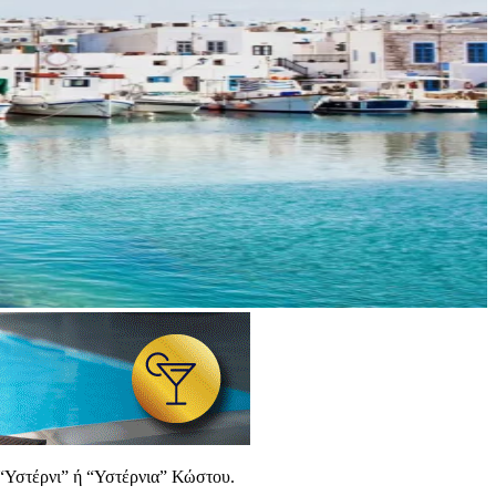
 “Υστέρνι” ή “Υστέρνια” Κώστου.