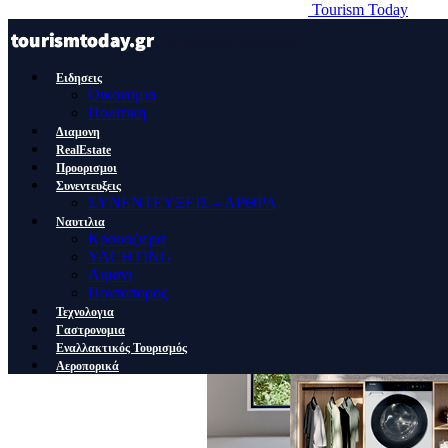
Tourism Today
Ειδησεις
Οικονομια
Πολιτικη
Διαμονη
RealEstate
Προορισμοι
Συνεντευξεις
ΣΥΝΕΝΤΕΥΞΕΙΣ – ΑΡΘΡΑ
Ναυτιλια
Κρουαζιερα
YACHTING
Λιμανι
Ποντοπορος
Τεχνολογια
Γαστρονομια
Εναλλακτικός Τουρισμός
Αεροπορικά