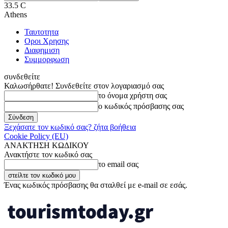
33.5
C
Athens
Ταυτοτητα
Οροι Χρησης
Διαφημιση
Συμμορφωση
συνδεθείτε
Καλωσήρθατε! Συνδεθείτε στον λογαριασμό σας
το όνομα χρήστη σας
ο κωδικός πρόσβασης σας
Ξεχάσατε τον κωδικό σας? ζήτα βοήθεια
Cookie Policy (EU)
ΑΝΑΚΤΗΣΗ ΚΩΔΙΚΟΥ
Ανακτήστε τον κωδικό σας
το email σας
Ένας κωδικός πρόσβασης θα σταλθεί με e-mail σε εσάς.