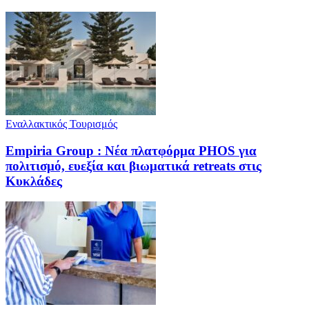
Εναλλακτικός Τουρισμός
Empiria Group : Νέα πλατφόρμα PHOS για
πολιτισμό, ευεξία και βιωματικά retreats στις
Κυκλάδες