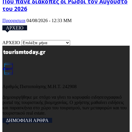
Πού πάνε διακοπές οι Ρώσοι τον Αύγουστο
του 2026
Προορισμοι
04/08/2026 - 12:33 ΜΜ
ΑΡΧΕΙΟ
ΑΡΧΕΙΟ
Αριθμός Πιστοποίησης Μ.Η.Τ. 242908
Δημιουργήθηκε με στόχο να γίνει το κορυφαίο ειδησεογραφικό
portal της τουριστικής βιομηχανίας. Ο χρήστης μαθαίνει ειδήσεις
και παρασκήνια στο χώρο του τουρισμού, των μεταφορών και του
τουριστικού real estate.
ΔΗΜΟΦΙΛΗ ΑΡΘΡΑ