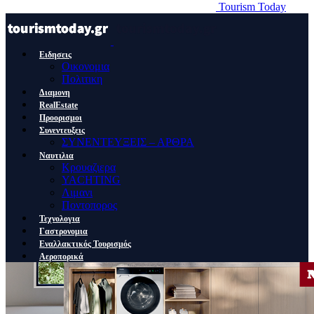
Tourism Today
Ειδησεις
Οικονομια
Πολιτικη
Διαμονη
RealEstate
Προορισμοι
Συνεντευξεις
ΣΥΝΕΝΤΕΥΞΕΙΣ – ΑΡΘΡΑ
Ναυτιλια
Κρουαζιερα
YACHTING
Λιμανι
Ποντοπορος
Τεχνολογια
Γαστρονομια
Εναλλακτικός Τουρισμός
Αεροπορικά