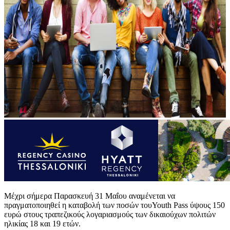
Mέχρι σήμερα Παρασκευή 31 Μαΐου αναμένεται να
πραγματοποιηθεί η καταβολή των ποσών τουYouth Pass ύψους 150
ευρώ στους τραπεζικούς λογαριασμούς των δικαιούχων πολιτών
ηλικίας 18 και 19 ετών.