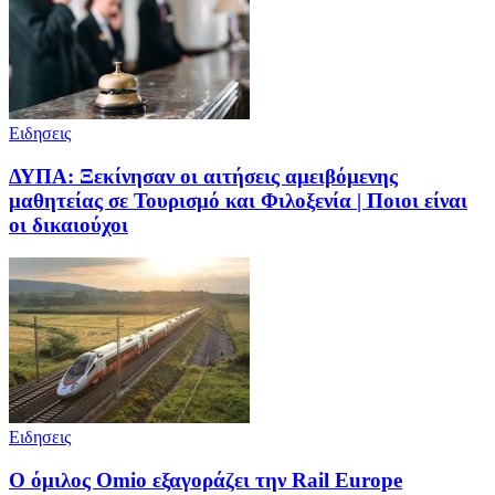
Ειδησεις
ΔΥΠΑ: Ξεκίνησαν οι αιτήσεις αμειβόμενης
μαθητείας σε Τουρισμό και Φιλοξενία | Ποιοι είναι
οι δικαιούχοι
Ειδησεις
Ο όμιλος Omio εξαγοράζει την Rail Europe