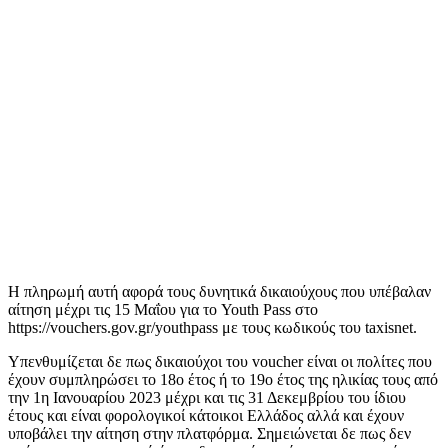
Η πληρωμή αυτή αφορά τους δυνητικά δικαιούχους που υπέβαλαν
αίτηση μέχρι τις 15 Μαΐου για το Youth Pass στο
https://vouchers.gov.gr/youthpass με τους κωδικούς του taxisnet.
Υπενθυμίζεται δε πως δικαιούχοι του voucher είναι οι πολίτες που
έχουν συμπληρώσει το 18ο έτος ή το 19ο έτος της ηλικίας τους από
την 1η Ιανουαρίου 2023 μέχρι και τις 31 Δεκεμβρίου του ίδιου
έτους και είναι φορολογικοί κάτοικοι Ελλάδος αλλά και έχουν
υποβάλει την αίτηση στην πλατφόρμα. Σημειώνεται δε πως δεν