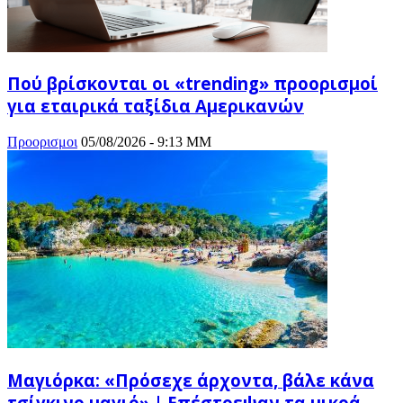
Πού βρίσκονται οι «trending» προορισμοί
για εταιρικά ταξίδια Αμερικανών
Προορισμοι
05/08/2026 - 9:13 ΜΜ
Μαγιόρκα: «Πρόσεχε άρχοντα, βάλε κάνα
τσίγκινο μαγιό» | Επέστρεψαν τα μικρά