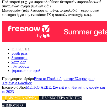
Πολιτισμού (π.χ. για παρακολούθηση θεατρικών παραστάσεων ή
συναυλιών, αγορά βιβλίων κ.ά.)
Μεταφορών (ταξί, λεωφορεία, τρένα, ακτοπλοϊκά – αεροπορικά
εισιτήρια ή για την ενοικίαση ΙΧ ή σκαφών αναψυχής κ.ά.).
ΕΤΙΚΕΤΕΣ
youth pass
δικαιούχοι
καταβολη
πλατφόρμα
ψηφιακο πορτοφολι
Προηγούμενο άρθρο
Είναι το Παυλοπέτρι στην Ελαφόνησο η
Χαμένη Ατλαντίδα;
Επόμενο άρθρο
METRO ΑΕΒΕ: Συνεχίζει τη θετική της πορεία και
το 2023
ΠΑΡΟΜΟΙΑ ΑΡΘΡΑ
ΠΕΡΙΣΣΟΤΕΡΑ ΑΠΟ ΤΟΝ
ΔΗΜΙΟΥΡΓΟ