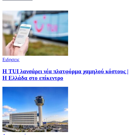
Ειδησεις
Η TUI λανσάρει νέα πλατφόρμα χαμηλού κόστους |
Η Ελλάδα στο επίκεντρο