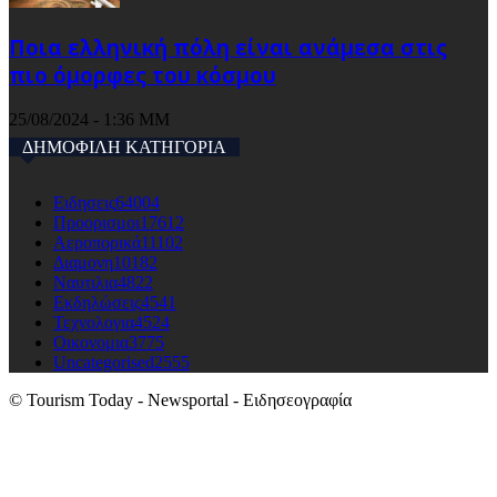
Ποια ελληνική πόλη είναι ανάμεσα στις
πιο όμορφες του κόσμου
25/08/2024 - 1:36 ΜΜ
ΔΗΜΟΦΙΛΗ ΚΑΤΗΓΟΡΙΑ
Ειδησεις
64004
Προορισμοι
17612
Αεροπορικά
11102
Διαμονη
10182
Ναυτιλια
4822
Εκδηλώσεις
4541
Τεχνολογια
4524
Οικονομια
3775
Uncategorised
2555
© Tourism Today - Newsportal - Ειδησεογραφία