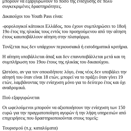
μπορούν να εξαργυρώνουν το ποσό της ενίσχυσης σε πολύ
συγκεκριμένες δραστηριότητες.
Δικαιούχοι του Youth Pass είναι:
-φορολογικοί κάτοικοι Ελλάδος, που έχουν συμπληρώσει το 18οή
19ο έτος της ηλικίας τους εντός του προηγούμενου από την αίτηση
έτους καιυποβάλλουν αίτηση στην πλατφόρμα.
Τονίζεται πως δεν υπάρχουν περιουσιακά ή εισοδηματικά κριτήρια.
Η αίτηση υποβάλλεται άπαξ και δεν επανυποβάλλεται μετά και τη
συμπλήρωση του 19ου έτους της ηλικίας του δικαιούχου.
Ωστόσο, αν για τον οποιοδήποτε λόγο, ένας νέος δεν υποβάλει την
αίτησή του όταν είναι 18 ετών, μπορεί να το πράξει όταν γίνει 19
ετών, λαμβάνοντας την ενίσχυση μόνο για το δεύτερο έτος και όχι
αναδρομικά.
Πού εξαργυρώνεται
Οι ωφελούμενοι μπορούν να αξιοποιήσουν την ενίσχυση των 150
ευρώ για την πραγματοποίηση αγορών ή την λήψη υπηρεσιών από
επιχειρήσεις που δραστηριοποιούνται στους τομείς:
Τουρισμού (π.χ. καταλύματα)