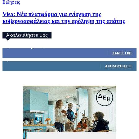
Ειδησεις
Visa: Νέα πλατφόρμα για ενίσχυση της
κυβερνοασφάλειας και την πρόληψη της απάτης
Ακολουθήστε μας
32,793
Υποστηρικτές
ΚΆΝΤΕ LIKE
1,914
Ακόλουθοι
ΑΚΟΛΟΥΘΉΣΤΕ