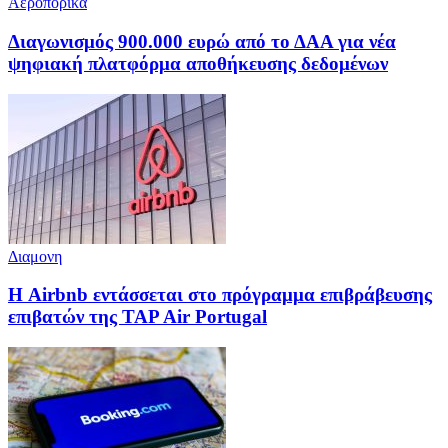
Αεροπορικά
Διαγωνισμός 900.000 ευρώ από το ΔΑΑ για νέα
ψηφιακή πλατφόρμα αποθήκευσης δεδομένων
Διαμονη
Η Airbnb εντάσσεται στο πρόγραμμα επιβράβευσης
επιβατών της TAP Air Portugal