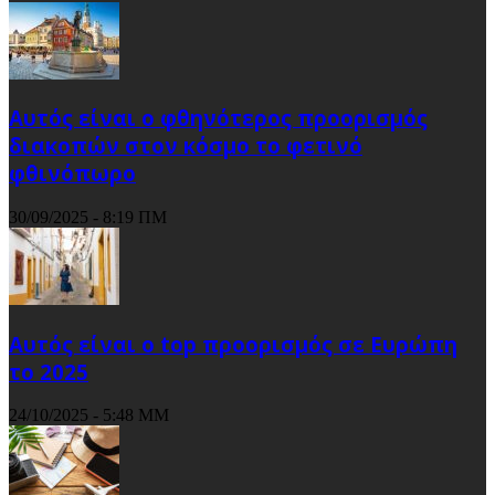
Αυτός είναι ο φθηνότερος προορισμός
διακοπών στον κόσμο το φετινό
φθινόπωρο
30/09/2025 - 8:19 ΠΜ
Αυτός είναι ο top προορισμός σε Ευρώπη
το 2025
24/10/2025 - 5:48 ΜΜ