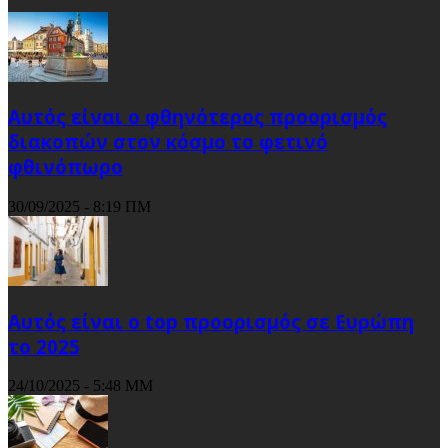
Αυτός είναι ο φθηνότερος προορισμός
διακοπών στον κόσμο το φετινό
φθινόπωρο
30/09/2025 - 8:19 ΠΜ
Αυτός είναι ο top προορισμός σε Ευρώπη
το 2025
24/10/2025 - 5:48 ΜΜ