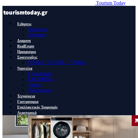
Tourism Today
Ειδησεις
Οικονομια
Πολιτικη
Διαμονη
RealEstate
Προορισμοι
Συνεντευξεις
ΣΥΝΕΝΤΕΥΞΕΙΣ – ΑΡΘΡΑ
Ναυτιλια
Κρουαζιερα
YACHTING
Λιμανι
Ποντοπορος
Τεχνολογια
Γαστρονομια
Εναλλακτικός Τουρισμός
Αεροπορικά