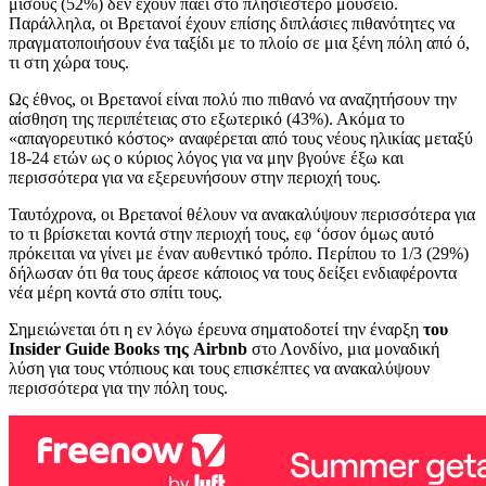
μισούς (52%) δεν έχουν πάει στο πλησιέστερο μουσείο.
Παράλληλα, οι Βρετανοί έχουν επίσης διπλάσιες πιθανότητες να
πραγματοποιήσουν ένα ταξίδι με το πλοίο σε μια ξένη πόλη από ό,
τι στη χώρα τους.
Ως έθνος, οι Βρετανοί είναι πολύ πιο πιθανό να αναζητήσουν την
αίσθηση της περιπέτειας στο εξωτερικό (43%). Ακόμα το
«απαγορευτικό κόστος» αναφέρεται από τους νέους ηλικίας μεταξύ
18-24 ετών ως ο κύριος λόγος για να μην βγούνε έξω και
περισσότερα για να εξερευνήσουν στην περιοχή τους.
Ταυτόχρονα, οι Βρετανοί θέλουν να ανακαλύψουν περισσότερα για
το τι βρίσκεται κοντά στην περιοχή τους, εφ ‘όσον όμως αυτό
πρόκειται να γίνει με έναν αυθεντικό τρόπο. Περίπου το 1/3 (29%)
δήλωσαν ότι θα τους άρεσε κάποιος να τους δείξει ενδιαφέροντα
νέα μέρη κοντά στο σπίτι τους.
Σημειώνεται ότι η εν λόγω έρευνα σηματοδοτεί την έναρξη
του
Insider
Guide
Books
της
Airbnb
στο Λονδίνο, μια μοναδική
λύση για τους ντόπιους και τους επισκέπτες να ανακαλύψουν
περισσότερα για την πόλη τους.