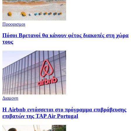
Προορισμοι
Πόσοι Βρετανοί θα κάνουν φέτος διακοπές στη χώρα
τους
Διαμονη
Η Airbnb εντάσσεται στο πρόγραμμα επιβράβευσης
επιβατών της TAP Air Portugal