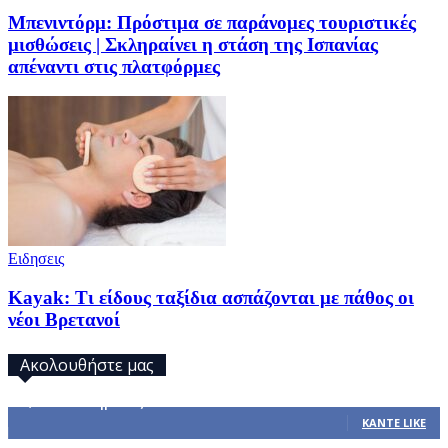
Μπενιντόρμ: Πρόστιμα σε παράνομες τουριστικές
μισθώσεις | Σκληραίνει η στάση της Ισπανίας
απέναντι στις πλατφόρμες
Ειδησεις
Kayak: Τι είδους ταξίδια ασπάζονται με πάθος οι
νέοι Βρετανοί
Ακολουθήστε μας
32,793
Υποστηρικτές
ΚΆΝΤΕ LIKE
1,914
Ακόλουθοι