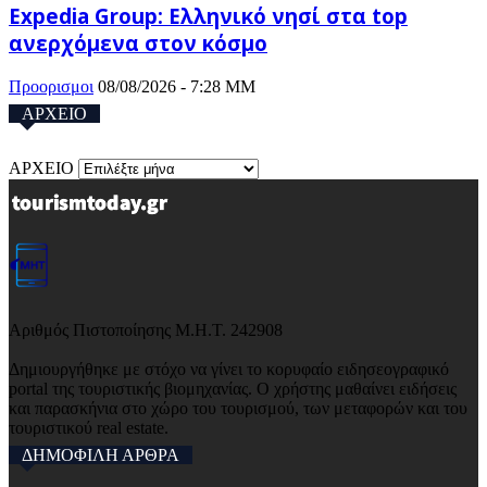
Expedia Group: Ελληνικό νησί στα top
ανερχόμενα στον κόσμο
Προορισμοι
08/08/2026 - 7:28 ΜΜ
ΑΡΧΕΙΟ
ΑΡΧΕΙΟ
Αριθμός Πιστοποίησης Μ.Η.Τ. 242908
Δημιουργήθηκε με στόχο να γίνει το κορυφαίο ειδησεογραφικό
portal της τουριστικής βιομηχανίας. Ο χρήστης μαθαίνει ειδήσεις
και παρασκήνια στο χώρο του τουρισμού, των μεταφορών και του
τουριστικού real estate.
ΔΗΜΟΦΙΛΗ ΑΡΘΡΑ