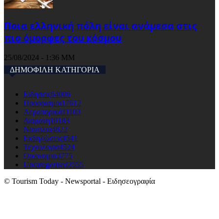
Ποια ελληνική πόλη είναι ανάμεσα στις
πιο όμορφες του κόσμου
25/08/2024 - 1:36 ΜΜ
ΔΗΜΟΦΙΛΗ ΚΑΤΗΓΟΡΙΑ
Ειδησεις
64006
Προορισμοι
17612
Αεροπορικά
11103
Διαμονη
10183
Ναυτιλια
4822
Εκδηλώσεις
4541
Τεχνολογια
4524
Οικονομια
3775
Uncategorised
2555
© Tourism Today - Newsportal - Ειδησεογραφία