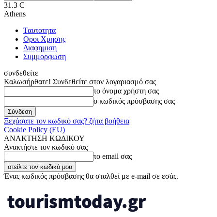
31.3
C
Athens
Ταυτοτητα
Οροι Χρησης
Διαφημιση
Συμμορφωση
συνδεθείτε
Καλωσήρθατε! Συνδεθείτε στον λογαριασμό σας
το όνομα χρήστη σας
ο κωδικός πρόσβασης σας
Ξεχάσατε τον κωδικό σας? ζήτα βοήθεια
Cookie Policy (EU)
ΑΝΑΚΤΗΣΗ ΚΩΔΙΚΟΥ
Ανακτήστε τον κωδικό σας
το email σας
Ένας κωδικός πρόσβασης θα σταλθεί με e-mail σε εσάς.