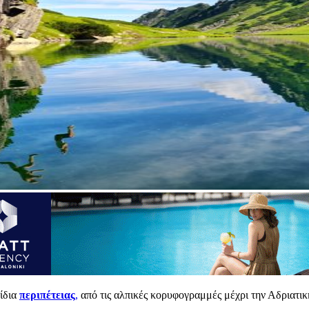
ξίδια
περιπέτειας
,
από τις αλπικές κορυφογραμμές μέχρι την Αδριατική