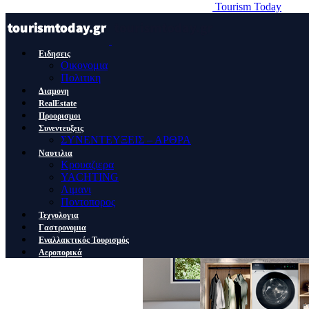
Tourism Today
Ειδησεις
Οικονομια
Πολιτικη
Διαμονη
RealEstate
Προορισμοι
Συνεντευξεις
ΣΥΝΕΝΤΕΥΞΕΙΣ – ΑΡΘΡΑ
Ναυτιλια
Κρουαζιερα
YACHTING
Λιμανι
Ποντοπορος
Τεχνολογια
Γαστρονομια
Εναλλακτικός Τουρισμός
Αεροπορικά