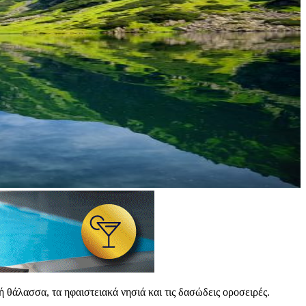
 θάλασσα, τα ηφαιστειακά νησιά και τις δασώδεις οροσειρές.