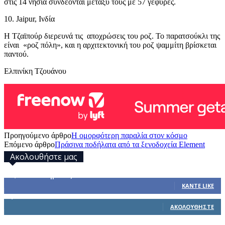
στις 14 νησιά συνδέονται μεταξύ τους με 57 γέφυρες.
10. Jaipur, Ινδία
Η Τζαϊπούρ διερευνά τις αποχρώσεις του ροζ. Το παρατσούκλι της
είναι «ροζ πόλη», και η αρχιτεκτονική του ροζ ψαμμίτη βρίσκεται
παντού.
Ελπινίκη Τζουάνου
Προηγούμενο άρθρο
Η ομορφότερη παραλία στον κόσμο
Επόμενο άρθρο
Πράσινα ποδήλατα από τα ξενοδοχεία Element
Ακολουθήστε μας
32,793
Υποστηρικτές
ΚΆΝΤΕ LIKE
1,914
Ακόλουθοι
ΑΚΟΛΟΥΘΉΣΤΕ