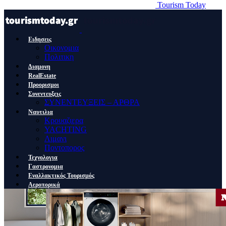
Tourism Today
Ειδησεις
Οικονομια
Πολιτικη
Διαμονη
RealEstate
Προορισμοι
Συνεντευξεις
ΣΥΝΕΝΤΕΥΞΕΙΣ – ΑΡΘΡΑ
Ναυτιλια
Κρουαζιερα
YACHTING
Λιμανι
Ποντοπορος
Τεχνολογια
Γαστρονομια
Εναλλακτικός Τουρισμός
Αεροπορικά