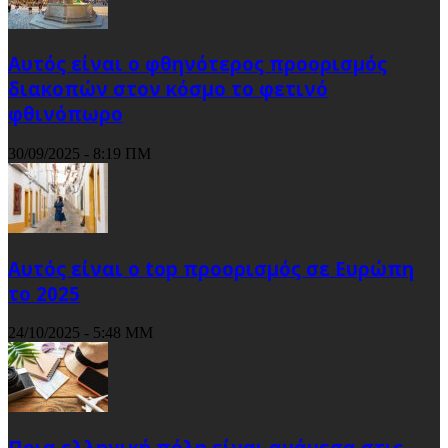
Αυτός είναι ο φθηνότερος προορισμός
διακοπών στον κόσμο το φετινό
φθινόπωρο
30/09/2025 - 8:19 ΠΜ
Αυτός είναι ο top προορισμός σε Ευρώπη
το 2025
24/10/2025 - 5:48 ΜΜ
Ποια ελληνική πόλη είναι ανάμεσα στις