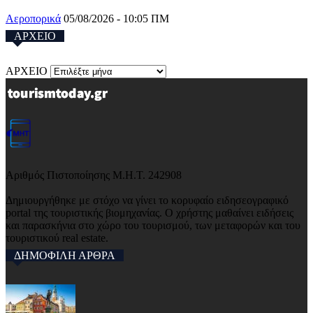
Αεροπορικά
05/08/2026 - 10:05 ΠΜ
ΑΡΧΕΙΟ
ΑΡΧΕΙΟ
Αριθμός Πιστοποίησης Μ.Η.Τ. 242908
Δημιουργήθηκε με στόχο να γίνει το κορυφαίο ειδησεογραφικό
portal της τουριστικής βιομηχανίας. Ο χρήστης μαθαίνει ειδήσεις
και παρασκήνια στο χώρο του τουρισμού, των μεταφορών και του
τουριστικού real estate.
ΔΗΜΟΦΙΛΗ ΑΡΘΡΑ