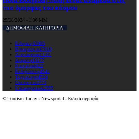
πιο όμορφες του κόσμου
25/08/2024 - 1:36 ΜΜ
ΔΗΜΟΦΙΛΗ ΚΑΤΗΓΟΡΙΑ
Ειδησεις
63985
Προορισμοι
17610
Αεροπορικά
11101
Διαμονη
10177
Ναυτιλια
4822
Εκδηλώσεις
4541
Τεχνολογια
4524
Οικονομια
3773
Uncategorised
2555
© Tourism Today - Newsportal - Ειδησεογραφία