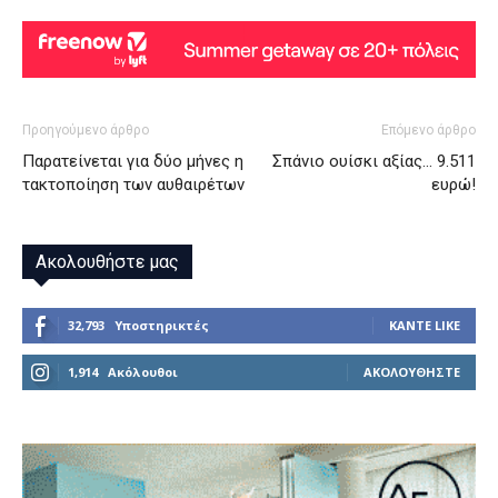
Προηγούμενο άρθρο
Επόμενο άρθρο
Παρατείνεται για δύο μήνες η
Σπάνιο ουίσκι αξίας… 9.511
τακτοποίηση των αυθαιρέτων
ευρώ!
Ακολουθήστε μας
32,793
Υποστηρικτές
ΚΆΝΤΕ LIKE
1,914
Ακόλουθοι
ΑΚΟΛΟΥΘΉΣΤΕ