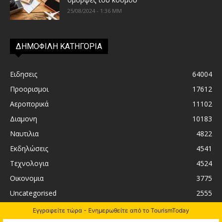
25/08/2024 - 1:36 ΜΜ
ΔΗΜΟΦΙΛΗ ΚΑΤΗΓΟΡΙΑ
Ειδησεις
64004
Προορισμοι
17612
Αεροπορικά
11102
Διαμονη
10183
Ναυτιλια
4822
Εκδηλώσεις
4541
Τεχνολογια
4524
Οικονομια
3775
Uncategorised
2555
Εγγραφείτε τώρα - Ενημερωθείτε από το TourismToday