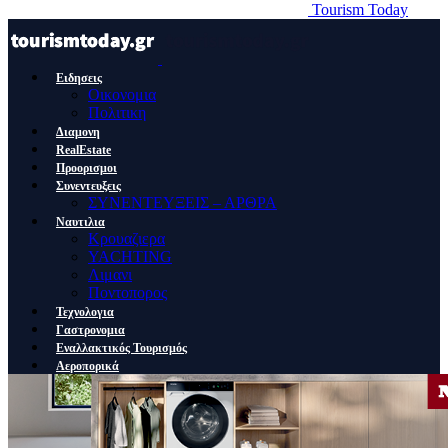
Tourism Today
Ειδησεις
Οικονομια
Πολιτικη
Διαμονη
RealEstate
Προορισμοι
Συνεντευξεις
ΣΥΝΕΝΤΕΥΞΕΙΣ – ΑΡΘΡΑ
Ναυτιλια
Κρουαζιερα
YACHTING
Λιμανι
Ποντοπορος
Τεχνολογια
Γαστρονομια
Εναλλακτικός Τουρισμός
Αεροπορικά