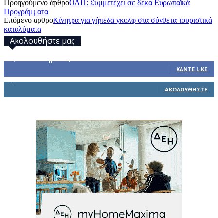
Προηγούμενο άρθρο
ΟΛΠ: Συμμετέχει σε δέκα Ευρωπαϊκά
Προγράμματα
Επόμενο άρθρο
Κίνητρα για γήπεδα γκολφ στα σύνθετα τουριστικά
καταλύματα
Ακολουθήστε μας
32,793
Υποστηρικτές
ΚΆΝΤΕ LIKE
1,914
Ακόλουθοι
ΑΚΟΛΟΥΘΉΣΤΕ