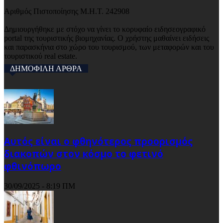
Αριθμός Πιστοποίησης Μ.Η.Τ. 242908
Δημιουργήθηκε με στόχο να γίνει το κορυφαίο ειδησεογραφικό
portal της τουριστικής βιομηχανίας. Ο χρήστης μαθαίνει ειδήσεις
και παρασκήνια στο χώρο του τουρισμού, των μεταφορών και του
τουριστικού real estate.
ΔΗΜΟΦΙΛΗ ΑΡΘΡΑ
Αυτός είναι ο φθηνότερος προορισμός
διακοπών στον κόσμο το φετινό
φθινόπωρο
30/09/2025 - 8:19 ΠΜ