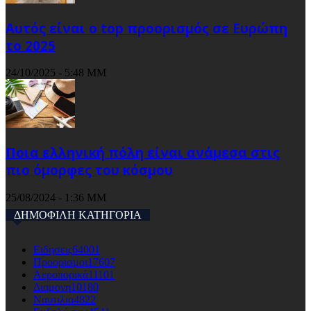
Αυτός είναι ο top προορισμός σε Ευρώπη
το 2025
24/10/2025 - 5:48 ΜΜ
Ποια ελληνική πόλη είναι ανάμεσα στις
πιο όμορφες του κόσμου
25/08/2024 - 1:36 ΜΜ
ΔΗΜΟΦΙΛΗ ΚΑΤΗΓΟΡΙΑ
Ειδησεις
64001
Προορισμοι
17607
Αεροπορικά
11101
Διαμονη
10180
Ναυτιλια
4822