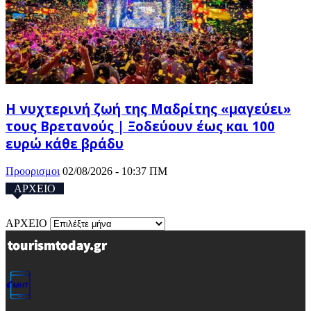
Η νυχτερινή ζωή της Μαδρίτης «μαγεύει»
τους Βρετανούς | Ξοδεύουν έως και 100
ευρώ κάθε βράδυ
Προορισμοι
02/08/2026 - 10:37 ΠΜ
ΑΡΧΕΙΟ
ΑΡΧΕΙΟ