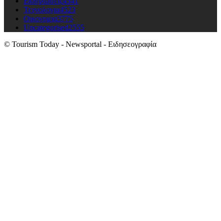
Εκδηλώσεις
4541
Τεχνολογια
4523
Οικονομια
3775
Uncategorised
2555
© Tourism Today - Newsportal - Ειδησεογραφία