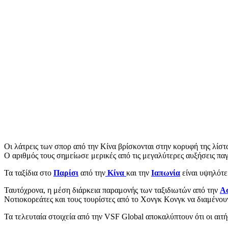
Οι λάτρεις των σπορ από την Κίνα βρίσκονται στην κορυφή της λίστ
Ο αριθμός τους σημείωσε μερικές από τις μεγαλύτερες αυξήσεις π
Τα ταξίδια στο
Παρίσι
από την
Κίνα
και την
Ιαπωνία
είναι υψηλότε
Ταυτόχρονα, η μέση διάρκεια παραμονής των ταξιδιωτών από την
Α
Νοτιοκορεάτες και τους τουρίστες από το Χονγκ Κονγκ να διαμένου
Τα τελευταία στοιχεία από την VSF Global αποκαλύπτουν ότι οι αιτή