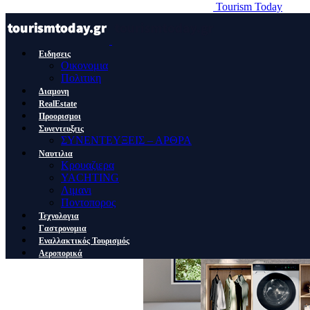
Tourism Today
Ειδησεις
Οικονομια
Πολιτικη
Διαμονη
RealEstate
Προορισμοι
Συνεντευξεις
ΣΥΝΕΝΤΕΥΞΕΙΣ – ΑΡΘΡΑ
Ναυτιλια
Κρουαζιερα
YACHTING
Λιμανι
Ποντοπορος
Τεχνολογια
Γαστρονομια
Εναλλακτικός Τουρισμός
Αεροπορικά