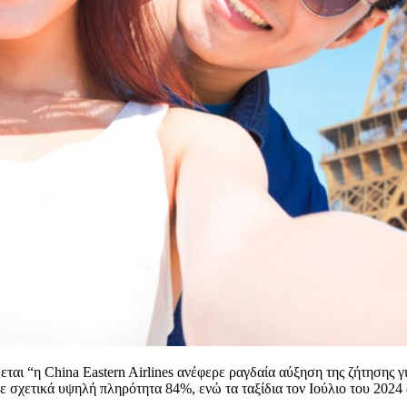
αι “η China Eastern Airlines ανέφερε ραγδαία αύξηση της ζήτησης γι
με σχετικά υψηλή πληρότητα 84%, ενώ τα ταξίδια τον Ιούλιο του 202