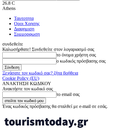
26.8
C
Athens
Ταυτοτητα
Οροι Χρησης
Διαφημιση
Συμμορφωση
συνδεθείτε
Καλωσήρθατε! Συνδεθείτε στον λογαριασμό σας
το όνομα χρήστη σας
ο κωδικός πρόσβασης σας
Ξεχάσατε τον κωδικό σας? ζήτα βοήθεια
Cookie Policy (EU)
ΑΝΑΚΤΗΣΗ ΚΩΔΙΚΟΥ
Ανακτήστε τον κωδικό σας
το email σας
Ένας κωδικός πρόσβασης θα σταλθεί με e-mail σε εσάς.