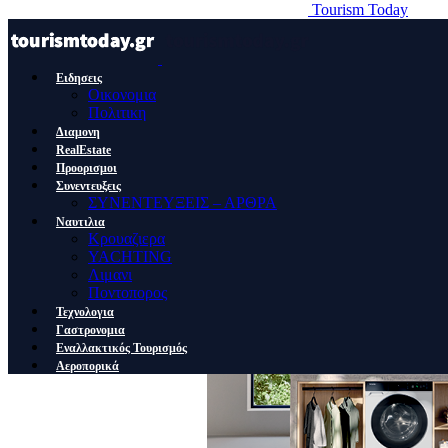
Tourism Today
Ειδησεις
Οικονομια
Πολιτικη
Διαμονη
RealEstate
Προορισμοι
Συνεντευξεις
ΣΥΝΕΝΤΕΥΞΕΙΣ – ΑΡΘΡΑ
Ναυτιλια
Κρουαζιερα
YACHTING
Λιμανι
Ποντοπορος
Τεχνολογια
Γαστρονομια
Εναλλακτικός Τουρισμός
Αεροπορικά