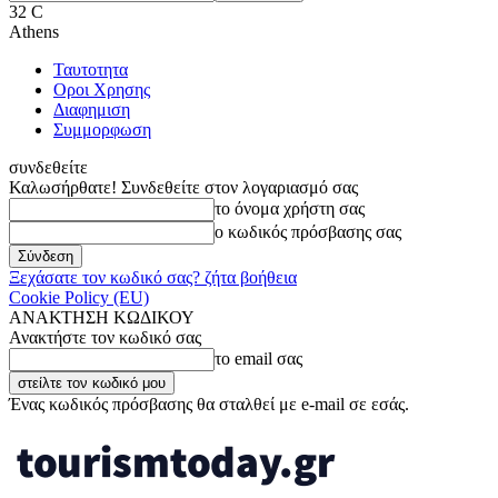
32
C
Athens
Ταυτοτητα
Οροι Χρησης
Διαφημιση
Συμμορφωση
συνδεθείτε
Καλωσήρθατε! Συνδεθείτε στον λογαριασμό σας
το όνομα χρήστη σας
ο κωδικός πρόσβασης σας
Ξεχάσατε τον κωδικό σας? ζήτα βοήθεια
Cookie Policy (EU)
ΑΝΑΚΤΗΣΗ ΚΩΔΙΚΟΥ
Ανακτήστε τον κωδικό σας
το email σας
Ένας κωδικός πρόσβασης θα σταλθεί με e-mail σε εσάς.