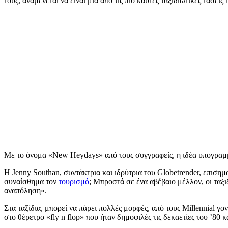
τους, αναμένεται να είναι μία από τις πιο καυτές ταξιδιωτικές τάσεις
Με το όνομα «New Heydays» από τους συγγραφείς, η ιδέα υπογραμμ
Η Jenny Southan, συντάκτρια και ιδρύτρια του Globetrender, επισημ
συναίσθημα τον
τουρισμό
; Μπροστά σε ένα αβέβαιο μέλλον, οι ταξι
αναπόληση».
Στα ταξίδια, μπορεί να πάρει πολλές μορφές, από τους Millennial γ
στο θέρετρο «fly n flop» που ήταν δημοφιλές τις δεκαετίες του ’80 κα