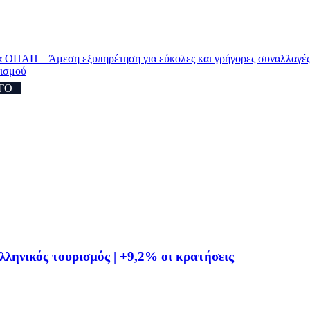
ΟΠΑΠ – Άμεση εξυπηρέτηση για εύκολες και γρήγορες συναλλαγές 
ρισμού
ΓΟ
ληνικός τουρισμός | +9,2% οι κρατήσεις