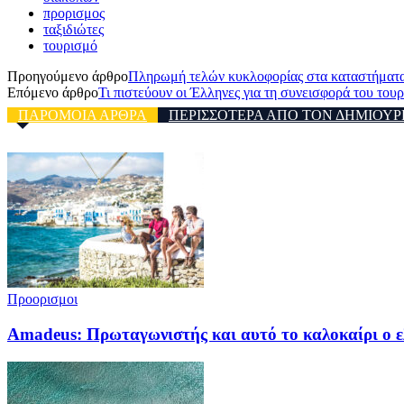
προρισμος
ταξιδιώτες
τουρισμό
Προηγούμενο άρθρο
Πληρωμή τελών κυκλοφορίας στα καταστήματα 
Επόμενο άρθρο
Τι πιστεύουν οι Έλληνες για τη συνεισφορά του του
ΠΑΡΟΜΟΙΑ ΑΡΘΡΑ
ΠΕΡΙΣΣΟΤΕΡΑ ΑΠΟ ΤΟΝ ΔΗΜΙΟΥΡ
Προορισμοι
Amadeus: Πρωταγωνιστής και αυτό το καλοκαίρι ο ελ