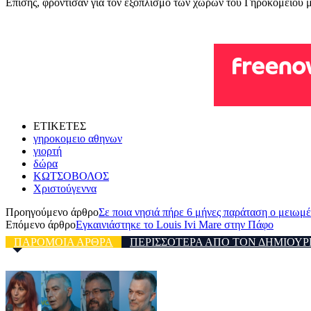
Επίσης, φρόντισαν για τον εξοπλισμό των χώρων του Γηροκομείου μ
ΕΤΙΚΕΤΕΣ
γηροκομειο αθηνων
γιορτή
δώρα
ΚΩΤΣΟΒΟΛΟΣ
Χριστούγεννα
Προηγούμενο άρθρο
Σε ποια νησιά πήρε 6 μήνες παράταση ο μειω
Επόμενο άρθρο
Εγκαινιάστηκε το Louis Ivi Mare στην Πάφο
ΠΑΡΟΜΟΙΑ ΑΡΘΡΑ
ΠΕΡΙΣΣΟΤΕΡΑ ΑΠΟ ΤΟΝ ΔΗΜΙΟΥΡ