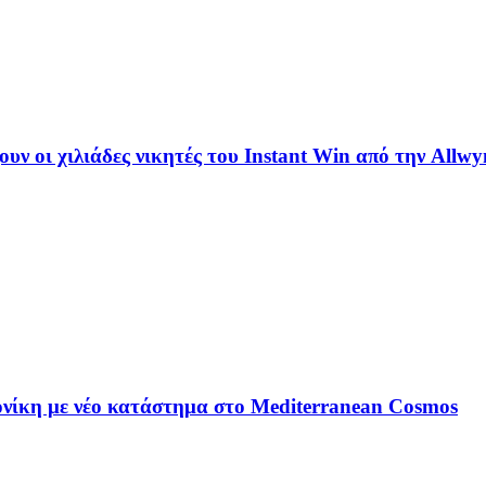
ουν οι χιλιάδες νικητές του Instant Win από την Allwy
ονίκη με νέο κατάστημα στο Mediterranean Cosmos