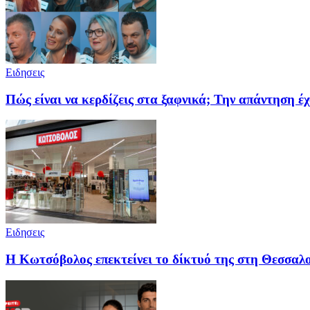
Ειδησεις
Πώς είναι να κερδίζεις στα ξαφνικά; Την απάντηση έχ
Ειδησεις
Η Κωτσόβολος επεκτείνει το δίκτυό της στη Θεσσαλ