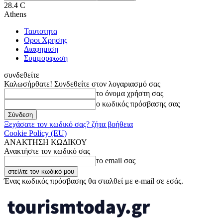
28.4
C
Athens
Ταυτοτητα
Οροι Χρησης
Διαφημιση
Συμμορφωση
συνδεθείτε
Καλωσήρθατε! Συνδεθείτε στον λογαριασμό σας
το όνομα χρήστη σας
ο κωδικός πρόσβασης σας
Ξεχάσατε τον κωδικό σας? ζήτα βοήθεια
Cookie Policy (EU)
ΑΝΑΚΤΗΣΗ ΚΩΔΙΚΟΥ
Ανακτήστε τον κωδικό σας
το email σας
Ένας κωδικός πρόσβασης θα σταλθεί με e-mail σε εσάς.