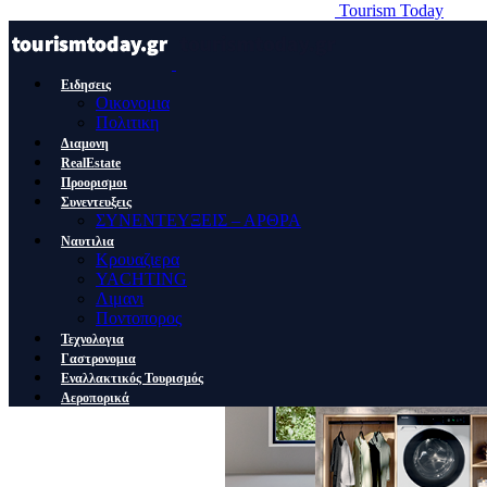
Tourism Today
Ειδησεις
Οικονομια
Πολιτικη
Διαμονη
RealEstate
Προορισμοι
Συνεντευξεις
ΣΥΝΕΝΤΕΥΞΕΙΣ – ΑΡΘΡΑ
Ναυτιλια
Κρουαζιερα
YACHTING
Λιμανι
Ποντοπορος
Τεχνολογια
Γαστρονομια
Εναλλακτικός Τουρισμός
Αεροπορικά