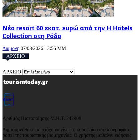
Νέο resort 60 εκατ. ευρώ από την H Hotels
Collection στη Ρόδο
Διαμονη
07/08/2026 - 3:56 ΜΜ
ΑΡΧΕΙΟ
ΑΡΧΕΙΟ
Αριθμός Πιστοποίησης Μ.Η.Τ. 242908
Δημιουργήθηκε με στόχο να γίνει το κορυφαίο ειδησεογραφικό
portal της τουριστικής βιομηχανίας. Ο χρήστης μαθαίνει ειδήσεις