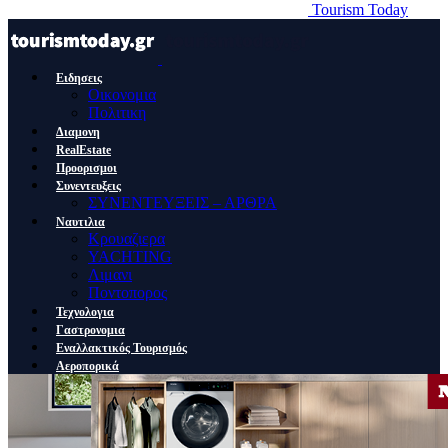
Tourism Today
Ειδησεις
Οικονομια
Πολιτικη
Διαμονη
RealEstate
Προορισμοι
Συνεντευξεις
ΣΥΝΕΝΤΕΥΞΕΙΣ – ΑΡΘΡΑ
Ναυτιλια
Κρουαζιερα
YACHTING
Λιμανι
Ποντοπορος
Τεχνολογια
Γαστρονομια
Εναλλακτικός Τουρισμός
Αεροπορικά