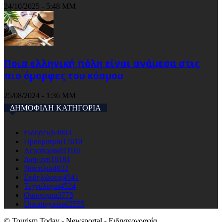
24/10/2025 - 5:48 ΜΜ
Ποια ελληνική πόλη είναι ανάμεσα στις
πιο όμορφες του κόσμου
25/08/2024 - 1:36 ΜΜ
ΔΗΜΟΦΙΛΗ ΚΑΤΗΓΟΡΙΑ
Ειδησεις
64003
Προορισμοι
17610
Αεροπορικά
11101
Διαμονη
10181
Ναυτιλια
4822
Εκδηλώσεις
4541
Τεχνολογια
4524
Οικονομια
3775
Uncategorised
2555
© Tourism Today - Newsportal - Ειδησεογραφία