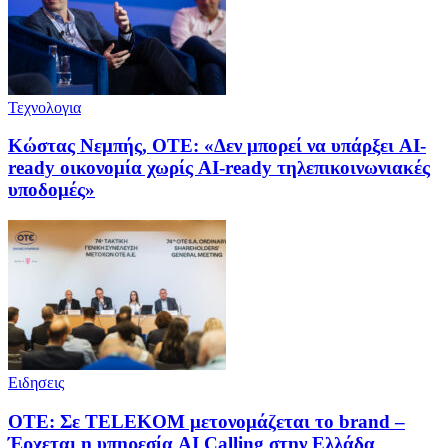
Τεχνολογια
Κώστας Νεμπής, ΟΤΕ: «Δεν μπορεί να υπάρξει AI-
ready οικονομία χωρίς AI-ready τηλεπικοινωνιακές
υποδομές»
Ειδησεις
ΟΤΕ: Σε TELEKOM μετονομάζεται το brand –
Έρχεται η υπηρεσία AI Calling στην Ελλάδα