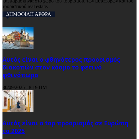
και παρασκήνια στο χώρο του τουρισμού, των μεταφορών και του
τουριστικού real estate.
ΔΗΜΟΦΙΛΗ ΑΡΘΡΑ
Αυτός είναι ο φθηνότερος προορισμός
διακοπών στον κόσμο το φετινό
φθινόπωρο
30/09/2025 - 8:19 ΠΜ
Αυτός είναι ο top προορισμός σε Ευρώπη
το 2025