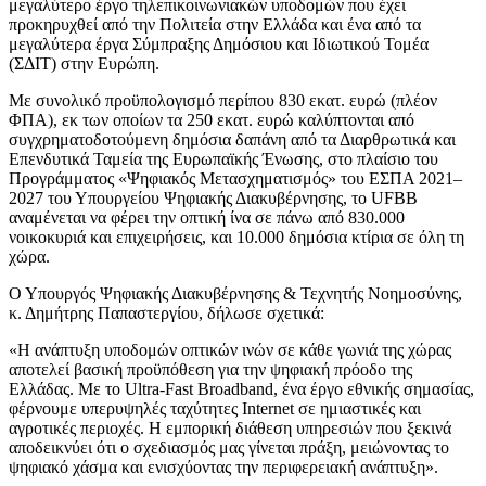
μεγαλύτερο έργο τηλεπικοινωνιακών υποδομών που έχει
προκηρυχθεί από την Πολιτεία στην Ελλάδα και ένα από τα
μεγαλύτερα έργα Σύμπραξης Δημόσιου και Ιδιωτικού Τομέα
(ΣΔΙΤ) στην Ευρώπη.
Με συνολικό προϋπολογισμό περίπου 830 εκατ. ευρώ (πλέον
ΦΠΑ), εκ των οποίων τα 250 εκατ. ευρώ καλύπτονται από
συγχρηματοδοτούμενη δημόσια δαπάνη από τα Διαρθρωτικά και
Επενδυτικά Ταμεία της Ευρωπαϊκής Ένωσης, στο πλαίσιο του
Προγράμματος «Ψηφιακός Μετασχηματισμός» του ΕΣΠΑ 2021–
2027 του Υπουργείου Ψηφιακής Διακυβέρνησης, το UFBB
αναμένεται να φέρει την οπτική ίνα σε πάνω από 830.000
νοικοκυριά και επιχειρήσεις, και 10.000 δημόσια κτίρια σε όλη τη
χώρα.
Ο Υπουργός Ψηφιακής Διακυβέρνησης & Τεχνητής Νοημοσύνης,
κ. Δημήτρης Παπαστεργίου, δήλωσε σχετικά:
«Η ανάπτυξη υποδομών οπτικών ινών σε κάθε γωνιά της χώρας
αποτελεί βασική προϋπόθεση για την ψηφιακή πρόοδο της
Ελλάδας. Με το Ultra-Fast Broadband, ένα έργο εθνικής σημασίας,
φέρνουμε υπερυψηλές ταχύτητες Internet σε ημιαστικές και
αγροτικές περιοχές. Η εμπορική διάθεση υπηρεσιών που ξεκινά
αποδεικνύει ότι ο σχεδιασμός μας γίνεται πράξη, μειώνοντας το
ψηφιακό χάσμα και ενισχύοντας την περιφερειακή ανάπτυξη».