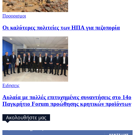
Προορισμοι
Οι καλύτερες πολιτείες των ΗΠΑ για πεζοπορία
Ειδησεις
Αυλαία με πολλές επιτυχημένες συναντήσεις στο 14ο
Παγκρήτιο Forum προώθησης κρητικών προϊόντων
Ακολουθήστε μας
32,793
Υποστηρικτές
ΚΆΝΤΕ LIKE