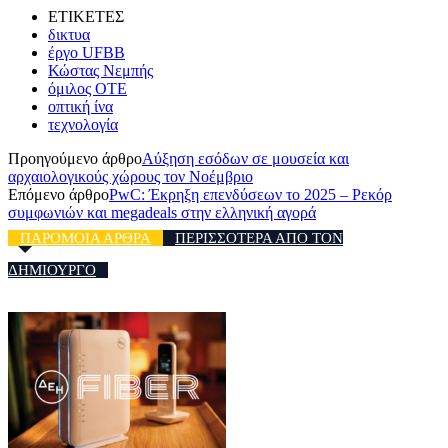
ΕΤΙΚΕΤΕΣ
δικτυα
έργο UFBB
Κώστας Νεμπής
όμιλος ΟΤΕ
οπτική ίνα
τεχνολογία
Προηγούμενο άρθρο
Αύξηση εσόδων σε μουσεία και
αρχαιολογικούς χώρους τον Νοέμβριο
Επόμενο άρθρο
PwC: Έκρηξη επενδύσεων το 2025 – Ρεκόρ
συμφωνιών και megadeals στην ελληνική αγορά
ΠΑΡΟΜΟΙΑ ΑΡΘΡΑ
ΠΕΡΙΣΣΟΤΕΡΑ ΑΠΟ ΤΟΝ
ΔΗΜΙΟΥΡΓΟ