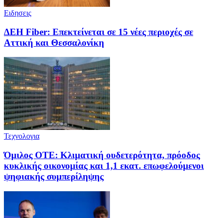
Ειδησεις
ΔΕΗ Fiber: Επεκτείνεται σε 15 νέες περιοχές σε
Αττική και Θεσσαλονίκη
Τεχνολογια
Όμιλος ΟΤΕ: Κλιματική ουδετερότητα, πρόοδος
κυκλικής οικονομίας και 1,1 εκατ. επωφελούμενοι
ψηφιακής συμπερίληψης