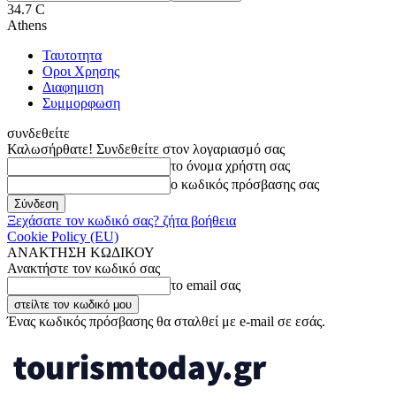
34.7
C
Athens
Ταυτοτητα
Οροι Χρησης
Διαφημιση
Συμμορφωση
συνδεθείτε
Καλωσήρθατε! Συνδεθείτε στον λογαριασμό σας
το όνομα χρήστη σας
ο κωδικός πρόσβασης σας
Ξεχάσατε τον κωδικό σας? ζήτα βοήθεια
Cookie Policy (EU)
ΑΝΑΚΤΗΣΗ ΚΩΔΙΚΟΥ
Ανακτήστε τον κωδικό σας
το email σας
Ένας κωδικός πρόσβασης θα σταλθεί με e-mail σε εσάς.