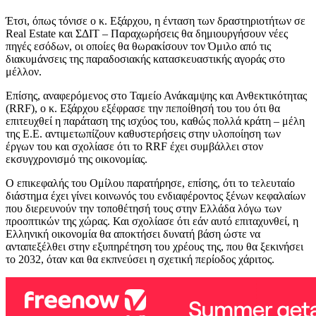
Έτσι, όπως τόνισε ο κ. Εξάρχου, η ένταση των δραστηριοτήτων σε
Real Estate και ΣΔΙΤ – Παραχωρήσεις θα δημιουργήσουν νέες
πηγές εσόδων, οι οποίες θα θωρακίσουν τον Όμιλο από τις
διακυμάνσεις της παραδοσιακής κατασκευαστικής αγοράς στο
μέλλον.
Επίσης, αναφερόμενος στο Ταμείο Ανάκαμψης και Ανθεκτικότητας
(RRF), ο κ. Εξάρχου εξέφρασε την πεποίθησή του του ότι θα
επιτευχθεί η παράταση της ισχύος του, καθώς πολλά κράτη – μέλη
της Ε.Ε. αντιμετωπίζουν καθυστερήσεις στην υλοποίηση των
έργων του και σχολίασε ότι το RRF έχει συμβάλλει στον
εκσυγχρονισμό της οικονομίας.
Ο επικεφαλής του Ομίλου παρατήρησε, επίσης, ότι το τελευταίο
διάστημα έχει γίνει κοινωνός του ενδιαφέροντος ξένων κεφαλαίων
που διερευνούν την τοποθέτησή τους στην Ελλάδα λόγω των
προοπτικών της χώρας. Και σχολίασε ότι εάν αυτό επιταχυνθεί, η
Ελληνική οικονομία θα αποκτήσει δυνατή βάση ώστε να
ανταπεξέλθει στην εξυπηρέτηση του χρέους της, που θα ξεκινήσει
το 2032, όταν και θα εκπνεύσει η σχετική περίοδος χάριτος.