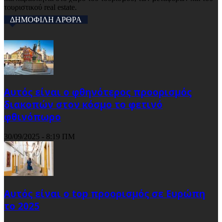
τουριστικού real estate.
ΔΗΜΟΦΙΛΗ ΑΡΘΡΑ
Αυτός είναι ο φθηνότερος προορισμός
διακοπών στον κόσμο το φετινό
φθινόπωρο
30/09/2025 - 8:19 ΠΜ
Αυτός είναι ο top προορισμός σε Ευρώπη
το 2025