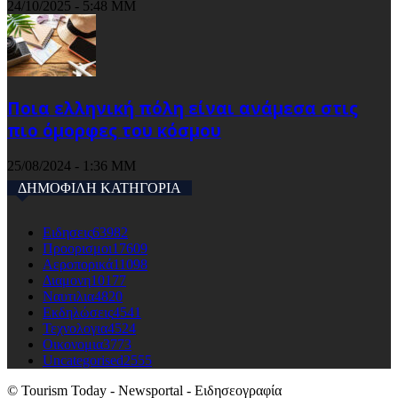
24/10/2025 - 5:48 ΜΜ
Ποια ελληνική πόλη είναι ανάμεσα στις
πιο όμορφες του κόσμου
25/08/2024 - 1:36 ΜΜ
ΔΗΜΟΦΙΛΗ ΚΑΤΗΓΟΡΙΑ
Ειδησεις
63982
Προορισμοι
17609
Αεροπορικά
11098
Διαμονη
10177
Ναυτιλια
4820
Εκδηλώσεις
4541
Τεχνολογια
4524
Οικονομια
3773
Uncategorised
2555
© Tourism Today - Newsportal - Ειδησεογραφία