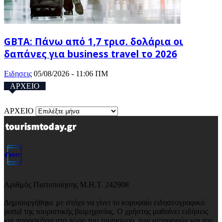
GBTA: Πάνω από 1,7 τρισ. δολάρια οι
δαπάνες για business travel το 2026
Ειδησεις
05/08/2026 - 11:06 ΠΜ
ΑΡΧΕΙΟ
ΑΡΧΕΙΟ
Αριθμός Πιστοποίησης Μ.Η.Τ. 242908
Δημιουργήθηκε με στόχο να γίνει το κορυφαίο ειδησεογραφικό
portal της τουριστικής βιομηχανίας. Ο χρήστης μαθαίνει ειδήσεις
και παρασκήνια στο χώρο του τουρισμού, των μεταφορών και του