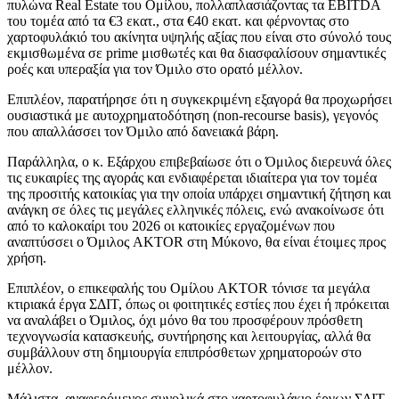
πυλώνα Real Estate του Ομίλου, πολλαπλασιάζοντας τα EBITDA
του τομέα από τα €3 εκατ., στα €40 εκατ. και φέρνοντας στο
χαρτοφυλάκιό του ακίνητα υψηλής αξίας που είναι στο σύνολό τους
εκμισθωμένα σε prime μισθωτές και θα διασφαλίσουν σημαντικές
ροές και υπεραξία για τον Όμιλο στο ορατό μέλλον.
Επιπλέον, παρατήρησε ότι η συγκεκριμένη εξαγορά θα προχωρήσει
ουσιαστικά με αυτοχρηματοδότηση (non-recourse basis), γεγονός
που απαλλάσσει τον Όμιλο από δανειακά βάρη.
Παράλληλα, ο κ. Εξάρχου επιβεβαίωσε ότι ο Όμιλος διερευνά όλες
τις ευκαιρίες της αγοράς και ενδιαφέρεται ιδιαίτερα για τον τομέα
της προσιτής κατοικίας για την οποία υπάρχει σημαντική ζήτηση και
ανάγκη σε όλες τις μεγάλες ελληνικές πόλεις, ενώ ανακοίνωσε ότι
από το καλοκαίρι του 2026 οι κατοικίες εργαζομένων που
αναπτύσσει ο Όμιλος AKTOR στη Μύκονο, θα είναι έτοιμες προς
χρήση.
Επιπλέον, ο επικεφαλής του Ομίλου AKTOR τόνισε τα μεγάλα
κτιριακά έργα ΣΔΙΤ, όπως οι φοιτητικές εστίες που έχει ή πρόκειται
να αναλάβει ο Όμιλος, όχι μόνο θα του προσφέρουν πρόσθετη
τεχνογνωσία κατασκευής, συντήρησης και λειτουργίας, αλλά θα
συμβάλλουν στη δημιουργία επιπρόσθετων χρηματοροών στο
μέλλον.
Μάλιστα, αναφερόμενος συνολικά στο χαρτοφυλάκιο έργων ΣΔΙΤ