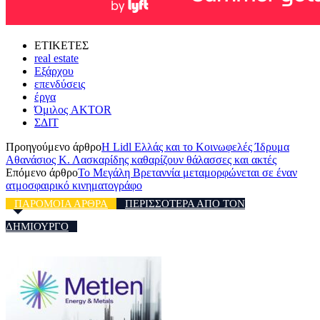
ΕΤΙΚΕΤΕΣ
real estate
Εξάρχου
επενδύσεις
έργα
Όμιλος AKTOR
ΣΔΙΤ
Προηγούμενο άρθρο
Η Lidl Ελλάς και το Κοινωφελές Ίδρυμα
Αθανάσιος Κ. Λασκαρίδης καθαρίζουν θάλασσες και ακτές
Επόμενο άρθρο
Το Μεγάλη Βρεταννία μεταμορφώνεται σε έναν
ατμοσφαιρικό κινηματογράφο
ΠΑΡΟΜΟΙΑ ΑΡΘΡΑ
ΠΕΡΙΣΣΟΤΕΡΑ ΑΠΟ ΤΟΝ
ΔΗΜΙΟΥΡΓΟ