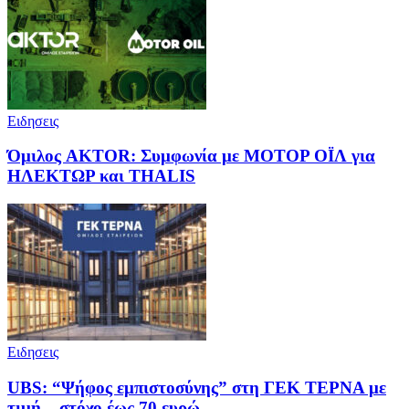
Ειδησεις
Όμιλος AKTOR: Συμφωνία με ΜΟΤΟΡ ΟΪΛ για
ΗΛΕΚΤΩΡ και THALIS
Ειδησεις
UBS: “Ψήφος εμπιστοσύνης” στη ΓΕΚ ΤΕΡΝΑ με
τιμή – στόχο έως 70 ευρώ