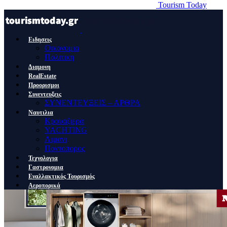
Tourism Today
Ειδησεις
Οικονομια
Πολιτικη
Διαμονη
RealEstate
Προορισμοι
Συνεντευξεις
ΣΥΝΕΝΤΕΥΞΕΙΣ – ΑΡΘΡΑ
Ναυτιλια
Κρουαζιερα
YACHTING
Λιμανι
Ποντοπορος
Τεχνολογια
Γαστρονομια
Εναλλακτικός Τουρισμός
Αεροπορικά