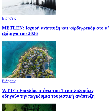
Ειδησεις
METLEN: Ισχυρή ανάπτυξη και κέρδη-ρεκόρ στο α’
εξάμηνο του 2026
Ειδησεις
WTTC: Επενδύσεις άνω του 1 τρις δολαρίων
οδηγούν την παγκόσμια τουριστική ανάπτυξη