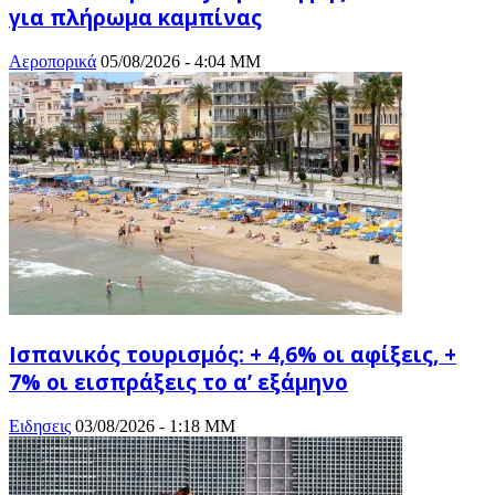
για πλήρωμα καμπίνας
Αεροπορικά
05/08/2026 - 4:04 ΜΜ
Ισπανικός τουρισμός: + 4,6% οι αφίξεις, +
7% οι εισπράξεις το α’ εξάμηνο
Ειδησεις
03/08/2026 - 1:18 ΜΜ