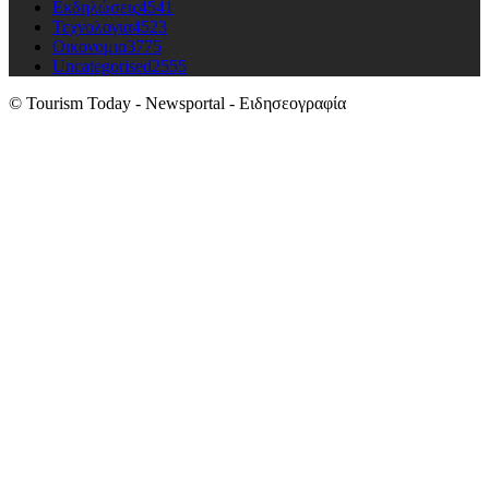
Εκδηλώσεις
4541
Τεχνολογια
4523
Οικονομια
3775
Uncategorised
2555
© Tourism Today - Newsportal - Ειδησεογραφία