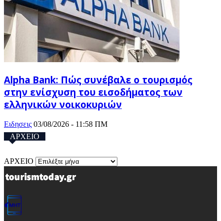
Alpha Bank: Πώς συνέβαλε ο τουρισμός
στην ενίσχυση του εισοδήματος των
ελληνικών νοικοκυριών
Ειδησεις
03/08/2026 - 11:58 ΠΜ
ΑΡΧΕΙΟ
ΑΡΧΕΙΟ