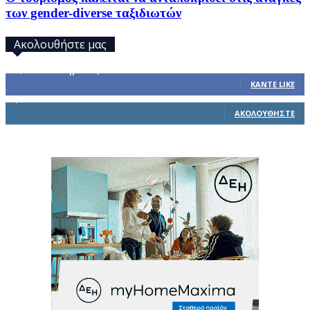
των gender-diverse ταξιδιωτών
Ακολουθήστε μας
32,793
Υποστηρικτές
ΚΆΝΤΕ LIKE
1,914
Ακόλουθοι
ΑΚΟΛΟΥΘΉΣΤΕ