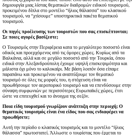
δημιουργία μιας λίστας θεματικών διαδρομών ειδικού τουρισμού,
προκειμένου δίπλα στο μοντέλο “ήλιος θάλασσα” του κλασικού
τουρισμού, να “χτίσουμε” υποστηρικτικά πακέτα θεματικού
τουρισμού.
Οι πηγές προέλευσης των τουριστών που σας επισκέπτονται;
Σε ποιες αγορές βασίζεστε;
Ο Τουρισμός στην Περιφέρεια κατα το μεγαλύτερο ποσοστό είναι
οδικός και προερχόμενος από τις όμορες χώρες. Κυρίως από τα
Βαλκάνια, αλλά και σε μεγάλο ποσοστό από την Τουρκία, όπου
ειδικά στην Αλεξανδρούπολη έχουμε υψηλή επισκεψιμότητα και
μάλιστα όχι μόνο το καλοκαίρι. Με βάση λοιπόν όσα είπαμε
παραπάνω και προκειμένου να αναπτύξουμε τον θεματικό
τουρισμό σε όλες τις μορφές του, η στόχευση είναι να
προωθήσουμε τον αεροπορικό τουρισμό και να επενδύσουμε στην
σύναψη συμφωνιών με περισσότερες Ευρωπαϊκές χώρες, έτσι
ώστε να επιτευχθεί και το άνοιγμα της σεζόν.
Ποια είδη τουρισμού γνωρίζουν ανάπτυξη στην περιοχή; Ο
θεματικός τουρισμός είναι ένα είδος που σας ενδιαφέρει να
προωθήσετε;
Αυτή την περίοδο ο κλασικός τουρισμός και το μοντέλο “ήλιος
θάλασσα” πρωτοστατεί. Άλλωστε ο τουρίστας που έρχεται το