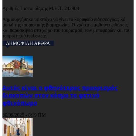
Αριθμός Πιστοποίησης Μ.Η.Τ. 242908
Δημιουργήθηκε με στόχο να γίνει το κορυφαίο ειδησεογραφικό
portal της τουριστικής βιομηχανίας. Ο χρήστης μαθαίνει ειδήσεις
και παρασκήνια στο χώρο του τουρισμού, των μεταφορών και του
τουριστικού real estate.
ΔΗΜΟΦΙΛΗ ΑΡΘΡΑ
Αυτός είναι ο φθηνότερος προορισμός
διακοπών στον κόσμο το φετινό
φθινόπωρο
30/09/2025 - 8:19 ΠΜ