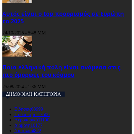
Αυτός είναι ο top προορισμός σε Ευρώπη
το 2025
24/10/2025 - 5:48 ΜΜ
Ποια ελληνική πόλη είναι ανάμεσα στις
πιο όμορφες του κόσμου
25/08/2024 - 1:36 ΜΜ
ΔΗΜΟΦΙΛΗ ΚΑΤΗΓΟΡΙΑ
Ειδησεις
63999
Προορισμοι
17606
Αεροπορικά
11100
Διαμονη
10177
Ναυτιλια
4822