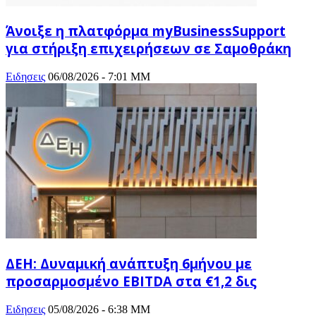
Άνοιξε η πλατφόρμα myBusinessSupport
για στήριξη επιχειρήσεων σε Σαμοθράκη
Ειδησεις
06/08/2026 - 7:01 ΜΜ
ΔΕΗ: Δυναμική ανάπτυξη 6μήνου με
προσαρμοσμένο EBITDA στα €1,2 δις
Ειδησεις
05/08/2026 - 6:38 ΜΜ