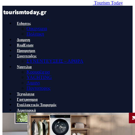
Tourism Today
Ειδησεις
Οικονομια
Πολιτικη
Διαμονη
RealEstate
Προορισμοι
Συνεντευξεις
ΣΥΝΕΝΤΕΥΞΕΙΣ – ΑΡΘΡΑ
Ναυτιλια
Κρουαζιερα
YACHTING
Λιμανι
Ποντοπορος
Τεχνολογια
Γαστρονομια
Εναλλακτικός Τουρισμός
Αεροπορικά