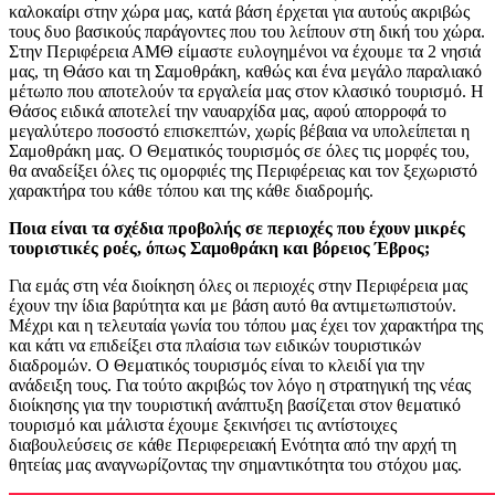
καλοκαίρι στην χώρα μας, κατά βάση έρχεται για αυτούς ακριβώς
τους δυο βασικούς παράγοντες που του λείπουν στη δική του χώρα.
Στην Περιφέρεια ΑΜΘ είμαστε ευλογημένοι να έχουμε τα 2 νησιά
μας, τη Θάσο και τη Σαμοθράκη, καθώς και ένα μεγάλο παραλιακό
μέτωπο που αποτελούν τα εργαλεία μας στον κλασικό τουρισμό. Η
Θάσος ειδικά αποτελεί την ναυαρχίδα μας, αφού απορροφά το
μεγαλύτερο ποσοστό επισκεπτών, χωρίς βέβαια να υπολείπεται η
Σαμοθράκη μας. Ο Θεματικός τουρισμός σε όλες τις μορφές του,
θα αναδείξει όλες τις ομορφιές της Περιφέρειας και τον ξεχωριστό
χαρακτήρα του κάθε τόπου και της κάθε διαδρομής.
Ποια είναι τα σχέδια προβολής σε περιοχές που έχουν μικρές
τουριστικές ροές, όπως Σαμοθράκη και βόρειος Έβρος;
Για εμάς στη νέα διοίκηση όλες οι περιοχές στην Περιφέρεια μας
έχουν την ίδια βαρύτητα και με βάση αυτό θα αντιμετωπιστούν.
Μέχρι και η τελευταία γωνία του τόπου μας έχει τον χαρακτήρα της
και κάτι να επιδείξει στα πλαίσια των ειδικών τουριστικών
διαδρομών. Ο Θεματικός τουρισμός είναι το κλειδί για την
ανάδειξη τους. Για τούτο ακριβώς τον λόγο η στρατηγική της νέας
διοίκησης για την τουριστική ανάπτυξη βασίζεται στον θεματικό
τουρισμό και μάλιστα έχουμε ξεκινήσει τις αντίστοιχες
διαβουλεύσεις σε κάθε Περιφερειακή Ενότητα από την αρχή τη
θητείας μας αναγνωρίζοντας την σημαντικότητα του στόχου μας.