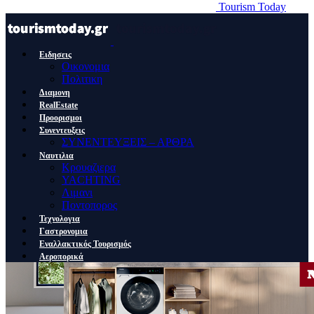
Tourism Today
Ειδησεις
Οικονομια
Πολιτικη
Διαμονη
RealEstate
Προορισμοι
Συνεντευξεις
ΣΥΝΕΝΤΕΥΞΕΙΣ – ΑΡΘΡΑ
Ναυτιλια
Κρουαζιερα
YACHTING
Λιμανι
Ποντοπορος
Τεχνολογια
Γαστρονομια
Εναλλακτικός Τουρισμός
Αεροπορικά