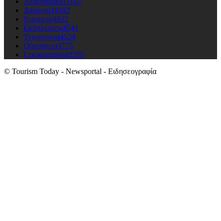
Αεροπορικά
11102
Διαμονη
10182
Ναυτιλια
4822
Εκδηλώσεις
4541
Τεχνολογια
4524
Οικονομια
3775
Uncategorised
2555
© Tourism Today - Newsportal - Ειδησεογραφία