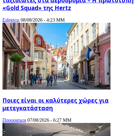
ταξιδιώτες στα αεροδρόμια – Η πρωτότυπη
«Gold Squad» της Hertz
Ειδησεις
08/08/2026 - 4:23 ΜΜ
Ποιες είναι οι καλύτερες χώρες για
μετεγκατάσταση
Προορισμοι
07/08/2026 - 6:27 ΜΜ