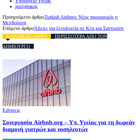
Υπουργείο Υγείας
χατζηδακης
Προηγούμενο άρθρο
Turkish Airlines: Νέος προορισμός η
Μελβούρνη
Επόμενο άρθρο
Άδειες για ξενοδοχεία σε Κέα και Σαντορίνη
ΠΑΡΟΜΟΙΑ ΑΡΘΡΑ
ΠΕΡΙΣΣΟΤΕΡΑ ΑΠΟ ΤΟΝ
ΔΗΜΙΟΥΡΓΟ
Ειδησεις
Συνεργασία Airbnb.org – Υπ. Υγείας για τη δωρεάν
διαμονή γιατρών και νοσηλευτών