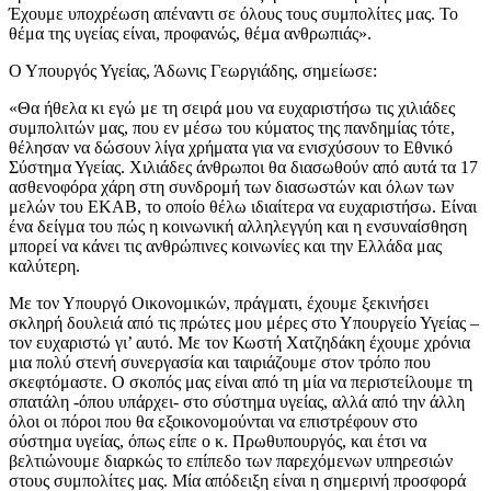
Έχουμε υποχρέωση απέναντι σε όλους τους συμπολίτες μας. Το
θέμα της υγείας είναι, προφανώς, θέμα ανθρωπιάς».
Ο Υπουργός Υγείας, Άδωνις Γεωργιάδης, σημείωσε:
«Θα ήθελα κι εγώ με τη σειρά μου να ευχαριστήσω τις χιλιάδες
συμπολιτών μας, που εν μέσω του κύματος της πανδημίας τότε,
θέλησαν να δώσουν λίγα χρήματα για να ενισχύσουν το Εθνικό
Σύστημα Υγείας. Χιλιάδες άνθρωποι θα διασωθούν από αυτά τα 17
ασθενοφόρα χάρη στη συνδρομή των διασωστών και όλων των
μελών του ΕΚΑΒ, το οποίο θέλω ιδιαίτερα να ευχαριστήσω. Είναι
ένα δείγμα του πώς η κοινωνική αλληλεγγύη και η ενσυναίσθηση
μπορεί να κάνει τις ανθρώπινες κοινωνίες και την Ελλάδα μας
καλύτερη.
Με τον Υπουργό Οικονομικών, πράγματι, έχουμε ξεκινήσει
σκληρή δουλειά από τις πρώτες μου μέρες στο Υπουργείο Υγείας –
τον ευχαριστώ γι’ αυτό. Με τον Κωστή Χατζηδάκη έχουμε χρόνια
μια πολύ στενή συνεργασία και ταιριάζουμε στον τρόπο που
σκεφτόμαστε. Ο σκοπός μας είναι από τη μία να περιστείλουμε τη
σπατάλη -όπου υπάρχει- στο σύστημα υγείας, αλλά από την άλλη
όλοι οι πόροι που θα εξοικονομούνται να επιστρέφουν στο
σύστημα υγείας, όπως είπε ο κ. Πρωθυπουργός, και έτσι να
βελτιώνουμε διαρκώς το επίπεδο των παρεχόμενων υπηρεσιών
στους συμπολίτες μας. Μία απόδειξη είναι η σημερινή προσφορά