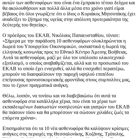
αυτών των ασθενοφόρων που είναι ένα έμπρακτο τέτοιο δείγμα και
θα ακολουθήσουν και πολλά άλλα μέσα στο χρόνο γιατί είμαι
βέβαιος ότι όλοι γνωρίζετε ότι ο ίδιος ο Κυριάκος Μητσοτάκης έχει
αναδείξει το ζήτημα της υγείας στην απόλυτη προτεραιότητα της
δεύτερής του θητείας».
Ο πρόεδρος του ΕΚΑΒ, Νικόλαος Παπαευσταθίου, τόνισε:
«Σήμερα με την παράδοση 10 ασθενοφόρων ολοκληρώνεται η
δωρεά του Υπουργείου Οικονομικών, ουσιαστικά η δωρεά της
ελληνικής κοινωνίας προς το Εθνικό Κέντρο Άμεσης Βοήθειας.
Αυτά τα ασθενοφόρα, μαζί με όλο τον υπόλοιπο υλικοτεχνικό
εξοπλισμό, ο οποίος αναβαθμίζεται, αλλά και το προσωπικό του
ΕΚΑΒ το οποίο έχει ενισχυθεί, αλλά θα ενισχυθεί περαιτέρω,
μπορούν να διασφαλίσουν την παροχή υψηλού επιπέδου
επείγουσας προνοσοκομειακής φροντίδας στους συμπολίτες μας,
που το έχουν πραγματικά ανάγκη.
Θέλω, λοιπόν, να τονίσω και να διαβεβαιώσω ότι αυτά τα
ασθενοφόρα στα κατάλληλα χέρια, που είναι τα χέρια των
εκπαιδευμένων διασωστών νοσηλευτών και γιατρών του ΕΚΑΒ
θα πιάσουν τόσο και θα μπορέσουν να σώσουν χιλιάδες ζωές τα
επόμενα χρόνια».
Επισημαίνεται ότι τα 10 νέα ασθενοφόρα θα καλύψουν κρίσιμες
ανάγκες στις περιοχές της Θεσσαλονίκης, Κοζάνης, Τρίπολης,