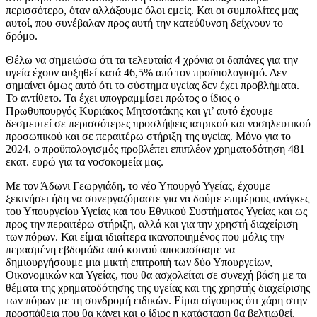
περισσότερο, όταν αλλάξουμε όλοι εμείς. Και οι συμπολίτες μας
αυτοί, που συνέβαλαν προς αυτή την κατεύθυνση δείχνουν το
δρόμο.
Θέλω να σημειώσω ότι τα τελευταία 4 χρόνια οι δαπάνες για την
υγεία έχουν αυξηθεί κατά 46,5% από τον προϋπολογισμό. Δεν
σημαίνει όμως αυτό ότι το σύστημα υγείας δεν έχει προβλήματα.
Το αντίθετο. Τα έχει υπογραμμίσει πρώτος ο ίδιος ο
Πρωθυπουργός Κυριάκος Μητσοτάκης και γι’ αυτό έχουμε
δεσμευτεί σε περισσότερες προσλήψεις ιατρικού και νοσηλευτικού
προσωπικού και σε περαιτέρω στήριξη της υγείας. Μόνο για το
2024, ο προϋπολογισμός προβλέπει επιπλέον χρηματοδότηση 481
εκατ. ευρώ για τα νοσοκομεία μας.
Με τον Άδωνι Γεωργιάδη, το νέο Υπουργό Υγείας, έχουμε
ξεκινήσει ήδη να συνεργαζόμαστε για να δούμε επιμέρους ανάγκες
του Υπουργείου Υγείας και του Εθνικού Συστήματος Υγείας και ως
προς την περαιτέρω στήριξη, αλλά και για την χρηστή διαχείριση
των πόρων. Και είμαι ιδιαίτερα ικανοποιημένος που μόλις την
περασμένη εβδομάδα από κοινού αποφασίσαμε να
δημιουργήσουμε μια μικτή επιτροπή των δύο Υπουργείων,
Οικονομικών και Υγείας, που θα ασχολείται σε συνεχή βάση με τα
θέματα της χρηματοδότησης της υγείας και της χρηστής διαχείρισης
των πόρων με τη συνδρομή ειδικών. Είμαι σίγουρος ότι χάρη στην
προσπάθεια που θα κάνει και ο ίδιος η κατάσταση θα βελτιωθεί.