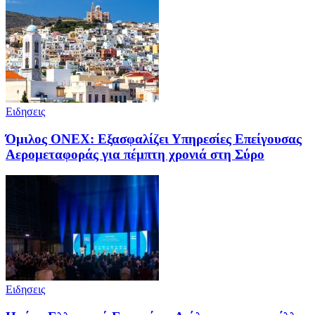
Ειδησεις
Όμιλος ONEX: Εξασφαλίζει Υπηρεσίες Επείγουσας
Αερομεταφοράς για πέμπτη χρονιά στη Σύρο
Ειδησεις