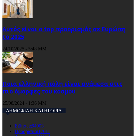
Αυτός είναι ο top προορισμός σε Ευρώπη
το 2025
24/10/2025 - 5:48 ΜΜ
Ποια ελληνική πόλη είναι ανάμεσα στις
πιο όμορφες του κόσμου
25/08/2024 - 1:36 ΜΜ
ΔΗΜΟΦΙΛΗ ΚΑΤΗΓΟΡΙΑ
Ειδησεις
64003
Προορισμοι
17611