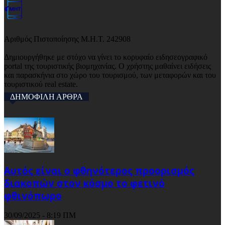
Αριθμός Πιστοποίησης Μ.Η.Τ. 242908
Δημιουργήθηκε με στόχο να γίνει το κορυφαίο ειδησεογραφικό
portal της τουριστικής βιομηχανίας. Ο χρήστης μαθαίνει ειδήσεις
και παρασκήνια στο χώρο του τουρισμού, των μεταφορών και του
τουριστικού real estate.
ΔΗΜΟΦΙΛΗ ΑΡΘΡΑ
Αυτός είναι ο φθηνότερος προορισμός
διακοπών στον κόσμο το φετινό
φθινόπωρο
30/09/2025 - 8:19 ΠΜ