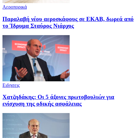
Αεροπορικά
Παραλαβή νέου αεροσκάφους σε ΕΚΑΒ, δωρεά από
το Ίδρυμα Σταύρος Νιάρχος
Ειδησεις
Χατζηδάκης: Οι 5 άξονες πρωτοβουλιών για
ενίσχυση της οδικής ασφάλειας