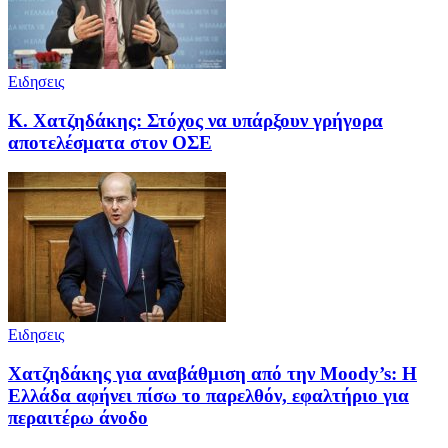
Ειδησεις
Κ. Χατζηδάκης: Στόχος να υπάρξουν γρήγορα
αποτελέσματα στον ΟΣΕ
Ειδησεις
Χατζηδάκης για αναβάθμιση από την Moody’s: H
Ελλάδα αφήνει πίσω το παρελθόν, εφαλτήριο για
περαιτέρω άνοδο