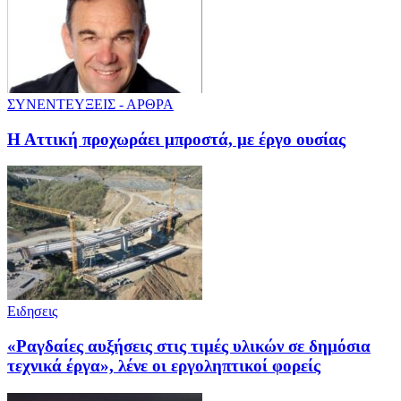
ΣΥΝΕΝΤΕΥΞΕΙΣ - ΑΡΘΡΑ
Η Αττική προχωράει μπροστά, με έργο ουσίας
Ειδησεις
«Ραγδαίες αυξήσεις στις τιμές υλικών σε δημόσια
τεχνικά έργα», λένε οι εργοληπτικοί φορείς