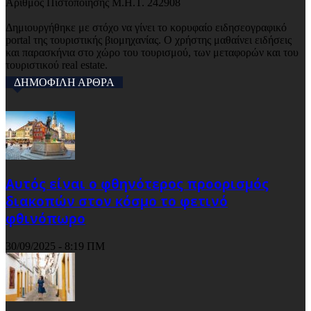
Αριθμός Πιστοποίησης Μ.Η.Τ. 242908
Δημιουργήθηκε με στόχο να γίνει το κορυφαίο ειδησεογραφικό
portal της τουριστικής βιομηχανίας. Ο χρήστης μαθαίνει ειδήσεις
και παρασκήνια στο χώρο του τουρισμού, των μεταφορών και του
τουριστικού real estate.
ΔΗΜΟΦΙΛΗ ΑΡΘΡΑ
Αυτός είναι ο φθηνότερος προορισμός
διακοπών στον κόσμο το φετινό
φθινόπωρο
30/09/2025 - 8:19 ΠΜ