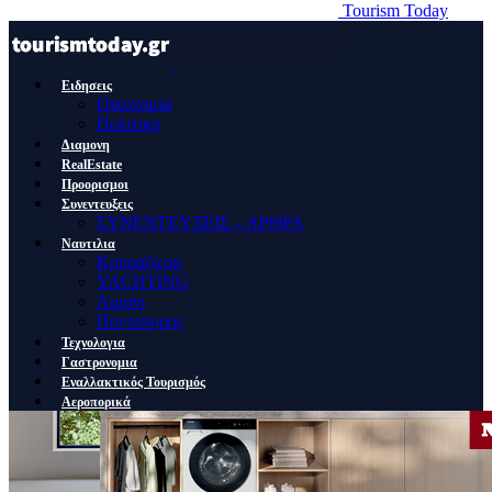
Tourism Today
Ειδησεις
Οικονομια
Πολιτικη
Διαμονη
RealEstate
Προορισμοι
Συνεντευξεις
ΣΥΝΕΝΤΕΥΞΕΙΣ – ΑΡΘΡΑ
Ναυτιλια
Κρουαζιερα
YACHTING
Λιμανι
Ποντοπορος
Τεχνολογια
Γαστρονομια
Εναλλακτικός Τουρισμός
Αεροπορικά