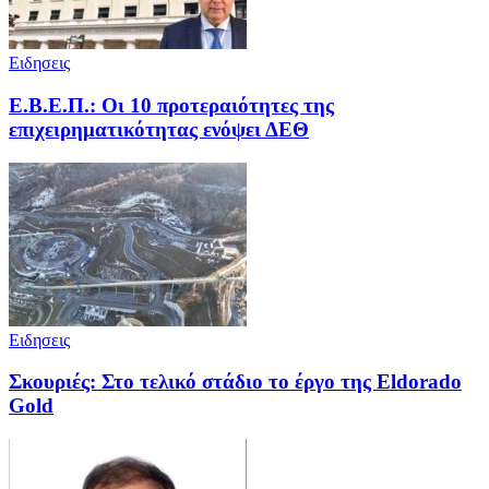
Ειδησεις
Ε.Β.Ε.Π.: Οι 10 προτεραιότητες της
επιχειρηματικότητας ενόψει ΔΕΘ
Ειδησεις
Σκουριές: Στο τελικό στάδιο το έργο της Eldorado
Gold