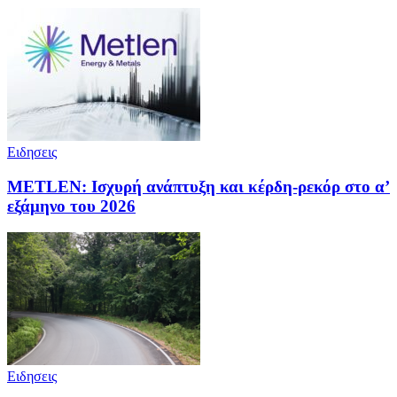
Ειδησεις
METLEN: Ισχυρή ανάπτυξη και κέρδη-ρεκόρ στο α’
εξάμηνο του 2026
Ειδησεις