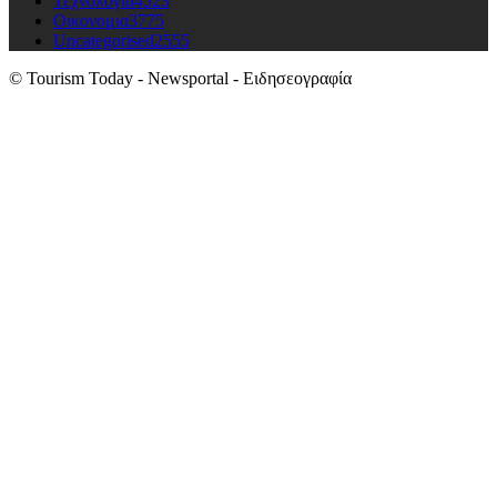
Τεχνολογια
4523
Οικονομια
3775
Uncategorised
2555
© Tourism Today - Newsportal - Ειδησεογραφία