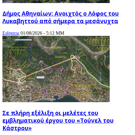
Δήμος Αθηναίων: Ανοιχτός ο Λόφος του
Λυκαβηττού από σήμερα τα μεσάνυχτα
Ειδησεις
01/08/2026 - 5:12 ΜΜ
Σε πλήρη εξέλιξη οι μελέτες του
εμβληματικού έργου του «Τούνελ του
Κάστρου»