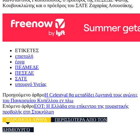
Κουβουκλιώτης και ο πρόεδρος του ΣΑΤΕ Ζαχαρίας Ασουσάκης.
ΕΤΙΚΕΤΕΣ
επιστολή
έργα
ΠΕΔΜΕΔΕ
ΠΕΣΕΔΕ
ΣΑΤΕ
υπουργό Υγείας
Προηγούμενο άρθρο
Η Celestyal θα μεταδίδει ζωντανά τους αγώνες
του Παγκοσμίου Κυπέλλου εν πλω
Επόμενο άρθρο
ΕΟΤ: Η Ελλάδα στο επίκεντρο της τουριστικής
προβολής στη Στοκχόλμη
ΠΑΡΟΜΟΙΑ ΑΡΘΡΑ
ΠΕΡΙΣΣΟΤΕΡΑ ΑΠΟ ΤΟΝ
ΔΗΜΙΟΥΡΓΟ