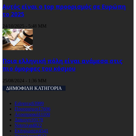
Αυτός είναι ο top προορισμός σε Ευρώπη
το 2025
24/10/2025 - 5:48 ΜΜ
Ποια ελληνική πόλη είναι ανάμεσα στις
πιο όμορφες του κόσμου
25/08/2024 - 1:36 ΜΜ
ΔΗΜΟΦΙΛΗ ΚΑΤΗΓΟΡΙΑ
Ειδησεις
63999
Προορισμοι
17606
Αεροπορικά
11100
Διαμονη
10178
Ναυτιλια
4822
Εκδηλώσεις
4541