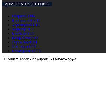
ΔΗΜΟΦΙΛΗ ΚΑΤΗΓΟΡΙΑ
Ειδησεις
63986
Προορισμοι
17612
Αεροπορικά
11101
Διαμονη
10177
Ναυτιλια
4822
Εκδηλώσεις
4541
Τεχνολογια
4524
Οικονομια
3773
Uncategorised
2555
© Tourism Today - Newsportal - Ειδησεογραφία