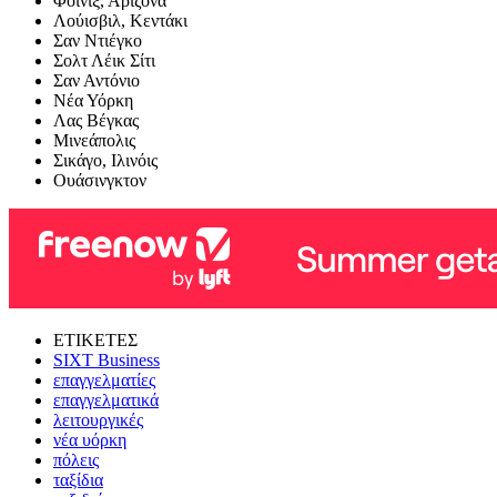
Φοίνιξ, Αριζόνα
Λούισβιλ, Κεντάκι
Σαν Ντιέγκο
Σολτ Λέικ Σίτι
Σαν Αντόνιο
Νέα Υόρκη
Λας Βέγκας
Μινεάπολις
Σικάγο, Ιλινόις
Ουάσινγκτον
ΕΤΙΚΕΤΕΣ
SIXT Business
επαγγελματίες
επαγγελματικά
λειτουργικές
νέα υόρκη
πόλεις
ταξίδια