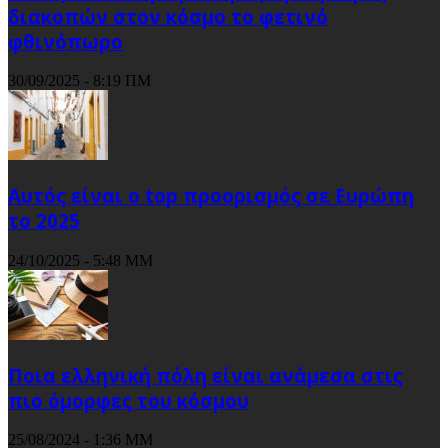
διακοπών στον κόσμο το φετινό
φθινόπωρο
30/09/2025 - 8:19 ΠΜ
Αυτός είναι ο top προορισμός σε Ευρώπη
το 2025
24/10/2025 - 5:48 ΜΜ
Ποια ελληνική πόλη είναι ανάμεσα στις
πιο όμορφες του κόσμου
25/08/2024 - 1:36 ΜΜ