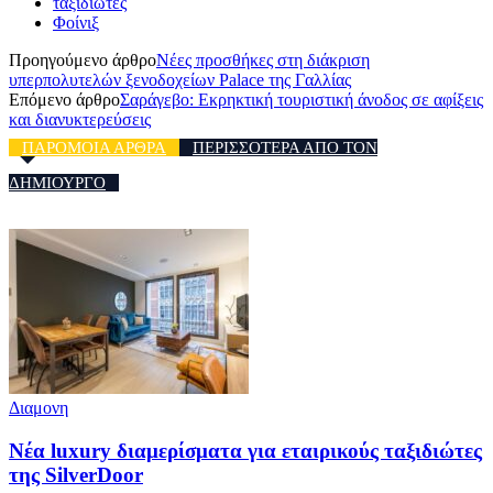
ταξιδιώτες
Φοίνιξ
Προηγούμενο άρθρο
Νέες προσθήκες στη διάκριση
υπερπολυτελών ξενοδοχείων Palace της Γαλλίας
Επόμενο άρθρο
Σαράγεβο: Εκρηκτική τουριστική άνοδος σε αφίξεις
και διανυκτερεύσεις
ΠΑΡΟΜΟΙΑ ΑΡΘΡΑ
ΠΕΡΙΣΣΟΤΕΡΑ ΑΠΟ ΤΟΝ
ΔΗΜΙΟΥΡΓΟ
Διαμονη
Νέα luxury διαμερίσματα για εταιρικούς ταξιδιώτες
της SilverDoor