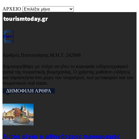
ΑΡΧΕΙΟ
Αριθμός Πιστοποίησης Μ.Η.Τ. 242908
Δημιουργήθηκε με στόχο να γίνει το κορυφαίο ειδησεογραφικό
portal της τουριστικής βιομηχανίας. Ο χρήστης μαθαίνει ειδήσεις
και παρασκήνια στο χώρο του τουρισμού, των μεταφορών και του
τουριστικού real estate.
ΔΗΜΟΦΙΛΗ ΑΡΘΡΑ
Αυτός είναι ο φθηνότερος προορισμός