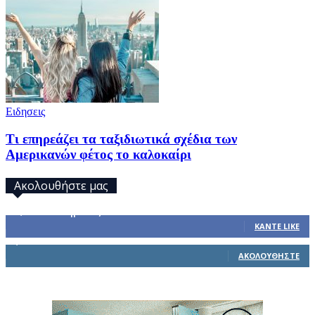
Ειδησεις
Τι επηρεάζει τα ταξιδιωτικά σχέδια των
Αμερικανών φέτος το καλοκαίρι
Ακολουθήστε μας
32,793
Υποστηρικτές
ΚΆΝΤΕ LIKE
1,914
Ακόλουθοι
ΑΚΟΛΟΥΘΉΣΤΕ