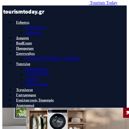
Tourism Today
Ειδησεις
Οικονομια
Πολιτικη
Διαμονη
RealEstate
Προορισμοι
Συνεντευξεις
ΣΥΝΕΝΤΕΥΞΕΙΣ – ΑΡΘΡΑ
Ναυτιλια
Κρουαζιερα
YACHTING
Λιμανι
Ποντοπορος
Τεχνολογια
Γαστρονομια
Εναλλακτικός Τουρισμός
Αεροπορικά