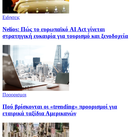
Ειδησεις
Nelios: Πώς το ευρωπαϊκό AI Act γίνεται
στρατηγική ευκαιρία για τουρισμό και ξενοδοχεία
Προορισμοι
Πού βρίσκονται οι «trending» προορισμοί για
εταιρικά ταξίδια Αμερικανών