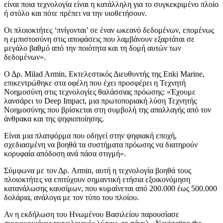
είναι ποια τεχνολογία είναι η κατάλληλη για το συγκεκριμένο πλοίο
ή στόλο και πότε πρέπει να την υιοθετήσουν.
Οι πλοιοκτήτες ‘πνίγονται’ σε έναν ωκεανό δεδομένων, επομένως
η εμπιστοσύνη στις αποφάσεις που λαμβάνουν εξαρτάται σε
μεγάλο βαθμό από την ποιότητα και τη δομή αυτών των
δεδομένων».
Ο Δρ. Milad Armin, Εκτελεστικός Διευθυντής της Enki Marine,
επικεντρώθηκε στα οφέλη που έχει προσφέρει η Τεχνητή
Νοημοσύνη στις τεχνολογίες θαλάσσιας πρόωσης: «Έχουμε
λανσάρει το Deep Impact, μια πρωτοποριακή λύση Τεχνητής
Νοημοσύνης που βρίσκεται στη συμβολή της απαλλαγής από τον
άνθρακα και της ψηφιοποίησης.
Είναι μια πλατφόρμα που οδηγεί στην ψηφιακή εποχή,
σχεδιασμένη να βοηθά τα συστήματα πρόωσης να διατηρούν
κορυφαία απόδοση ανά πάσα στιγμή».
Σύμφωνα με τον Δρ. Armin, αυτή η τεχνολογία βοηθά τους
πλοιοκτήτες να επιτύχουν σημαντική ετήσια εξοικονόμηση
κατανάλωσης καυσίμων, που κυμαίνεται από 200.000 έως 500.000
δολάρια, ανάλογα με τον τύπο του πλοίου.
Αν η εκδήλωση του Ηνωμένου Βασιλείου παρουσίασε