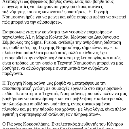
Λειτουργεί ως ψηφιακός βοηθός συνομιλίας που βοηθά τους
επαγγελματίες να πλοηγούνται γρήγορα στους κανόνες
ταξινόμησης και στις κανονιστικές απαιτήσεις. Η Τεχνητή
Νοημοσύνη ήρθε για να μείνει και κάθε εταιρεία πρέπει να σκεφτεί
πώς μπορεί να την αξιοποιήσει».
Εκπροσωπώντας την κοινότητα των νεοφυών επιχειρήσεων
τεχνολογίας ΑΙ, η Μαρία Κολιτσίδα, Ιδρύτρια και Διευθύνουσα
Σύμβουλος της Signal Fusion, ανέδειξε την ανθρώπινη διάσταση
της υιοθέτησης της Τεχνητής Νοημοσύνης, σημειώνοντας: «Τα
πλοία είναι ασφαλέστερα από ποτέ, αλλά ο κίνδυνος έχει
μεταφερθεί στην ανθρώπινη διάσταση της λειτουργίας και αυτός
είναι ο τρόπος με τον οποίο η Τεχνητή Νοημοσύνη μπορεί να μας
βοηθήσει να αξιολογήσουμε συστηματικά τον ανθρώπινο
παράγοντα.
Η Τεχνητή Νοημοσύνη μας βοηθά να μετατρέψουμε την
αποσπασματική γνώση σε συμπαγές εργαλείο στο επιχειρησιακό
πεδίο. Τα συστήματα Τεχνητής Νοημοσύνης μπορούν πλέον να μας
βοηθήσουν να κατανοήσουμε και να προβλέψουμε καλύτερα πώς
τα πληρώματα αποδίδουν υπό πίεση, εντός συγκεκριμένου
πλαισίου και με την πάροδο του χρόνου· με λίγα λόγια, είναι πλέον
εφικτή η συμπεριφορική ανάλυση των πληρωμάτων».
Ο Γιώργος Κοκοσαλάκης, Εκτελεστικός Διευθυντής του Κέντρου