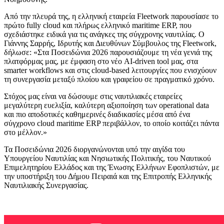
Από την πλευρά της, η ελληνική εταιρεία Fleetwork παρουσίασε το
πρώτο fully cloud και πλήρως ελληνικό maritime ERP, που
σχεδιάστηκε ειδικά για τις ανάγκες της σύγχρονης ναυτιλίας. Ο
Γιάννης Σαρρής, Ιδρυτής και Διευθύνων Σύμβουλος της Fleetwork,
δήλωσε: «Στα Ποσειδώνια 2026 παρουσιάζουμε τη νέα γενιά της
πλατφόρμας μας, με έμφαση στο νέο AI-driven tool μας, στα
smarter workflows και στις cloud-based λειτουργίες που ενισχύουν
τη συνεργασία μεταξύ πλοίου και γραφείου σε πραγματικό χρόνο.
Στόχος μας είναι να δώσουμε στις ναυτιλιακές εταιρείες
μεγαλύτερη ευελιξία, καλύτερη αξιοποίηση των operational data
και πιο αποδοτικές καθημερινές διαδικασίες μέσα από ένα
σύγχρονο cloud maritime ERP περιβάλλον, το οποίο κοιτάζει πάντα
στο μέλλον.»
Τα Ποσειδώνια 2026 διοργανώνονται υπό την αιγίδα του
Υπουργείου Ναυτιλίας και Νησιωτικής Πολιτικής, του Ναυτικού
Επιμελητηρίου Ελλάδος και της Ένωσης Ελλήνων Εφοπλιστών, με
την υποστήριξη του Δήμου Πειραιά και της Επιτροπής Ελληνικής
Ναυτιλιακής Συνεργασίας.