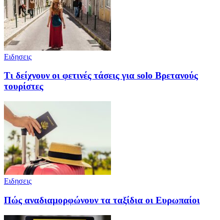
Ειδησεις
Τι δείχνουν οι φετινές τάσεις για solo Βρετανούς
τουρίστες
Ειδησεις
Πώς αναδιαμορφώνουν τα ταξίδια οι Ευρωπαίοι