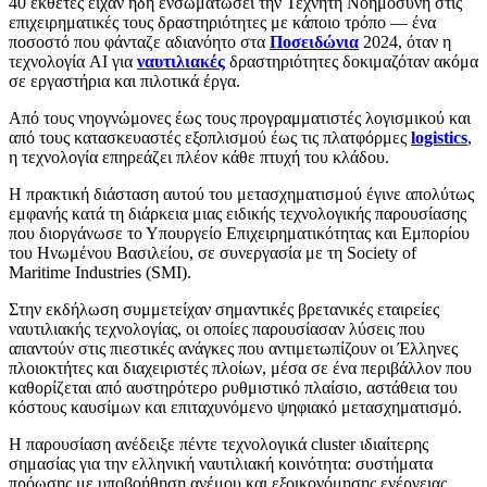
40 εκθέτες είχαν ήδη ενσωματώσει την Τεχνητή Νοημοσύνη στις
επιχειρηματικές τους δραστηριότητες με κάποιο τρόπο — ένα
ποσοστό που φάνταζε αδιανόητο στα
Ποσειδώνια
2024, όταν η
τεχνολογία AΙ για
ναυτιλιακές
δραστηριότητες δοκιμαζόταν ακόμα
σε εργαστήρια και πιλοτικά έργα.
Από τους νηογνώμονες έως τους προγραμματιστές λογισμικού και
από τους κατασκευαστές εξοπλισμού έως τις πλατφόρμες
logistics
,
η τεχνολογία επηρεάζει πλέον κάθε πτυχή του κλάδου.
Η πρακτική διάσταση αυτού του μετασχηματισμού έγινε απολύτως
εμφανής κατά τη διάρκεια μιας ειδικής τεχνολογικής παρουσίασης
που διοργάνωσε το Υπουργείο Επιχειρηματικότητας και Εμπορίου
του Ηνωμένου Βασιλείου, σε συνεργασία με τη Society of
Maritime Industries (SMI).
Στην εκδήλωση συμμετείχαν σημαντικές βρετανικές εταιρείες
ναυτιλιακής τεχνολογίας, οι οποίες παρουσίασαν λύσεις που
απαντούν στις πιεστικές ανάγκες που αντιμετωπίζουν οι Έλληνες
πλοιοκτήτες και διαχειριστές πλοίων, μέσα σε ένα περιβάλλον που
καθορίζεται από αυστηρότερο ρυθμιστικό πλαίσιο, αστάθεια του
κόστους καυσίμων και επιταχυνόμενο ψηφιακό μετασχηματισμό.
Η παρουσίαση ανέδειξε πέντε τεχνολογικά cluster ιδιαίτερης
σημασίας για την ελληνική ναυτιλιακή κοινότητα: συστήματα
πρόωσης με υποβοήθηση ανέμου και εξοικονόμησης ενέργειας,