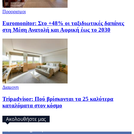
Προορισμοι
Euromonitor: Στο +48% οι ταξιδιωτικές δαπάνες
στη Μέση Ανατολή και Αφρική έως το 2030
Διαμονη
Tripadvisor: Πού βρίσκονται τα 25 καλύτερα
καταλύματα στον κόσμο
Ακολουθήστε μας
32,793
Υποστηρικτές