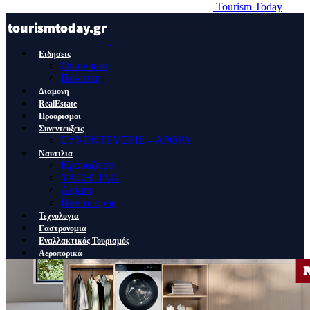
Tourism Today
Ειδησεις
Οικονομια
Πολιτικη
Διαμονη
RealEstate
Προορισμοι
Συνεντευξεις
ΣΥΝΕΝΤΕΥΞΕΙΣ – ΑΡΘΡΑ
Ναυτιλια
Κρουαζιερα
YACHTING
Λιμανι
Ποντοπορος
Τεχνολογια
Γαστρονομια
Εναλλακτικός Τουρισμός
Αεροπορικά