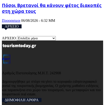
Πόσοι Βρετανοί θα κάνουν φέτος διακοπές
στη χώρα τους
Προορισμοι
06/08/2026 - 6:32 ΜΜ
ΑΡΧΕΙΟ
ΑΡΧΕΙΟ
Αριθμός Πιστοποίησης Μ.Η.Τ. 242908
Δημιουργήθηκε με στόχο να γίνει το κορυφαίο ειδησεογραφικό
portal της τουριστικής βιομηχανίας. Ο χρήστης μαθαίνει ειδήσεις
και παρασκήνια στο χώρο του τουρισμού, των μεταφορών και του
τουριστικού real estate.
ΔΗΜΟΦΙΛΗ ΑΡΘΡΑ