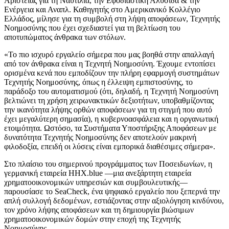
Αριστείας για τη Ναυτιλία, την Εφοδιαστική Αλυσίδα & την
Ενέργεια και Αναπλ. Καθηγητής στο Αμερικανικό Κολλέγιο
Ελλάδος, μίλησε για τη συμβολή στη λήψη αποφάσεων, Τεχνητής
Νοημοσύνης που έχει σχεδιαστεί για τη βελτίωση του
αποτυπώματος άνθρακα των στόλων.
«Το πιο ισχυρό εργαλείο σήμερα που μας βοηθά στην απαλλαγή
από τον άνθρακα είναι η Τεχνητή Νοημοσύνη. Έχουμε εντοπίσει
ορισμένα κενά που εμποδίζουν την πλήρη εφαρμογή συστημάτων
Τεχνητής Νοημοσύνης, όπως η έλλειψη εμπιστοσύνης, το
παράδοξο του αυτοματισμού (ότι, δηλαδή, η Τεχνητή Νοημοσύνη
βελτιώνει τη χρήση χειρωνακτικών δεξιοτήτων, υποβαθμίζοντας
την ικανότητα λήψης ορθών αποφάσεων για τη στιγμή που αυτό
έχει μεγαλύτερη σημασία), η κυβερνοασφάλεια και η οργανωτική
ετοιμότητα. Ωστόσο, τα Συστήματα Υποστήριξης Αποφάσεων με
δυνατότητα Τεχνητής Νοημοσύνης δεν αποτελούν μακρινή
φιλοδοξία, επειδή οι λύσεις είναι εμπορικά διαθέσιμες σήμερα».
Στο πλαίσιο του σημερινού προγράμματος των Ποσειδωνίων, η
γερμανική εταιρεία HHX.blue —μια ανεξάρτητη εταιρεία
χρηματοοικονομικών υπηρεσιών και συμβουλευτικής—
παρουσίασε το SeaCheck, ένα ψηφιακό εργαλείο που ξεπερνά την
απλή συλλογή δεδομένων, εστιάζοντας στην αξιολόγηση κινδύνου,
τον χρόνο λήψης αποφάσεων και τη δημιουργία βιώσιμων
χρηματοοικονομικών δομών στην εποχή της Τεχνητής
Νοημοσύνης.