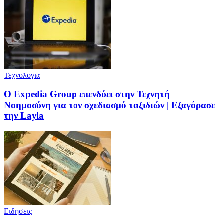
Τεχνολογια
Ο Expedia Group επενδύει στην Τεχνητή
Νοημοσύνη για τον σχεδιασμό ταξιδιών | Εξαγόρασε
την Layla
Ειδησεις