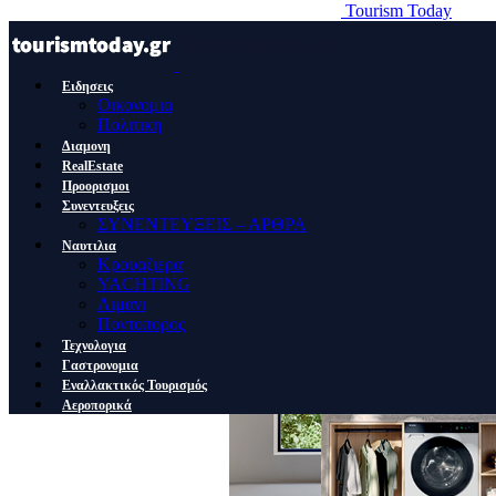
Tourism Today
Ειδησεις
Οικονομια
Πολιτικη
Διαμονη
RealEstate
Προορισμοι
Συνεντευξεις
ΣΥΝΕΝΤΕΥΞΕΙΣ – ΑΡΘΡΑ
Ναυτιλια
Κρουαζιερα
YACHTING
Λιμανι
Ποντοπορος
Τεχνολογια
Γαστρονομια
Εναλλακτικός Τουρισμός
Αεροπορικά