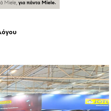
αλόγου