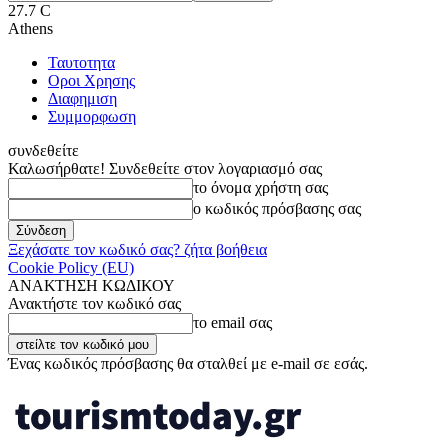
27.7
C
Athens
Ταυτοτητα
Οροι Χρησης
Διαφημιση
Συμμορφωση
συνδεθείτε
Καλωσήρθατε! Συνδεθείτε στον λογαριασμό σας
το όνομα χρήστη σας
ο κωδικός πρόσβασης σας
Ξεχάσατε τον κωδικό σας? ζήτα βοήθεια
Cookie Policy (EU)
ΑΝΑΚΤΗΣΗ ΚΩΔΙΚΟΥ
Ανακτήστε τον κωδικό σας
το email σας
Ένας κωδικός πρόσβασης θα σταλθεί με e-mail σε εσάς.